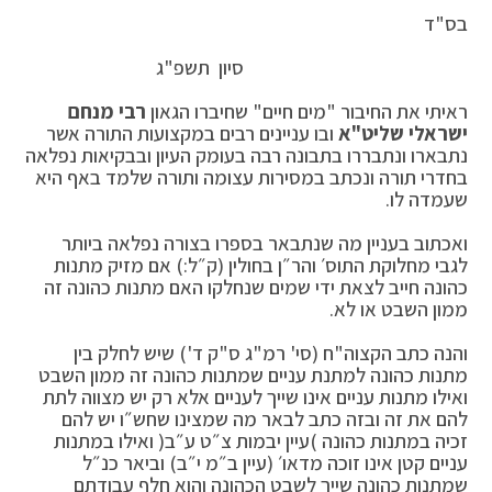
בס"ד
סיון תשפ"ג
ראיתי את החיבור "מים חיים" שחיברו הגאון
רבי מנחם
ישראלי שליט"א
ובו עניינים רבים במקצועות התורה אשר
נתבארו ונתבררו בתבונה רבה בעומק העיון ובבקיאות נפלאה
בחדרי תורה ונכתב במסירות עצומה ותורה שלמד באף היא
שעמדה לו.
ואכתוב בעניין מה שנתבאר בספרו בצורה נפלאה ביותר
לגבי מחלוקת התוס׳ והר״ן בחולין (ק״ל:) אם מזיק מתנות
כהונה חייב לצאת ידי שמים שנחלקו האם מתנות כהונה זה
ממון השבט או לא.
והנה כתב הקצוה"ח (סי' רמ"ג ס"ק ד') שיש לחלק בין
מתנות כהונה למתנת עניים שמתנות כהונה זה ממון השבט
ואילו מתנות עניים אינו שייך לעניים אלא רק יש מצווה לתת
להם את זה ובזה כתב לבאר מה שמצינו שחש״ו יש להם
זכיה במתנות כהונה )עיין יבמות צ״ט ע״ב( ואילו במתנות
עניים קטן אינו זוכה מדאו׳ (עיין ב״מ י״ב) וביאר כנ״ל
שמתנות כהונה שייך לשבט הכהונה והוא חלף עבודתם