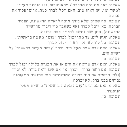
שאלה: ראה את הים מהרכב / מהאוטובוס, ואז הוסתר מעיניו
למשך זמן, ואז ראהו שוב. האם יוכל לברך כעת, או שהפסיד את
הברכה.
תשובה: אף שאדם שלא בירך תיכף לראייה הראשונה, הפסיד
הברכה, כאן יוכל לברך [אף כשעבר כדי דיבור מהראייה
הראשונה], כיון שזה נחשב לראייה אחת ארוכה.
שאלה: הגיע לים, עד מתי יכול לברך "עושה מעשה בראשית".
תשובה: כל עוד לא הלך וחזר – יכול לברך.
שאלה: האם אדם שטס מעל הים, יברך 'עושה מעשה בראשית' על
ראיית הים.
תשובה: כן.
שאלה: האם אדם שרואה את הים או את הכנרת בלילה יכול לברך.
תשובה: אם רואה ברור – יברך, אך אם אינו רואה ברור, לא יברך
[ולכן הרואים את הים בצורה מטושטשת כפי שרואים ממקומות
גבוהים בבני ברק, לא יברכו].
שאלה: האם מברכים "עושה מעשה בראשית" בראיית מפלי
הניאגרה.
תשובה: כן.