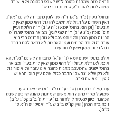
ונראה מזה שמתנת כהונה ל״ש לשבט הכהונה אלא יש רק
מצווה לתת להם וצ״ע סתירת דברי רש״י.
ובתוס׳ גיטין )כ״ה ע״א( ד״ה שני לוגין כתבו וזה לשונם ״אע״ג
דאין חשודים על הגזל לא חשיב להו גזל דהוי ממון שאין לו
תובעים״ [וכן הוא בתוס׳ יומא (נ״ה ע״ב) ד״ה הלוקח ועיין
תוס׳ סוכה (כ״ג ע״ב) ד״ה שני לוגין] מבואר בתוס׳ שתרו״מ
הרי זה ממון הכהן והלוי והמעכב ולא נותן תרו״מ הרי הוא
עובר בגזל ורק הכותים ועמי הארצות לא נראה להם הדבר
כגזל כי זה ממון שאין לו תובעים.
אולם בתוס׳ ישנים יומא (נ״ו ע״א) כתבו וזה לשונם ״וא״ת הא
איכא לאו דלא תגזול י״ל דהוי ממון שאין לו תובעין״ ומבואר
בתוס׳ ישנים שהמעכב מתנות כהונה אינו עובר על איסור גזל
ולא רק שלא ״נחשב״ הדבר כגזל אולם עיין תוס׳ הרא״ש
גיטין ויומא שם וצ״ב.
עוד מצינו בנתיבות (סי׳ רע״ח ס״ק י״א) שביאר הטעם
שמועיל מקרי כהונה הוא משום שמתנות כהונה שייכים לשבט
הכהונה וכיוון שאסור לו לחזור בו )עיין תוס׳ ב״ב קכ״ג ע״ב(
זוכה בזה הכהן )ועיין קו״ש ב״ב שע״ד ואפיקי ים ח״א סי׳
מ״ב(.