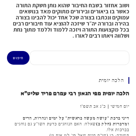
ושוב אחזור בשבח החיבור שהוא נותן חשקת התורה
כאשר בו ביאורים ובירורים מתוקים מאד בנושאים
עמוקים ונכתבו בצורה שכל אחד יכול להבינו בצורה
בהירה וברורה יה״ר שיזכה להוציא עוד חיבורים רבים
בכל מקצועות התורה ויזכה ללמוד וללמד מתוך נחת
ושלווה ויאתו רבים לאורו
.
חיפוש
חיפוש
הלכה יומית
הלכה יומית מפי הגאון רבי עמרם פריד שליט"א
יום חמישי | כ"ג אב תשפ"ו
דיני ברכת "עושה מעשה בראשית" על ימים ונהרות, הרים
ומדברות (חלק ב)
שאלה: האם הנוהגים כדעת השו"ע גם נוהגים
בברכות אלו.
תשובה: כן (שו"ת חיים שאל סי' לט אות ט).