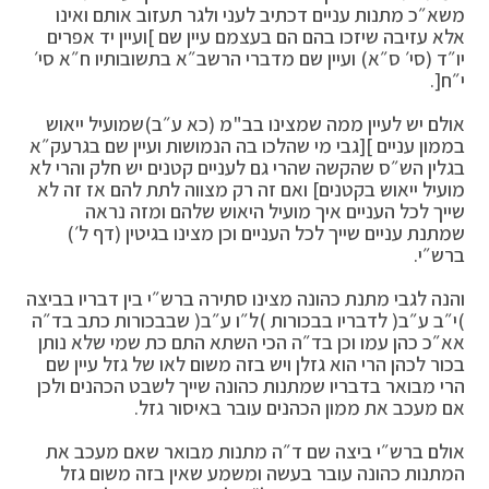
משא״כ מתנות עניים דכתיב לעני ולגר תעזוב אותם ואינו
אלא עזיבה שיזכו בהם הם בעצמם עיין שם ]ועיין יד אפרים
יו״ד (סי׳ ס״א) ועיין שם מדברי הרשב״א בתשובותיו ח״א סי׳
י״ח[.
אולם יש לעיין ממה שמצינו בב"מ (כא ע״ב)שמועיל ייאוש
בממון עניים ][גבי מי שהלכו בה הנמושות ועיין שם בגרעק״א
בגלין הש״ס שהקשה שהרי גם לעניים קטנים יש חלק והרי לא
מועיל ייאוש בקטנים] ואם זה רק מצווה לתת להם אז זה לא
שייך לכל העניים איך מועיל היאוש שלהם ומזה נראה
שמתנת עניים שייך לכל העניים וכן מצינו בגיטין (דף ל׳)
ברש״י.
והנה לגבי מתנת כהונה מצינו סתירה ברש״י בין דבריו בביצה
)י״ב ע״ב( לדבריו בבכורות )ל״ו ע״ב( שבבכורות כתב בד״ה
אא״כ כהן עמו וכן בד״ה הכי השתא התם כת שמי שלא נותן
בכור לכהן הרי הוא גזלן ויש בזה משום לאו של גזל עיין שם
הרי מבואר בדבריו שמתנות כהונה שייך לשבט הכהנים ולכן
אם מעכב את ממון הכהנים עובר באיסור גזל.
אולם ברש״י ביצה שם ד״ה מתנות מבואר שאם מעכב את
המתנות כהונה עובר בעשה ומשמע שאין בזה משום גזל