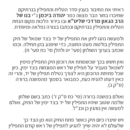
ראיתי את החיבור בענין סדר הטלית והתפילין בנרתיקם
שחיברו בחור הבר מצווה כמר
יהודה ביכמן
נ"י
בנו של
הרב הגאון מרדכי שליט"א
ובו בירור הלכות מקום הנחת
הטלית והתפילין בנרתיקם ונכתבו בצורה נפלאה ומיוחדת.
ולמעשה נהגו ליתן את התפילין של יד בצד שמאל של תיק
התפילין בולטות מעט החוצה, כדי שיפגע בהן תחילה. וכמו
שכתב בערוך השולחן (סעי' יט ולהלן סי' כח סעי' ח).
ואין חשש בכך שכשפותח את רוכסן תיק התפילין מימין
לשמאל מעביר על תפילין של ראש המונחות בצד ימין, כיון
שכל פתיחת הרוכסן היא לצורך נטילת תפילין של יד, והרי זה
כאין דעתו להניח כעת, כמבואר בסמוך מהמשנה ברורה
(ס"ק ג).
ואולם במשנה ברורה (סי' כח ס"ק ז') כתב בשם שולחן
שלמה שטוב שיהיו התפילין של יד בצד ימין של התיק, ואולם
למעשה אין נוהגין כן וכנ"ל.
ויש שיצרו כיום תיק כאשר פתח התיק הוא מן הצד כך
שלעולם לא יהיה שייך להגיע לתפילין של ראש קודם התפילין