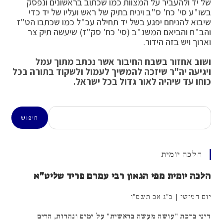
של יד ולהעביר על המצוות כמו שכתוב בראשונים ונפסק
בשו"ע סי' כח' ס"ב ויניח בתיק של ראש ועליו של יד כדי
שיבוא להניחם יפגע בשל יד תחילה עכ"ל כמו שכתבו הט"ז
והב"ח והביאם המשנ"ב (סי' כח' סק"ז) שיעשה תיק צר
וארוך ויש בזה הידור.
ושוב אחזור בשבח החיבור אשר נכתב מתוך עמל
ויגיעה יה"ר שיזכה להמשיך לעמול ולשקוד בתורה בכל
כוחו עד שיהיה לאור גדול בכל ישראל.
חיפוש
חיפוש
הלכה יומית
הלכה יומית מפי הגאון רבי עמרם פריד שליט"א
יום חמישי | כ"ג אב תשפ"ו
דיני ברכת "עושה מעשה בראשית" על ימים ונהרות, הרים