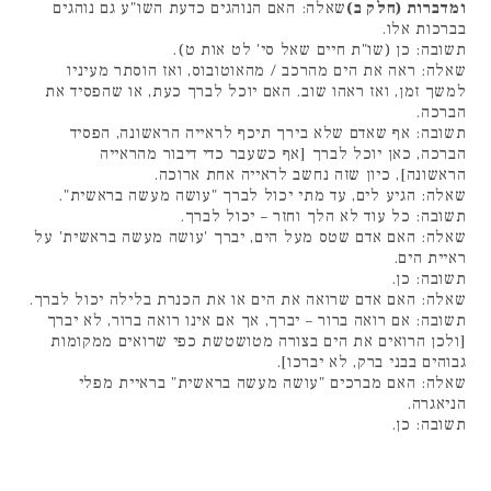
ומדברות (חלק ב)
שאלה: האם הנוהגים כדעת השו"ע גם נוהגים
בברכות אלו.
תשובה: כן (שו"ת חיים שאל סי' לט אות ט).
שאלה: ראה את הים מהרכב / מהאוטובוס, ואז הוסתר מעיניו
למשך זמן, ואז ראהו שוב. האם יוכל לברך כעת, או שהפסיד את
הברכה.
תשובה: אף שאדם שלא בירך תיכף לראייה הראשונה, הפסיד
הברכה, כאן יוכל לברך [אף כשעבר כדי דיבור מהראייה
הראשונה], כיון שזה נחשב לראייה אחת ארוכה.
שאלה: הגיע לים, עד מתי יכול לברך "עושה מעשה בראשית".
תשובה: כל עוד לא הלך וחזר – יכול לברך.
שאלה: האם אדם שטס מעל הים, יברך 'עושה מעשה בראשית' על
ראיית הים.
תשובה: כן.
שאלה: האם אדם שרואה את הים או את הכנרת בלילה יכול לברך.
תשובה: אם רואה ברור – יברך, אך אם אינו רואה ברור, לא יברך
[ולכן הרואים את הים בצורה מטושטשת כפי שרואים ממקומות
גבוהים בבני ברק, לא יברכו].
שאלה: האם מברכים "עושה מעשה בראשית" בראיית מפלי
הניאגרה.
תשובה: כן.