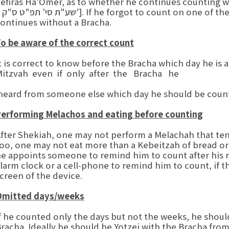
Sefiras Ha’Omer, as to whether he continues cou [מנחת חינוך מצוה ש"ו
שע"ת סי' תפ"ט ס"ק כ'].  forgot to count on one of the days preceding his Bar Mitzvah, he certainly
ontinues without a Bracha.
o be aware of the correct count
t is correct to know before the Bracha which day he is a
itzvah even if only after the Bracha he
eard from someone else which day he should be count
erforming Melachos and eating before counting
fter Shekiah, one may not perform a Melachah that te
oo, one may not eat more than a Kebeitzah of bread o
e appoints someone to remind him to count after his me
larm clock or a cell-phone to remind him to count, if 
creen of the device.
Omitted days/weeks
f he counted only the days but not the weeks, he shoul
racha. Ideally he should be Yotzei with the Bracha fro