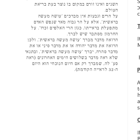
,
השנים ואינו זורם במקום בו נוצר בעת בריאת
If he
העולם.
c
על הרים וגבעות אין מברכים 'עושה מעשה
בראשית', אלא על הר גבוה מאד שנפש האדם
T
מתפעלת בראייתו, כגון הרי האלפים וכדו'. על
החרמון מסתבר שיש לברך.
I
הרואה מדבר מברך 'עושה מעשה בראשית', ולכן
M
הרואה את מדבר יהודה או את מדבר סיני או את
מדבר סהרה, יברך 'עושה מעשה בראשית', ובתנאי
h
שלא ראה מדבר בשלושים הימים האחרונים (ראה
סע' לה, שמברך רק אם היום הנוכחי הוא היום
P
ה-32 לראייה הקודמת).
A
t
h
a
s
I
B