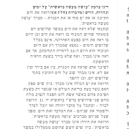
דיני ברכת "עושה מעשה בראשית" על ימים
S
ונהרות, הרים ומדברות (חלק א)
הרואה את הים
m
התיכון או את ים סוף או את הכנרת – מברך 'עושה
t
מעשה בראשית'.
ובתנאי שלא ראה את הים במשך שלושים יום
I
[ומאחר שהיום הנוכחי בו רואה את הים וכן היום
h
בו ראה את הים בפעם האחרונה, אינם בכלל
Even i
שלושים הימים – נמצא שמברך רק אם היום
s
הנוכחי הוא היום ה-32 לראייה הקודמת], אך אם
ראה אינו מברך, ואף שלא בירך בשעת הראיה
I
הראשונה.
י
לפיכך אדם שראה את הכנרת, בין אם בירך ובין
אם לא, אינו מברך שוב על הים התיכון בתוך
שלושים יום, וכן להפך.
I
הרואה את ים המלח אינו מברך, כיון שיש ספק
H
האם נוצר בעת בריאת העולם או שנוצר רק בשעת
הפיכת סדום כאשר אשת לוט הפכה לנציב מלח
(והם שני פירושים ברש"י בראשית יד, ג). הרוצה
A
לברך – יסתכל על מדבר יהודה ואז יוכל לברך
ק
ולפטור את שניהם – את המדבר ואת הים, מפני
שעל שניהם מברכים 'עושה מעשה בראשית'.
הרואה את הירדן אינו מברך 'עושה מעשה
T
בראשית', כיון שיש חשש שהוסט ממסלולו במשך