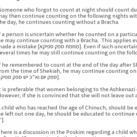
omeone who forgot to count at night should count dur
ay then continue counting on the following nights with
he day, he continues counting without a Bracha.
f a person is uncertain whether he counted on a particu
e may continue counting with a Bracha. This applies ev
made a mistake [מחמת ספק ספיקא]. f such uncertainties are not isolated incidents but occurred
everal times he may still continue counting on the foll
f he remembered to count at the end of the day after Sh
from the time of Shekiah, he may continue countin [מכיון דהו
ספק יום וא"כ יש ספק ספיקא].
t is preferable that women belonging to the Ashkenazi
owever, if she is convinced that she will not leave out
 child who has reached the age of Chinuch, should be e
he left out one day, he should be educated to c [שע"ת סי' תפ"ט ס"
כ'].
here is a discussion in the Poskim regarding a child w