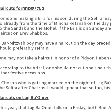
בעלי שמחה
aircuts for
omeone making a Bris for his son during the Sefira may
o already from the time of Mincha Ketanah on the day p
o the Sandak and the Mohel. If the Bris is on Sunday an
aircut on Erev Shabbos.
 Bar-Mitzvah boy may have a haircut on the day precedi
hould preferably refrain.
ne may not take a haircut in honor of a Pidyon Haben
ccording to the Arizal, one should not cut one’s hair th
ther festive occasions.
 Choson who is getting married on the night of Lag Ba’
he Sefira after Chatzos. It would appear that so too, hi
aircuts on Lag Ba'Omer
his year, that Lag Ba’Omer falls on a Friday, both Bne