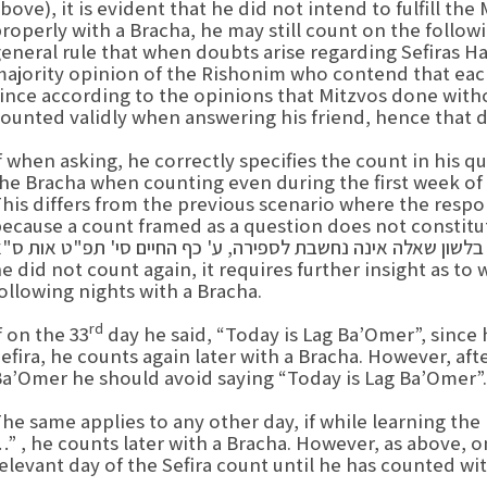
bove), it is evident that he did not intend to fulfill the
roperly with a Bracha, he may still count on the followi
eneral rule that when doubts arise regarding Sefiras H
ajority opinion of the Rishonim who contend that each d
ince according to the opinions that Mitzvos done withou
ounted validly when answering his friend, hence that da
f when asking, he correctly specifies the count in his q
he Bracha when counting even during the first week of
his differs from the previous scenario where the respo
because a count framed as a question does not co [ואף אם נאמר שספירה מספ
שון שאלה אינה נחשבת לספירה, ע' כף החיים סי' תפ"ט אות ס"א]. f
e did not count again, it requires further insight as t
ollowing nights with a Bracha.
rd
f on the 33
day he said, “Today is Lag Ba’Omer”, since
efira, he counts again later with a Bracha. However, af
a’Omer he should avoid saying “Today is Lag Ba’Omer”.
he same applies to any other day, if while learning the
” , he counts later with a Bracha. However, as above, 
elevant day of the Sefira count until he has counted wit