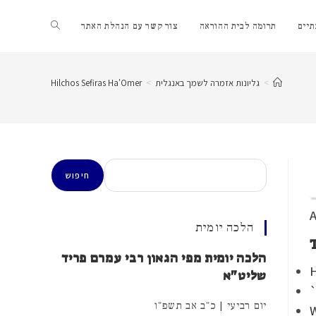
Toggle
יים
תרומה לבית ההוראה
צור קשר עם הנהלת האתר
website
>
גליונות אזמרה לשמך באנגלית
>
Hilchos Sefiras Ha'Omer
search
חיפוש
חיפוש
A
הלכה יומית
הלכה יומית מפי הגאון רבי עמרם פריד
H
שליט"א
יום רביעי | כ"ב אב תשפ"ו