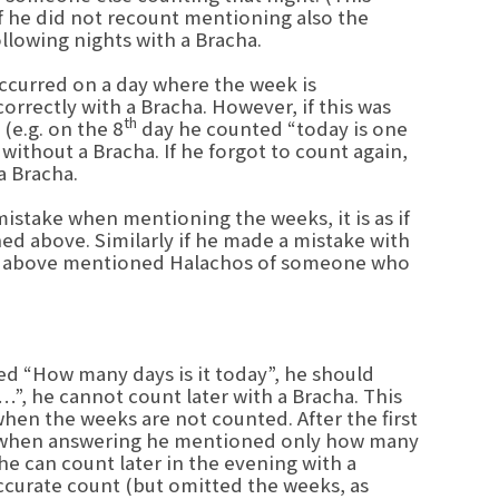
If he did not recount mentioning also the
llowing nights with a Bracha.
occurred on a day where the week is
orrectly with a Bracha. However, if this was
th
(e.g. on the 8
day he counted “today is one
ithout a Bracha. If he forgot to count again,
a Bracha.
istake when mentioning the weeks, it is as if
ed above. Similarly if he made a mistake with
the above mentioned Halachos of someone who
d “How many days is it today”, he should
…”, he cannot count later with a Bracha. This
hen the weeks are not counted. After the first
f when answering he mentioned only how many
e can count later in the evening with a
 accurate count (but omitted the weeks, as