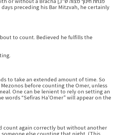
nting with or without a Bracha
bout to count. Bedieved he fulfills the
ing.
nds to take an extended amount of time. So
r Mezonos before counting the Omer, unless
al. One can be lenient to rely on setting an
the words “Sefiras Ha’Omer” will appear on the
d count again correctly but without another
m someone else counting that night. (This