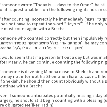
f someone wrote “Today is … days to the Omer”, he still 
o, it is questionable if on the following nights he can 
If after counting incorrectly he immediately [ר"ל תוך כדי דיבור] rrected his mistake, it is valid. [One
does not have to repeat the word “Hayom”]. If he [ר"ל לאחר כדי דיבור]
e must count again with a Bracha.
Someone who counted correctly but then impul [והיינו שתוך כדי דיבור חז
וספר יום אחר בגלל שחשב שטעה בספירה הראשונה],  may continue counting on the following nights with a
Bracha [שתוך כדי דיבור מועיל רק לתקן ולא לקלקל].
t would seem that if a person left out a day but was in
fter Maariv, he can continue counting the following nig
f someone is davening Mincha close to Shekiah and rem
e may not interrupt his Shemoneh Esrei to count. If h
f Shekiah, he should then count (obviously without a B
ontinue with a Bracha.
ven if someone anticipates potentially missing a day of 
urgery, he should still begin counting with a blessing
re obligated Me’iker Hadin).