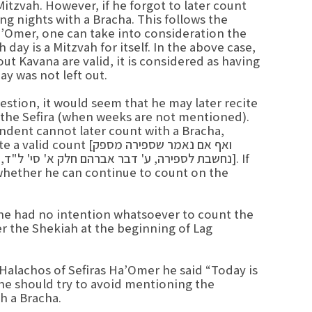
 Mitzvah. However, if he forgot to later count
ng nights with a Bracha. This follows the
a’Omer, one can take into consideration the
ay is a Mitzvah for itself. In the above case,
t Kavana are valid, it is considered as having
y was not left out.
uestion, it would seem that he may later recite
 the Sefira (when weeks are not mentioned).
ndent cannot later count with a Bracha,
nstitute a valid count
נחשבת לספירה, ע' דבר אברהם חלק א' סי' ל"ד, בל
o whether he can continue to count on the
 he had no intention whatsoever to count the
ter the Shekiah at the beginning of Lag
 Halachos of Sefiras Ha’Omer he said “Today is
one should try to avoid mentioning the
h a Bracha.