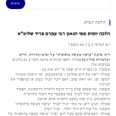
חיפוש
הלכה יומית
הלכה יומית מפי הגאון רבי עמרם פריד שליט"א
יום חמישי | כ"ג אב תשפ"ו
דיני ברכת "עושה מעשה בראשית" על ימים ונהרות, הרים
ומדברות (חלק ב)
שאלה: האם הנוהגים כדעת השו"ע גם נוהגים
בברכות אלו.
תשובה: כן (שו"ת חיים שאל סי' לט אות ט).
שאלה: ראה את הים מהרכב / מהאוטובוס, ואז הוסתר מעיניו
למשך זמן, ואז ראהו שוב. האם יוכל לברך כעת, או שהפסיד את
הברכה.
תשובה: אף שאדם שלא בירך תיכף לראייה הראשונה, הפסיד
הברכה, כאן יוכל לברך [אף כשעבר כדי דיבור מהראייה
הראשונה], כיון שזה נחשב לראייה אחת ארוכה.
שאלה: הגיע לים, עד מתי יכול לברך "עושה מעשה בראשית".
תשובה: כל עוד לא הלך וחזר – יכול לברך.
שאלה: האם אדם שטס מעל הים, יברך 'עושה מעשה בראשית' על