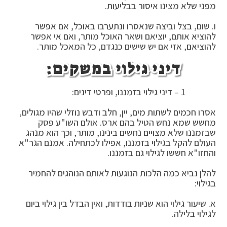
מפני שלא מצינו איסור בבליעות.
ו. שום, בצל וביצה שנאסרו ונתערבו באוכל, אם אפשר
להוציא אותם, יוציאם ושאר האוכל מותר, ואם אי אפשר
להוציאם, אזי אם יש שישים כנגדם, כל המאכל מותר.
דיני גילוי במשקים:
1 – דיני גילוי בזמננו, ופרטי דינים:
אסרו חכמים לשתות מים, יין, חלב ודבש נוזלי שהיו מגולים,
מחשש שמא נחש הטיל בהם ארס. אולם השו"ע פסק
שבזמננו שלא מצויים נחשים בינינו, מותר, וכך הוא מנהג
העולם להקל בגילוי בזמננו, אפילו לכתחילה. אמנם הגר"א
והחזו"א חששו לגילוי גם בזמננו.
להלן נביא כמה הלכות הנוגעות לאותם הנוהגים להחמיר
בגילוי:
א. שיעור גילוי הוא שניות בודדות, ואין הבדל בין גילוי ביום
לגילוי בלילה.