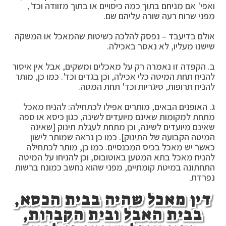
ואפי' אם מניחם בתוך כמה כיסויים או בתוך מזוודה וכד',
מפני שרוח רעה שורה עליהם שם.
אולם בדיעבד – נפסק להלכה כשיטות שהמאכל או המשקה
שישנו מעליו, לא נאסר באכילה.
ב. הקפדה זו נאמרה רק על מאכלים ומשקים, אבל אין איסור
להניח תחת המיטה כלי אכילה, וכן בגדים וכד'. כמו כן, מותר
להניח תרופות, סיגריות וכד' תחת המטה.
ג. האופנים הבאים, מותרים אפילו לכתחילה: להניח מאכל
מתחת למקומות שאינם מיועדים לשינה, כגון כיסא או ספה
שאינם מיועדים לשינה, וכן מתחת לעגלת תינוק [שאינה
המיטה הקבועה של התינוק]. כמו כן נראה שמותר לישון
כאשר יש מאכל בכיס המכנסיים. כמו כן, מותר לכתחילה
להניח מאכל בתא המטען באוטובוס, וכן להניחו על המיטה
התחתונה במיטת קומתיים, מפני שהוא נחשב כמונח ברשות
נפרדת.
דין מאכל שהיה בבית הכסא,
בבית האבל ובית הקברות,