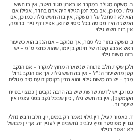
ב. משקה מגולה במקרר או בארון סגור היטב, אין בו חשש
גילוי. כמו כן, אם בכל זמן הגילוי היה אדם בחדר, אפילו אם
הוא לא הסתכל על המשקה, אין בזה חשש גילוי. כמו כן, אם
המשקה היה מכוסה בכל כיסוי שהוא, אפילו דף נייר וכדומה,
אין בזה חשש גילוי.
ג. משקה בתוך כלי סגור, אך מנוקב – אם הנקב הוא כשיעור
ראש אצבע קטנה של תינוק בן יומו, שהוא כחצי ס"מ – יש
בזה משום גילוי.
ולכן שקית חלב פתוחה שנשארה מחוץ למקרר – אם הנקב
קטן מהשיעור הנ"ל – אין בה חשש גילוי. אך אם הנקב גדול
מכך – יש בה משום גילוי. והוא הדין בקומקום עם מים מגולים.
כמו כן, יש לדעת שרשת שיש בה הרבה נקבים [וכמצוי בפיית
הקומקום], אין בה חשש גילוי, כיון שבכל נקב בפני עצמו אין
שיעור זה.
ד. כאמור לעיל, דין גילוי נאמר רק במים, יין, חלב ודבש נוזלי.
גם יין מפוסטר ומיץ ענבים נחשבים יין לעניין זה. אך יין מבושל
לא נאסר בגילוי.