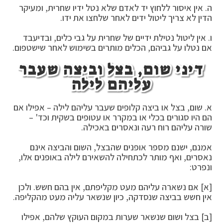
ה. אין איסור ללחוץ יד לאדם שלא נטל ידיו שחרית, ומעיקר
הדין לא צריך ליטול ידים לאחר שלחצו את ידו.
ו. אין ליטול נטילת ידיים של שחרית על גבי כלים, ובדיעבד
אם נטלו על גביהם, הכלים מותרים בשימוש לאחר שישטפום.
דיני שום, בצל וביצה שעבר
עליהם לילה
א. שום, בצל או ביצה קלופים שעבר עליהם לילה – אפילו אם
הם היו סגורים בכלי או במקרר או עטופים בשקית וכד' –
שורה עליהם רוח רעה ונאסרים באכילה.
אמנם, ישנם מספר אופנים שהבצל, השום והביצה אינם
נאסרים, ואף מותר לכתחילה להשאירם לילה באופנים אלו,
ונפרט:
[א] אם נשארה עליהם מעט מקליפתם, אין בהם חשש. ולכן
אין חשש בביצה שנסדקה, כיון שנשאר עליה מעט מהקליפה.
[ב] בצל ושום שנשאר שערות במקום העוקץ שלהם, אפילו