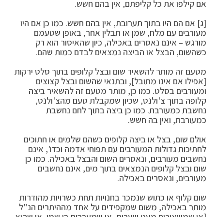
אם קילפו את כל קליפתם, אין בהם חשש.
[ג] אם הם היו בתוך תערובת, אין בהם חשש. כמו כן אם היו
מעורבים עם מלח, שמן או תבלין אחר, באופן שטעמם
מורגש – אינם נאסרים באכילה, כיון שהאיסור הוא רק
כשהשום, הבצל או הביצה נמצאים לבדם כמות שהם.
מטעם זה מותר להשאיר שום ובצל קלופים בתוך סלט ירקות
[אפילו אם אינו מתובל], ובתנאי שהשום ובצל קצוצים
ומעורבים בסלט. כמו כן, מותר מטעם זה להשאיר ביצה
קלופה בתוך צ'ולנט, שכיון שמקבלת טעם מהצ'ולנט,
נחשבת כמעורבת. כמו כן ביצה בתוך לחם נחשבת
כמעורבת, ואין בה חשש.
אולם שום, בצל או ביצה קלופים כשהם שלמים או חתוכים
לחתיכות גדולות המעורבים עם תפוחי אדמה וכדו', אינם
נחשבים מעורבים, ונאסרים השום והבצל באכילה. כמו כן
שום ובצל קלופים הנמצאים בתוך מים, אינם נחשבים
מעורבים, ונאסרים באכילה.
שום קלוף או כתוש שנמכר בחנויות תחת כשרויות מהודרות
מותר באכילה, משום שמקפידים על אחד מההיתרים הנ"ל
[או שמשאירים מעט שערות, או שמערבים בו שמן, או שהוא