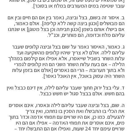
עובר שטיפה במים המעורבים במלח או בסוכר].
ב. איסור זה בשום, בצל וביצה, נאמר בין אם הם חיים ובין אם
הם מבושלים [וכגון ביצה קשה ללא קליפה]. אולם כאמור,
אם בישלו אותם בשמן [וכגון חביתה וכן בצל מטוגן] או שנתנו
עליהם מלח וכדומה, הם מותרים, וכנ"ל.
ג. כאמור, האיסור נאמר על שום בצל וביצה קלופים שעבר
עליהם לילה. אולם לא צריך שיהיו קלופים מהשקיעה ועד
עלות השחר בשביל שייאסרו, אלא אפילו אם קילפום במהלך
הלילה – אם בעת עלות השחר השני הם היו קלופים לגמרי
ולא בתוך תערובת – הרי הם נאסרים [אולם אם בזמן עלות
השחר היה עסוק באוכל, אין האוכל נאסר].
ד. עלי בצל ירוק חתוך שעבר עליהם לילה, אין דינם כבצל ואין
בהם חשש. אולם בבצל סגול יש חשש כבצל.
ה. שום, בצל וביצה שעבר עליהם לילה ונאסרו, אינם אוסרים
את הכלי בו התבשלו ואת הסכין בו נחתכו, ואין צריך
להגעילם. כמו כן, אם היו שרויים עם תפוחי אדמה וכדו' בתוך
מים, אינם אוסרים את תפוחי האדמה – אפילו אם הם היו
שרויים עימם יחד 24 שעות, ואפילו אם הם התבשלו יחד –