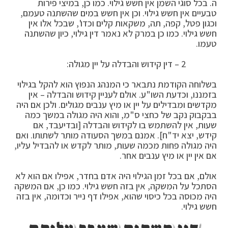
ה. בכל סוגי השמן אין חשש גילוי. כמו כן, במיצי פירות
טבעיים אין חשש גילוי. וכן אין חשש במים שהשתנה טעמם,
וכגון פטל, קפה, תה, משקאות קלים וכדו', שבכל אלו אין
חשש גילוי. כמו כן במרק לא נאמר דין גילוי, כיון שהשתנה
טעמו.
2 – דין קידוש והבדלה על יין מגולה:
בשלוחה הקודמת נתבאר כי המנהג הנפוץ הוא להקל בגילוי
בזמננו, וכדעת השו"ע. אולם לעניין קידוש והבדלה – אין
מקדשים ומבדילים על יין או מיץ ענבים מגולים. ולכן אם היה
בבקבוק נקב של כחצי ס"מ, והוא היה מגולה במשך כמה
שעות, אין להשתמש בו לקידוש והבדלה [ובדיעבד, אם
קידש, יצא יד"ח]. אמנם במשך הסעודה מותר לשתותו. ואם
היה מגולה פחות מכמה שעות, מותר לקדש או להבדיל עליו,
אם אין יין או מיץ ענבים אחר.
אולם, אם בכל זמן הגילוי היה אדם בחדר, אפילו אם הוא לא
הסתכל על המשקה, אין בזה חשש גילוי. כמו כן, אם המשקה
היה מכוסה בכל כיסוי שהוא, אפילו דף נייר וכדומה, אין בזה
חשש גילוי.