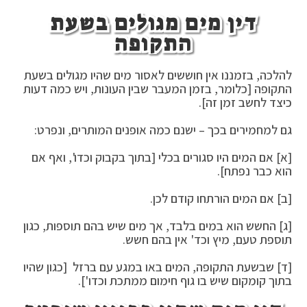
דין מים מגולים בשעת
התקופה
להלכה, בזמננו אין חוששים לאסור מים שהיו מגולים בשעת
התקופה [כלומר, בזמן המעבר שבין העונות, ויש כמה דעות
כיצד לחשב זמן זה].
גם למחמירים בכך – ישנם כמה אופנים המותרים, ונפרט:
[א] אם המים היו סגורים בכלי [בתוך בקבוק וכדו', ואף אם
הוא כבר נפתח].
[ב] אם המים הורתחו קודם לכן.
[ג] החשש הוא במים בלבד, אך מים שיש בהם תוספות, כגון
תוספת טעם, מיץ וכד' אין בהם חשש.
[ד] שבשעת התקופה, המים באו במגע עם ברזל [כגון שהיו
בתוך קומקום שיש בו גוף חימום ממתכת וכדו'].