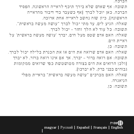
הברכה.
תשובה: אף שאדם שלא בירך תיכף לראייה הראשונה, הפסיד
הברכה, כאן יוכל לברך [אף כשעבר כדי דיבור מהראייה
הראשונה], כיון שזה נחשב לראייה אחת ארוכה.
שאלה: הגיע לים, עד מתי יכול לברך "עושה מעשה בראשית".
תשובה: כל עוד לא הלך וחזר – יכול לברך.
שאלה: האם אדם שטס מעל הים, יברך 'עושה מעשה בראשית' על
ראיית הים.
תשובה: כן.
שאלה: האם אדם שרואה את הים או את הכנרת בלילה יכול לברך.
תשובה: אם רואה ברור – יברך, אך אם אינו רואה ברור, לא יברך
[ולכן הרואים את הים בצורה מטושטשת כפי שרואים ממקומות
גבוהים בבני ברק, לא יברכו].
שאלה: האם מברכים "עושה מעשה בראשית" בראיית מפלי
הניאגרה.
תשובה: כן.
שפות
magyar
Русский
Español
Français
English