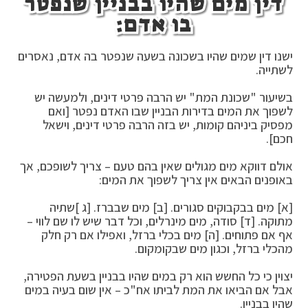
דין מים שהיו בבניין שנפטר
בו אדם:
ישנו דין שמים שהיו בשכונה בשעה שנפטר בה אדם, נאסרים
לשתייה.
בשיעור "שכונת המת" יש הרבה פרטי דינים, ולמעשה יש
לשפוך את המים בדירות הבניין שבו האדם נפטר [ואם
מפסיק ביניהם קומות, יש בזה הרבה פרטי דינים, וישאל
חכם].
אולם דווקא מים מגולים שאין בהם טעם – צריך לשופכם, אך
באופנים הבאים אין צריך לשפוך את המים:
[א] מים בבקבוקים סגורים. [ב] מים שבברז. [ג ]שתיה
מתוקה. [ד] סודה, מים מינרלים, וכל דבר שיש לו שם לווי –
אף אם פתוחים. [ה] מים בכלי ברזל, ואפילו אם רק חלק
מהכלי ברזל, וכגון מים שבקומקום.
יצוין כי כל החשש הוא רק במים שהיו בבניין בשעת הפטירה,
אבל אם הביאו את המת לביתו אח"כ – אין שום בעיה במים
שהיו בבניין.