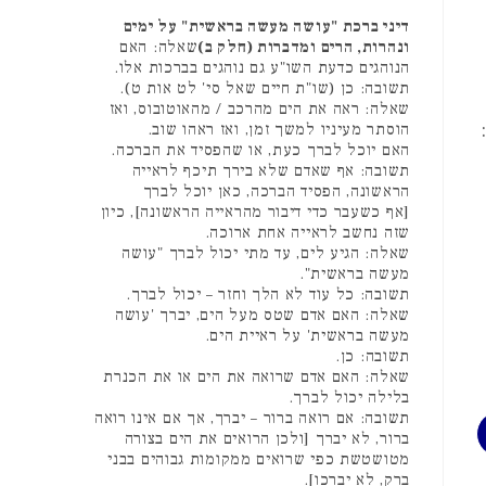
דיני ברכת "עושה מעשה בראשית" על ימים
ונהרות, הרים ומדברות (חלק ב)
שאלה: האם
הנוהגים כדעת השו"ע גם נוהגים בברכות אלו.
תשובה: כן (שו"ת חיים שאל סי' לט אות ט).
שאלה: ראה את הים מהרכב / מהאוטובוס, ואז
הוסתר מעיניו למשך זמן, ואז ראהו שוב.
האם יוכל לברך כעת, או שהפסיד את הברכה.
תשובה: אף שאדם שלא בירך תיכף לראייה
הראשונה, הפסיד הברכה, כאן יוכל לברך
[אף כשעבר כדי דיבור מהראייה הראשונה], כיון
שזה נחשב לראייה אחת ארוכה.
שאלה: הגיע לים, עד מתי יכול לברך "עושה
מעשה בראשית".
תשובה: כל עוד לא הלך וחזר – יכול לברך.
שאלה: האם אדם שטס מעל הים, יברך 'עושה
מעשה בראשית' על ראיית הים.
תשובה: כן.
שאלה: האם אדם שרואה את הים או את הכנרת
בלילה יכול לברך.
תשובה: אם רואה ברור – יברך, אך אם אינו רואה
ברור, לא יברך [ולכן הרואים את הים בצורה
מטושטשת כפי שרואים ממקומות גבוהים בבני
ברק, לא יברכו].