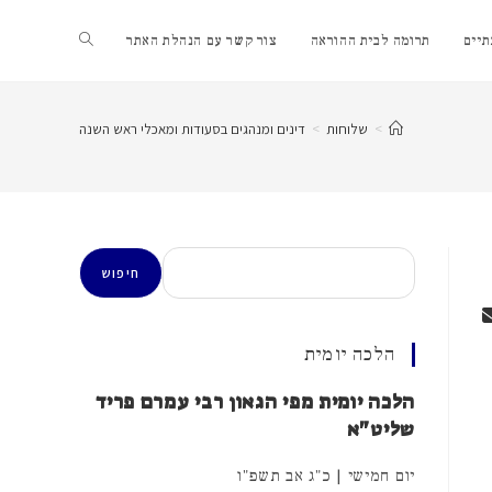
Toggle
יים
תרומה לבית ההוראה
צור קשר עם הנהלת האתר
website
>
שלוחות
>
דינים ומנהגים בסעודות ומאכלי ראש השנה
search
חיפוש
חיפוש
הלכה יומית
הלכה יומית מפי הגאון רבי עמרם פריד
שליט"א
יום חמישי | כ"ג אב תשפ"ו