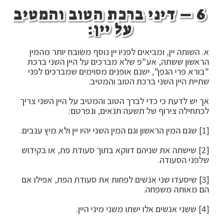
6 –
דיני ברכת הטוב והמטיב
על יין:
א. השותה יין, ומביאים לפניו יין נוסף משובח יותר מהמין
הראשון ששתה, אע"פ שלא מברכים על היין השני ברכת
"בורא פרי הגפן", ישנם אופנים מסוימים שמברכים לפני
שתיית היין השני ברכת הטוב והמטיב.
אך יש לדעת כי כדי לברך הטוב והמטיב על היין השני צריך
לכתחילה צירוף של תשעה תנאים, ונפרטם:
[1] שגם המין הראשון וגם המין השני יהיו יין ולא מיץ ענבים.
[2] שישתה את שניהם דווקא בתוך סעודת פת, או בקידוש
שלפני הסעודה.
[3] שיסעדו שני אנשים לפחות את סעודת הפת, אפילו אם
הם מאותה משפחה.
[4] ששני אנשים אלו ישתו משני מיני היין.