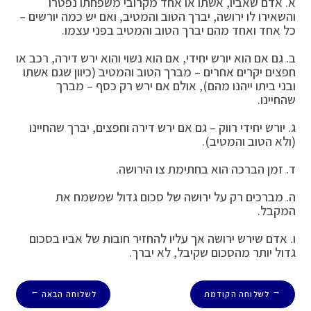
א. אדם שאביו, אשתו או אחד מקרובי משפחתו נפטרו
והשאירו לו ירושה, יברך הטוב והמטיב, ואם יש כמה יורשים –
כל אחד ואחד מהם יברך הטוב והמטיב בפני עצמו.
ב. גם אם הוא יורש יחידי, אם הוא נשוי והוא ירש דירה, רכב או
חפצים יקרים אחרים – מברך הטוב והמטיב (כיוון שגם אשתו
ובני ביתו ייהנו מהם), אולם אם ירש רק כסף – מברך
שהחיינו.
ג. יורש יחידי רווק – גם אם ירש דירה וחפצים, יברך שהחיינו
(ולא הטוב והמטיב).
ד. זמן הברכה הוא בחתימת צו הירושה.
ה. מברכים רק על ירושה של סכום גדול שמשמח את
המקבל.
ו. אדם שירש ירושה אך עליו להחזיר חובות של אביו בסכום
גדול יותר מהסכום שקיבל, לא יברך.
לשלוחה הקודמת
לשלוחה הבאה
→
←