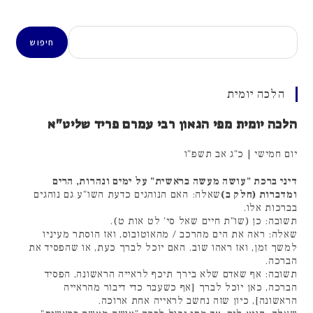
חיפוש
חיפוש
הלכה יומית
הלכה יומית מפי הגאון רבי עמרם פריד שליט"א
יום חמישי | כ"ג אב תשפ"ו
דיני ברכת "עושה מעשה בראשית" על ימים ונהרות, הרים
ומדברות (חלק ב)
שאלה: האם הנוהגים כדעת השו"ע גם נוהגים
בברכות אלו.
תשובה: כן (שו"ת חיים שאל סי' לט אות ט).
שאלה: ראה את הים מהרכב / מהאוטובוס, ואז הוסתר מעיניו
למשך זמן, ואז ראהו שוב. האם יוכל לברך כעת, או שהפסיד את
הברכה.
תשובה: אף שאדם שלא בירך תיכף לראייה הראשונה, הפסיד
הברכה, כאן יוכל לברך [אף כשעבר כדי דיבור מהראייה
הראשונה], כיון שזה נחשב לראייה אחת ארוכה.