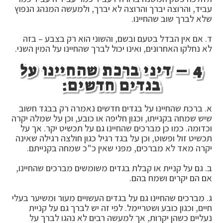
עביד, והרוצה יברך והרוצה לא יברך, ולמעשה המנהג הנפוץ
שלא לברך שוב שהחיינו.
ד. אם אין הבדל בטעם ובשם, והשוני הוא רק בצבע – בזה
לא נחלקו האחרונים, ואינו יכול לברך שהחיינו על המין השני.
4 – דיני ברכת שהחיינו על
בגדים חדשים:
א. ברכת שהחיינו על בגדים חדשים נאמרה רק בבגד חשוב
שיש שמחה בקנייתו, וכגון חליפה או כובע, וכן על שמלה יקרה
וכדומה. כמו כן מברכים שהחיינו גם על תכשיט יקר. אך על
תכשיט זול ופשוט, וכן על בגד רגיל כגון חולצה רגילה שאינה
יקרה מאד לא מברכים, מפני שאין כ"כ שמחה בקנייתם.
ב. גם על קניית או קבלת בגדים משומשים מברכים שהחיינו,
אם הם יקרים ושמח בהם.
ג. מברכים שהחיינו גם על בגדים העשויים מעור ומשיער בעלי
חיים, וכגון כובע ושטריימל. לפי זה יש לברך גם על קניית
נעליים כשהן יקרות, אך למעשה רבים לא נהגו לברך על