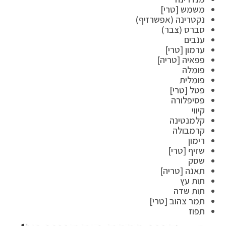
משמש [טרי]
נקטרינה (אפשרזיף)
סברס (צבר)
ענבים
ערמון [טרי]
פפאיה [טריה]
פומלה
פומלית
פטל [טרי]
פסיפלורה
קיווי
קלמנטינה
קרמבולה
רימון
שזיף [טרי]
שסק
תאנה [טריה]
תות עץ
תות שדה
תמר צהוב [טרי]
תפוז