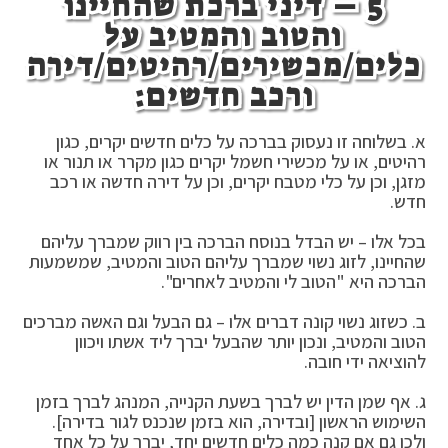
5 –
דיני ברכת שהחיינו
והטוב והמטיב על
כלים/מכשירים/רהיטים/דירה
ורכב חדשים:
א. בשלוחה זו נעסוק בברכה על כלים חדשים יקרים, כגון
רהיטים, או על מכשירי חשמל יקרים כגון מקרר או תנור או
מזגן, וכן על כלי מטבח יקרים, וכן על דירה חדשה או רכב
חדש.
בכל אלו – יש הבדל בנוסח הברכה בין רווק שמברך עליהם
שהחיינו, לזוג נשוי שמברך עליהם הטוב והמטיב, שמשמעות
הברכה היא "הטוב לי והמטיב לאחרים".
ב. כשזוג נשוי קונה דברים אלו – גם הבעל וגם האשה מברכים
הטוב והמטיב, ונכון יותר שהבעל יברך ליד אשתו ויכוון
להוציאה ידי חובה.
ג. אף שמן הדין יש לברך בשעת הקנייה, המנהג לברך בזמן
השימוש הראשון [ובדירה, הוא בזמן שנכנס לגור בדירה].
ולכן גם אם קנה כמה כלים חדשים יחד, יברך על כל אחד