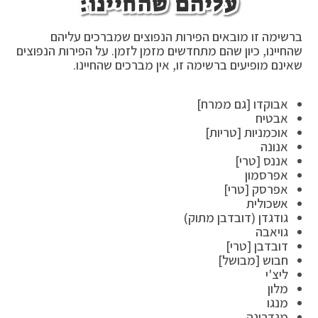
עליהם שהחיינו:
ברשימה זו מובאים הפירות הנפוצים שמברכים עליהם
שהחיינו, כיון שהם מתחדשים מזמן לזמן. על הפירות הנפוצים
שאינם מופיעים ברשימה זו, אין מברכים שהחיינו.
אבוקדו [גם ממרח]
אבטיח
אוכמניות [טריות]
אנונה
אננס [טרי]
אפרסמון
אפרסק [טרי]
אשכולית
גודגדן (דובדבן מתוק)
גויאבה
דובדבן [טרי]
חבוש [מבושל]
ליצ'י
מלון
מנגו
מנדרינה