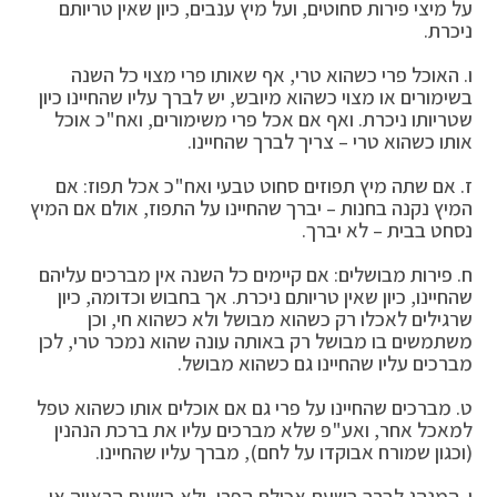
על מיצי פירות סחוטים, ועל מיץ ענבים, כיון שאין טריותם
ניכרת.
ו. האוכל פרי כשהוא טרי, אף שאותו פרי מצוי כל השנה
בשימורים או מצוי כשהוא מיובש, יש לברך עליו שהחיינו כיון
שטריותו ניכרת. ואף אם אכל פרי משימורים, ואח"כ אוכל
אותו כשהוא טרי – צריך לברך שהחיינו.
ז. אם שתה מיץ תפוזים סחוט טבעי ואח"כ אכל תפוז: אם
המיץ נקנה בחנות – יברך שהחיינו על התפוז, אולם אם המיץ
נסחט בבית – לא יברך.
ח. פירות מבושלים: אם קיימים כל השנה אין מברכים עליהם
שהחיינו, כיון שאין טריותם ניכרת. אך בחבוש וכדומה, כיון
שרגילים לאכלו רק כשהוא מבושל ולא כשהוא חי, וכן
משתמשים בו מבושל רק באותה עונה שהוא נמכר טרי, לכן
מברכים עליו שהחיינו גם כשהוא מבושל.
ט. מברכים שהחיינו על פרי גם אם אוכלים אותו כשהוא טפל
למאכל אחר, ואע"פ שלא מברכים עליו את ברכת הנהנין
(וכגון שמורח אבוקדו על לחם), מברך עליו שהחיינו.
י. המנהג לברך בשעת אכילת הפרי, ולא בשעת הראייה או