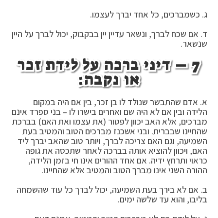
ג. כשמברכים, כל אחד יברך לעצמו.
ד. אם שכח לברך, ונשאר עדיין יין בבקבוק, יכול לברך על היין
שנשאר.
7 –
דיני ברכה על לידת זכר
או נקבה:
א. אדם שהתבשר שנולד לו בן זכר, בין אם היה במקום
הלידה ובין אם לא היה שם ואחרים בישרו לו – בני ספרד אינם
מברכים, אלא האב יכוון לפטור (את עצמו ואת האם) בברכת
שהחיינו שבברית. ובני אשכנז מברכים הטוב והמטיב בעת
השמיעה, וגם האם צריכה לברך, ויותר טוב שהאב יברך ליד
האם, ויכוון להוציא אותה בברכה לאחר שתכסה את גופה
כראוי ותרחץ ידיה. אם אחד ההורים אינו חי בזמן הלידה,
ההורה השני אינו מברך הטוב והמטיב אלא שהחיינו.
ב. אם לא בירך בעת השמיעה, יכול לברך כל עוד שהשמחה
בליבו, והוא עד שלשה ימים.