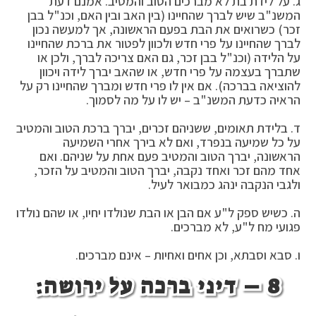
ג. על לידת בת לא מברכים הטוב והמטיב. אמנם דעת
המשנ"ב שיש לברך שהחיינו (בין האב ובין האם, וכנ"ל בבן
זכר) כשרואים את הבת בפעם הראשונה, אך למעשה נכון
לברך שהחיינו על פרי חדש ולכוון לפטור את ברכת שהחיינו
על הלידה (וכנ"ל בבן זכר, גם האם צריכה לברך, ולכן או
שתברך בעצמה על פרי חדש, או שהאב יברך לידה ויכוון
להוציאה בברכה). אם אין לו פרי חדש ומברך שהחיינו רק על
הראיה כדעת המשנ"ב – יש לו על מה לסמוך.
ד. בלידת תאומים, ששניהם זכרים, יברך ברכת הטוב והמטיב
על כל שמיעה בנפרד, ואם לא בירך אחרי השמיעה
הראשונה, יברך הטוב והמטיב פעם אחת על שניהם. ואם
אחד מהם זכר ואחד נקבה, יברך הטוב והמטיב על הזכר,
ולגבי הנקבה ינהג כמבואר לעיל.
ה. כשיש ספק ל"ע אם הבן או הבת שנולדו יחיו, או שהם נולדו
פגועי מח ל"ע, לא מברכים.
ו. סבא וסבתא, וכן אחים ואחיות – אינם מברכים.
8 –
דיני ברכה על ירושה: