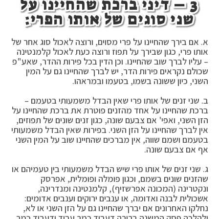
3 – דיני ברכת שהחיינו על
שני סוגים של אותו הפרי:
א. אם בירך שהחיינו על פרי מסוים, ורוצה לאכול סוג אחר של
אותו פרי, כגון שבירך על תפוז ורוצה כעת לאכול קלמנטינה
– עליו לברך שוב שהחיינו. וכן הדין בכל פירות ההדר, שאע"פ
שכולם נקראים פירות הדר, יש לברך שהחיינו גם על המין
השני, כיון ששונה בשמו, בטעמו ובמראהו.
ב. שני זנים של אותו פרי שאין הבדל משמעותי בטעמם –
ברכת שהחיינו על אחד מהזנים פוטרת את ברכת שהחיינו על
הזן השני, ואפי' אם צבעם שונה, כגון זנים שונים של תפוזים,
אין לברך שהחיינו על הזן השני. בפירות שאין הבדל משמעותי
בטעמם ושמם שווה, אין מברכים שהחיינו שוב על המין השני
אף אם צבעם שונה.
ג. שני זנים של אותו פרי שיש הבדל משמעותי בין טעמיהם או
שהזנים שונים בשמם, וכגון פומלה ופומלית, אפרסק
ונקטרינה (המכונה אפרשזיף), קלמנטינה ומנדרינה,
אשכולית לבנה ואדומה, או ענבים ירוקים וענבים אדומים:
נחלקו האחרונים אם יברך שהחיינו גם על הזן השני או לא,
ולהלכה פסק המשנה ברורה דעביד כמר עביד ודעביד כמר