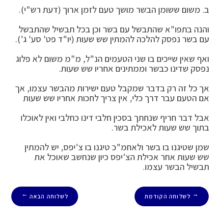
ב. משום ששומן הבשר מושך טעם לזמן ארוך (דעת רש"י).
והנה בתפו"א שהתבשל עם בשר וכן בכל תבשיל שהתבשל
עם בשר נפסק להלכה להמתין שש שעות (יו"ד פט' סע' ג').
ואף שאין שייכים בו שני הטעמים הנ"ל, מ"מ משום לא פלוג
נפסק שדינו כבשר וממתינים אחריו שש שעות.
אך כל זה רק בדבר שמקבל טעם ישירות מהבשר עצמו, אך
אם הטעם עבר דרך כלי, אין צריך לחכות אחריו שש שעות
אבל דבר חריף שנחתך בסכין חלבי דינו כחלבי ואין לאוכלו
בתוך שש שעות לאכילת בשר.
שמן שטיגנו בו בשר ולאחמ"כ טיגנו בו צ'יפס, יש להמתין
שש שעות אחר אכילת הצ'יפס כיון שנחשב שאוכל את
תבשיל הבשר עצמו.
לשלוחה הקודמת
לשלוחה הבאה
→
←