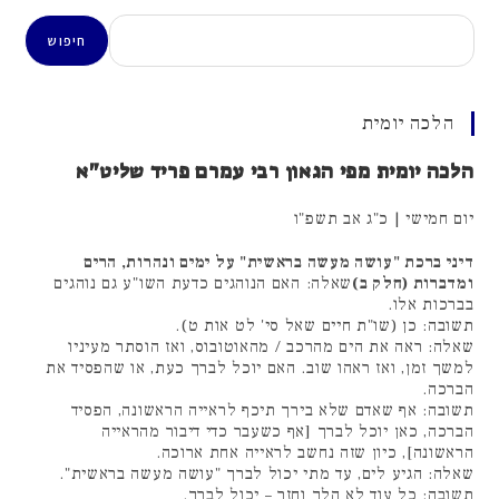
חיפוש
חיפוש
הלכה יומית
הלכה יומית מפי הגאון רבי עמרם פריד שליט"א
יום חמישי | כ"ג אב תשפ"ו
דיני ברכת "עושה מעשה בראשית" על ימים ונהרות, הרים
ומדברות (חלק ב)
שאלה: האם הנוהגים כדעת השו"ע גם נוהגים
בברכות אלו.
תשובה: כן (שו"ת חיים שאל סי' לט אות ט).
שאלה: ראה את הים מהרכב / מהאוטובוס, ואז הוסתר מעיניו
למשך זמן, ואז ראהו שוב. האם יוכל לברך כעת, או שהפסיד את
הברכה.
תשובה: אף שאדם שלא בירך תיכף לראייה הראשונה, הפסיד
הברכה, כאן יוכל לברך [אף כשעבר כדי דיבור מהראייה
הראשונה], כיון שזה נחשב לראייה אחת ארוכה.
שאלה: הגיע לים, עד מתי יכול לברך "עושה מעשה בראשית".
תשובה: כל עוד לא הלך וחזר – יכול לברך.