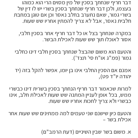
דבר חריף שנחתך בסכין של מין מסוים הרי הוא כמוהו
בעצמו, ולכן דבר חריף שנחתך בסכין בשרי יש לו דין של
בשרי גמור, שאם נתערב בחלב נאסר וכן אם טוגן במחבת
חלבית נאסר, אבל לא צריך להמתין אחריו שש שעות.
במקרה שנחתך בצל או כל דבר חריף אחר בסכין חלבי,
אסור לאוכלו תוך שש שעות לאכילת הבשר.
והטעם הוא משום שהבצל שנחתך בסכין חלבי דינו כחלבי
גמור (פמ"ג או"ח סי' תצד').
אמנם אם הסכין החלבי אינו בן יומו, אפשר להקל בזה (יד
יהודה יו"ד פט),
למרות שכאמור דבר חריף הנחתך בסכין בשרית דינו כבשרי
ממש, בכל אופן לעניין המתנה שש שעות לאכילת חלב, אינו
כבשרי ולא צריך לחכות אחריו שש שעות.
והטעם כיון שישנם שני טעמים למה ממתינים שש שעות אחר
אכילת בשר –
א. משום בשר שבין השיניים (דעת הרמב"ם)