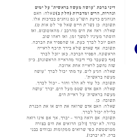
דיני ברכת "עושה מעשה בראשית" על ימים
ונהרות, הרים ומדברות (חלק ב)
שאלה: האם
הנוהגים כדעת השו"ע גם נוהגים בברכות אלו.
תשובה: כן (שו"ת חיים שאל סי' לט אות ט).
שאלה: ראה את הים מהרכב / מהאוטובוס, ואז
הוסתר מעיניו למשך זמן, ואז ראהו שוב.
האם יוכל לברך כעת, או שהפסיד את הברכה.
תשובה: אף שאדם שלא בירך תיכף לראייה
הראשונה, הפסיד הברכה, כאן יוכל לברך
[אף כשעבר כדי דיבור מהראייה הראשונה], כיון
שזה נחשב לראייה אחת ארוכה.
שאלה: הגיע לים, עד מתי יכול לברך "עושה
מעשה בראשית".
תשובה: כל עוד לא הלך וחזר – יכול לברך.
שאלה: האם אדם שטס מעל הים, יברך 'עושה
מעשה בראשית' על ראיית הים.
תשובה: כן.
שאלה: האם אדם שרואה את הים או את הכנרת
בלילה יכול לברך.
תשובה: אם רואה ברור – יברך, אך אם אינו רואה
ברור, לא יברך [ולכן הרואים את הים בצורה
מטושטשת כפי שרואים ממקומות גבוהים בבני
ברק, לא יברכו].