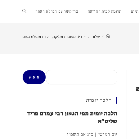
Toggle
יים
תרומה לבית ההוראה
צור קשר עם הנהלת האתר
website
>
שלוחות
>
דיני מעוברת ומניקה, יולדת ומפלת בצום
search
חיפוש
חיפוש
הלכה יומית
הלכה יומית מפי הגאון רבי עמרם פריד
שליט"א
יום חמישי | כ"ג אב תשפ"ו