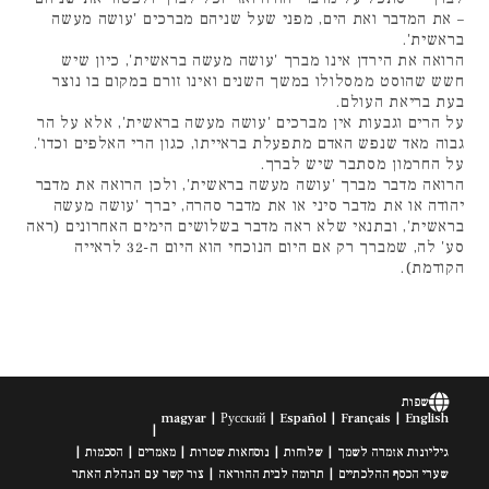
– את המדבר ואת הים, מפני שעל שניהם מברכים 'עושה מעשה
בראשית'.
הרואה את הירדן אינו מברך 'עושה מעשה בראשית', כיון שיש
חשש שהוסט ממסלולו במשך השנים ואינו זורם במקום בו נוצר
בעת בריאת העולם.
על הרים וגבעות אין מברכים 'עושה מעשה בראשית', אלא על הר
גבוה מאד שנפש האדם מתפעלת בראייתו, כגון הרי האלפים וכדו'.
על החרמון מסתבר שיש לברך.
הרואה מדבר מברך 'עושה מעשה בראשית', ולכן הרואה את מדבר
יהודה או את מדבר סיני או את מדבר סהרה, יברך 'עושה מעשה
בראשית', ובתנאי שלא ראה מדבר בשלושים הימים האחרונים (ראה
סע' לה, שמברך רק אם היום הנוכחי הוא היום ה-32 לראייה
הקודמת).
שפות
magyar
Русский
Español
Français
English
גיליונות אזמרה לשמך
שלוחות
נוסחאות שטרות
מאמרים
הסכמות
שערי הכסף ההלכתיים
תרומה לבית ההוראה
צור קשר עם הנהלת האתר