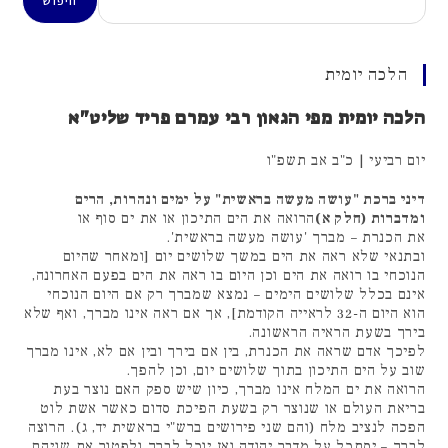
חיפוש
הלכה יומית
הלכה יומית מפי הגאון רבי עמרם פריד שליט"א
יום רביעי | כ"ב אב תשפ"ו
דיני ברכת "עושה מעשה בראשית" על ימים ונהרות, הרים
ומדברות (חלק א)
הרואה את הים התיכון או את ים סוף או
את הכנרת – מברך 'עושה מעשה בראשית'.
ובתנאי שלא ראה את הים במשך שלושים יום [ומאחר שהיום
הנוכחי בו רואה את הים וכן היום בו ראה את הים בפעם האחרונה,
אינם בכלל שלושים הימים – נמצא שמברך רק אם היום הנוכחי
הוא היום ה-32 לראייה הקודמת], אך אם ראה אינו מברך, ואף שלא
בירך בשעת הראיה הראשונה.
לפיכך אדם שראה את הכנרת, בין אם בירך ובין אם לא, אינו מברך
שוב על הים התיכון בתוך שלושים יום, וכן להפך.
הרואה את ים המלח אינו מברך, כיון שיש ספק האם נוצר בעת
בריאת העולם או שנוצר רק בשעת הפיכת סדום כאשר אשת לוט
הפכה לנציב מלח (והם שני פירושים ברש"י בראשית יד, ג). הרוצה
לברך – יסתכל על מדבר יהודה ואז יוכל לברך ולפטור את שניהם