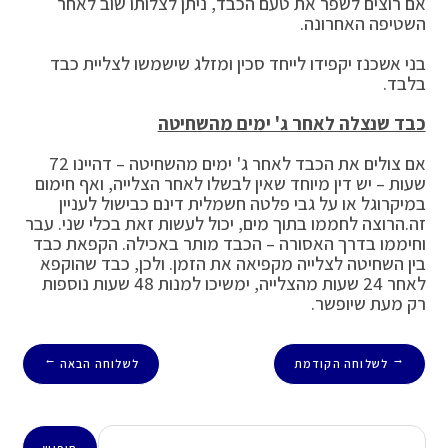
אם רוצים לשפר את טעם הכבד, ניתן לצלותו שוב לאחר
השטיפה האחרונה.
בני אשכנז יקפידו לייחד סכין ומזלג שישמשו לצליית כבד
בלבד.
כבד שנצלה לאחר ג' ימים מהשחיטה
אם צולים את הכבד לאחר ג' ימים מהשחיטה – דהיינו 72
שעות – יש דין מיוחד שאין לבשלו לאחר הצלייה, ואף חימום
במיקרוגל או על גבי פלטה חשמלית דינם כבישול לעניין
זה.הרוצה לחממו בתוך מים, יכול לעשות זאת בכלי שני. עבר
וחיממו בדרך האסורה – הכבד מותר באכילה. הקפאת כבד
בין השחיטה לצלייה מקפיאה את הזמן. ולכן, כבד שהוקפא
לאחר 24 שעות מהצלייה, ימשיכו למנות 48 שעות נוספות
רק מעת שיופשר.
לשלוחה הקודמת
לשלוחה הבאה
→
←
חיפוש