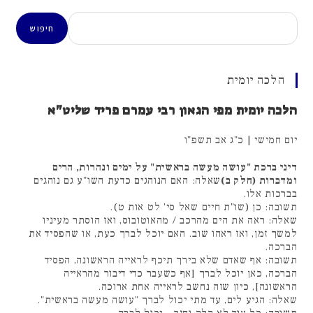
חיפוש
חיפוש
הלכה יומית
הלכה יומית מפי הגאון רבי עמרם פריד שליט"א
יום חמישי | כ"ג אב תשפ"ו
דיני ברכת "עושה מעשה בראשית" על ימים ונהרות, הרים
ומדברות (חלק ב)
שאלה: האם הנוהגים כדעת השו"ע גם נוהגים
בברכות אלו.
תשובה: כן (שו"ת חיים שאל סי' לט אות ט).
שאלה: ראה את הים מהרכב / מהאוטובוס, ואז הוסתר מעיניו
למשך זמן, ואז ראהו שוב. האם יוכל לברך כעת, או שהפסיד את
הברכה.
תשובה: אף שאדם שלא בירך תיכף לראייה הראשונה, הפסיד
הברכה, כאן יוכל לברך [אף כשעבר כדי דיבור מהראייה
הראשונה], כיון שזה נחשב לראייה אחת ארוכה.
שאלה: הגיע לים, עד מתי יכול לברך "עושה מעשה בראשית".