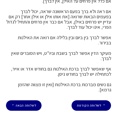
אם כלל אין פרחים על האילן, אין לברך].
אם ראה ולא ברך בפעם הראשונה שראה, יכול לברך
בפעמים הבאות שרואה [את אותו אילן או אילן אחר] רק אם
עדיין יש פרחים באילן, אבל אם כבר אין פרחים והתחיל לגדול
הפרי, אינו יכול עוד לברך.
אפשר לברך בין ביום ובין בלילה אם רואה את האילנות
בבירור.
מעיקר הדין אפשר לברך בשבת וביו"ט, ויש הסוברים שאין
לברך.
אף שאפשר לברך ברכת האילנות גם בחודש אדר או אייר,
לכתחילה יש לברך בחודש ניסן.
גם נשים מברכות ברכת האילנות [ואין זו מצווה שהזמן
גרמא].
לשלוחה הקודמת
לשלוחה הבאה
→
←