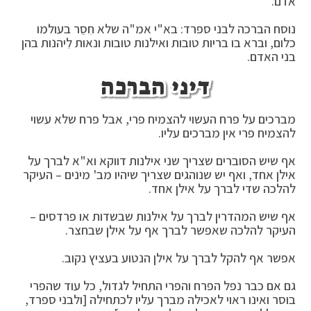
אדם.
נוסח הברכה לבני ספרד: בא"י אמ"ה שלא חִסֵר בעולמו
כלום, וברא בו בריות טובות ואילנות טובות ונאות לִיהנות בהן
בני האדם.
דיני הברכה
מברכים על פרח העשוי להצמיח פרי, אבל פרח שלא עשוי
להצמיח פרי אין מברכים עליו.
אף שיש הסוברים שצריך שני אילנות דווקא וא"א לברך על
אילן אחד, ואף יש שנוהגים שצריך שיהיו מב' מינים – העיקר
להלכה שדי לברך על אילן אחד.
אף שיש המהדרין לברך על אילנות שבשדות או פרדסים –
העיקר להלכה שאפשר לברך אף על אילן שבחצר.
אפשר אף להקל לברך על אילן הנטוע בעציץ נקוב.
גם אם כבר נפל הפרח והפרי התחיל לגדול, כל עוד שהפרי
בוסר ואינו ראוי לאכילה מברך עליו לכתחילה [ולבני ספרד,