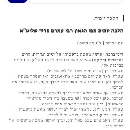
הלכה יומית
הלכה יומית מפי הגאון רבי עמרם פריד שליט"א
יום חמישי | כ"ג אב תשפ"ו
דיני ברכת "עושה מעשה בראשית" על ימים ונהרות, הרים
ומדברות (חלק ב)
שאלה: האם הנוהגים כדעת השו"ע גם נוהגים
בברכות אלו.
תשובה: כן (שו"ת חיים שאל סי' לט אות ט).
שאלה: ראה את הים מהרכב / מהאוטובוס, ואז הוסתר מעיניו
למשך זמן, ואז ראהו שוב. האם יוכל לברך כעת, או שהפסיד את
הברכה.
תשובה: אף שאדם שלא בירך תיכף לראייה הראשונה, הפסיד
הברכה, כאן יוכל לברך [אף כשעבר כדי דיבור מהראייה
הראשונה], כיון שזה נחשב לראייה אחת ארוכה.
שאלה: הגיע לים, עד מתי יכול לברך "עושה מעשה בראשית".
תשובה: כל עוד לא הלך וחזר – יכול לברך.
שאלה: האם אדם שטס מעל הים, יברך 'עושה מעשה בראשית' על
ראיית הים.