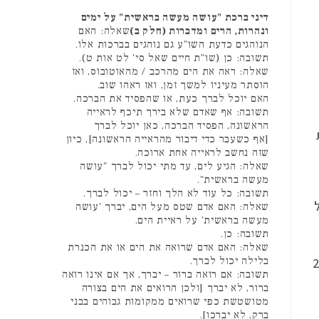
דיני ברכת "עושה מעשה בראשית" על ימים
ונהרות, הרים ומדברות (חלק ב)
שאלה: האם
הנוהגים כדעת השו"ע גם נוהגים בברכות אלו.
תשובה: כן (שו"ת חיים שאל סי' לט אות ט).
שאלה: ראה את הים מהרכב / מהאוטובוס, ואז
הוסתר מעיניו למשך זמן, ואז ראהו שוב.
האם יוכל לברך כעת, או שהפסיד את הברכה.
תשובה: אף שאדם שלא בירך תיכף לראייה
הראשונה, הפסיד הברכה, כאן יוכל לברך
[אף כשעבר כדי דיבור מהראייה הראשונה], כיון
שזה נחשב לראייה אחת ארוכה.
שאלה: הגיע לים, עד מתי יכול לברך "עושה
מעשה בראשית".
תשובה: כל עוד לא הלך וחזר – יכול לברך.
שאלה: האם אדם שטס מעל הים, יברך 'עושה
מעשה בראשית' על ראיית הים.
תשובה: כן.
שאלה: האם אדם שרואה את הים או את הכנרת
-ה בערב בין השעות 21:30
בלילה יכול לברך.
תשובה: אם רואה ברור – יברך, אך אם אינו רואה
ברור, לא יברך [ולכן הרואים את הים בצורה
מטושטשת כפי שרואים ממקומות גבוהים בבני
ברק, לא יברכו].