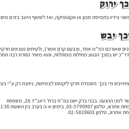
ך ירוק
 צידיו בתמיסת סבון או אקונומיקה, ואז לשטוף היטב בזרם מים
ך יבש
טנים שאורכם כמ"מ אחד, וצבעם קרם אפור), ולעיתים מוצאים חרקי
רקים בצבע חום כהה שאורכם 3 מ"מ, ובדר"כ יש בסכך הנגוע מחילות מפותלות, והוא משיר נסורת רבה תחת
יתייבש ודי בכך. השמדת חרקי ליקטוס לצמיתות, ניתנת רק ע"י בעל
כמו כן, ישנם גמחי"ם של חומר ריסוס איכותי, יש ליצור קשר לפני ההגעה. בבני ברק ישנו גמ"ח ברח' ראב"ד 26, משפחת
לוצקר. טלפון 03-5700422. כמו כן ברח' רשב"ם 8, משפחת אתרוג, טלפון 03-5790907, בימים א