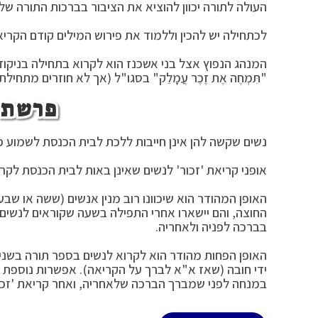
העולה לתורה יכוון להוציא את הציבור בברכות התורה של
לכתחילה יש להכין וללמוד את פירוש המילים קודם הקריאה
המנהג הנפוץ אצל בני אשכנז הוא לקרוא בתחילה בניקוד "תִ
"תִּמְחֶה אֶת זֶכֶר עֲמָלֵק" בסגו"ל (אך לא חוזרים מתחיל
פרשת ז
נשים שקשה להן אינן חייבות ללכת לבית הכנסת לשמוע פר
אופני קריאת 'זכור' לנשים שאינן באות לבית הכנסת לקר
האופן המהודר הוא שיכוונו רוב מנין אנשים (ששה או שב
החוצה, והם יישארו אחרי התפילה בשעה שקוראים לנשים (ו
בברכה לפניה ולאחריה.
האופן הפחות מהודר הוא לקרוא לנשים בספר תורה בשני 
ידי חובה (שאז א"א לברך על הקריאה). אפשרות נוספת ל
במנחה לפני שמברך הברכה שלאחריה, ואחר קריאת 'זכור'