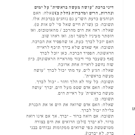
דיני ברכת "עושה מעשה בראשית" על ימים
ונהרות, הרים ומדברות (חלק ב)
שאלה: האם
הנוהגים כדעת השו"ע גם נוהגים בברכות אלו.
תשובה: כן (שו"ת חיים שאל סי' לט אות ט).
שאלה: ראה את הים מהרכב / מהאוטובוס, ואז
הוסתר מעיניו למשך זמן, ואז ראהו שוב.
האם יוכל לברך כעת, או שהפסיד את הברכה.
תשובה: אף שאדם שלא בירך תיכף לראייה
הראשונה, הפסיד הברכה, כאן יוכל לברך
[אף כשעבר כדי דיבור מהראייה הראשונה], כיון
שזה נחשב לראייה אחת ארוכה.
שאלה: הגיע לים, עד מתי יכול לברך "עושה
מעשה בראשית".
תשובה: כל עוד לא הלך וחזר – יכול לברך.
שאלה: האם אדם שטס מעל הים, יברך 'עושה
מעשה בראשית' על ראיית הים.
תשובה: כן.
שאלה: האם אדם שרואה את הים או את הכנרת
ו
בלילה יכול לברך.
תשובה: אם רואה ברור – יברך, אך אם אינו רואה
ברור, לא יברך [ולכן הרואים את הים בצורה
מטושטשת כפי שרואים ממקומות גבוהים בבני
ברק, לא יברכו].