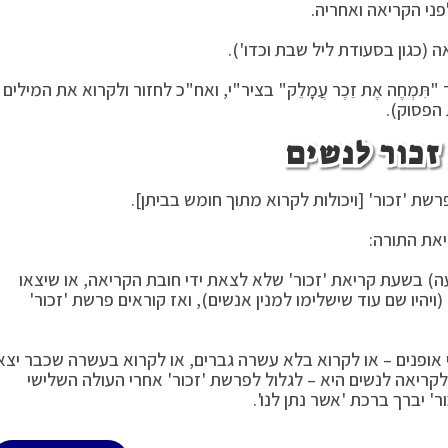
פני הקריאה ואחריה.
 (כגון בסעודת ליל שבת וכדו').
ּמְחֶה אֶת זֵכֶר עֲמָלֵק" בציר"י, ואח"כ לחזור ולקרוא את המילים
ת הפסוק).
כור לנשים
שת 'זכור' [ויכולות לקרוא מתוך חומש בביתן].
יאת התורה:
עה) בשעת קריאת 'זכור' שלא לצאת ידי חובת הקריאה, או שיצאו
יהיו שם עוד שישלימו למנין אנשים), ואז קוראים פרשת 'זכור'
אופנים – או לקרוא בלא עשרה גברים, או לקרוא בעשרה שכבר יצא
קריאה לנשים היא – לגלול לפרשת 'זכור' אחרי העולה השלישי
 יברך ברכת 'אשר נתן לנו'.