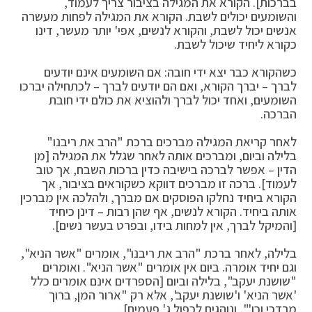
בברכות]. הקורא את המגילה בציבור צריך לעמוד,
והשומעים יכולים לשבת. הקורא את המגילה לפחות מעשרה
אנשים יכול לשבת, והקורא לנשים, אפי' יותר מעשר, דינו
כקורא ליחיד שיכול לשבת.
כשהקורא כבר יצא ידי חובה: אם השומעים אינם יודעים
לברך – יברך הקורא, ואם הם יודעים לברך – לכתחילה יברכו
השומעים, ואחד יכול לברך ולהוציא את כולם ידי חובת
הברכה.
לאחר קריאת המגילה מברכים ברכת "הרב את ריבנו"
בלילה וביום, ומברכים אותה לאחר שגלל את המגילה [מן
הדין – אפשר לברכה בישיבה כדין ברכות השבח, אך טוב
לעמוד]. ברכה זו מברכים דווקא כשקוראים בציבור, אך
הקורא ביחיד נחלקו הפוסקים אם מברך, ולהלכה אין מברכין
אותה ביחיד. הקורא לנשים, אף שהן רבות – דינן כיחיד
[והמיקל לברך, אין למחות בידו, ובפרט בעשר נשים].
בלילה, לאחר ברכת "הרב את ריבנו", אומרים "אשר הניא",
וגם יחיד אומרה. ביום אין אומרים "אשר הניא". ואומרים
"שושנת יעקב", בלילה וביום [הספרדים אינם אומרים כלל
'אשר הניא' ו'שושנת יעקב', אלא רק "ארור המן, ברוך
מרדכי וכו'", ונוהגים לכפול ג' פעמים].