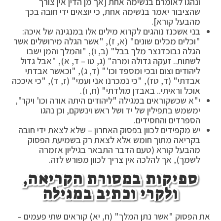
ונהגו לאומרם בנשימה אחת [אך מן הדין אין צורך
שהציבור יאמר בנשימה אחת, כי יוצאים ידי חובה בכך
מהבעל קורא].
בני אשכנז נוהגים לקרוא מילים אלו במנגינה של איכה:
"וכלים מכלים שונים" (א, ז), "אשר הגלה מירושלים אשר
הגלה נבוכדנצר מלך בבל" (ב, ו), "והמלך והמן ישבו
לשתות.. זעקה גדולה ומרה" (ג, טו – ד, א), "אבל גדול
ליהודים וצום ובכי ומספד וכו'" (ד, ג), "וכאשר אבדתי
אבדתי" (ד, טז), "כי נמכרנו אני ועמי" (ז, ד), "כי איככה
אוכל וראיתי.. באבדן מולדתי" (ח, ו).
י"א שכשקוראים במגילה "ליהודים היתה אורה וכו' ויקר",
ימשמש בתפילין של יד ושל ראש וינשקם, וכן נהגו
הספרדים והחסידים.
יש מקפידים לכוון בפסוק האחרון – שלא לצאת ידי חובה
בקריאה מתוך חומש אלא לצאת רק בשמיעת הפסוק
מהבעל קורא (טעם הדבר התבאר בגיליון אזמרה
לשמך), אך להלכה אין צריך לכוון מפורש לזה.
ספיקות במסורת הקריאה,
ולקרי וכתיב במגילה
את הפסוק "אשר נתן המלך" (ח, יא) קוראים שתי פעמים –