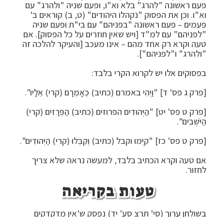
פעם ראשונה "להרג" בלא וא"ו, ופעם שניה "ולהרג" עם
וא"ו. וכן את הפסוק "נקהלו היהודים" (ט, ב) קוראים ב'
פעמים – פעם ראשונה "בפניהם" עם בי"ת ופעם שניה
"לפניהם" עם למ"ד [ויש שאין חוזרים על כל הפסוק]. אם
טעה וקרא רק אחד מהם – אינו מעכב [והעיקר להלכה זה
"ולהרג" ו"לפניהם"].
בפסוקים אלו יש לקרוא הקרי בלבד:
[פרק ג פס' ד] "וַיְהִי באמרם (כתיב) כְּאָמְרָם (קרי) אֵלָיו".
[פרק ט פס' יט] "הַיְּהוּדִים הפרוזים (כתיב) הַפְּרָזִים (קרי)
הַיֹּשְׁבִים".
[פרק ט פס' כז] "קִיְּמוּ וקבל (כתיב) וְקִבְּלוּ (קרי) הַיְּהוּדִים".
אם טעה וקרא הכתיב בלבד, למעשה נראה שלא צריך
לחזור.
טעות בקריאה
בשולחן ערוך (סי' תרצ סע' יד) נפסק ש'אין מדקדקים