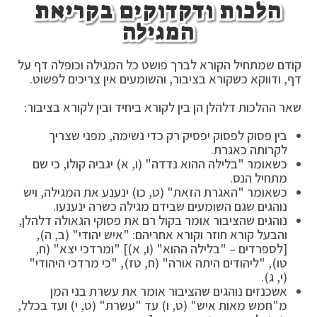
הלכות ודקדוקים בקריאת
המגילה
קודם שמתחיל הקורא לברך פושט כל המגילה וכופלה דף על
דף, ודווקא כשקורא בציבור, והשומעים אין צריכים לפשוט.
שאר ההלכות דלהלן הן בין לקורא ביחיד ובין לקורא בציבור:
בין פסוק לפסוק יפסיק רק כדי נשימה, מפני שצריך
לקרותה כאגרת.
כשאומר "בלילה ההוא נדדה" (ו, א) יגביה קולו, כי שם
מתחיל הנס.
כשאומר "האגרת הזאת" (ט, כו) ינענע את המגילה, ויש
נוהגים שגם השומעים שבידם מגילה כשרה ינענעו.
נוהגים שהציבור אומר בקול רם את פסוקי הגאולה דלהלן,
והבעל קורא חוזר וקורא אחריהם: "איש יהודי" (ב, ה),
[לספרדים – "בלילה ההוא" (ו, א)] "ומרדכי יצא" (ח,
טו), "ליהודים היתה אורה" (ח, טז), "כי מרדכי היהודי"
(י, ג).
אשכנזים נוהגים שהציבור אומר את עשרת בני המן
מ"חמש מאות איש" (ט, ו) עד "עשרת" (ט, י) ועד בכלל,