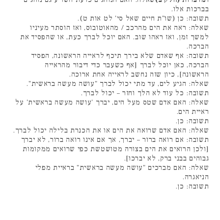
בברכות אלו.
תשובה: כן (שו"ת חיים שאל סי' לט אות ט).
שאלה: ראה את הים מהרכב / מהאוטובוס, ואז הוסתר מעיניו
למשך זמן, ואז ראהו שוב. האם יוכל לברך כעת, או שהפסיד את
הברכה.
תשובה: אף שאדם שלא בירך תיכף לראייה הראשונה, הפסיד
הברכה, כאן יוכל לברך [אף כשעבר כדי דיבור מהראייה
הראשונה], כיון שזה נחשב לראייה אחת ארוכה.
שאלה: הגיע לים, עד מתי יכול לברך "עושה מעשה בראשית".
תשובה: כל עוד לא הלך וחזר – יכול לברך.
שאלה: האם אדם שטס מעל הים, יברך 'עושה מעשה בראשית' על
ראיית הים.
תשובה: כן.
שאלה: האם אדם שרואה את הים או את הכנרת בלילה יכול לברך.
תשובה: אם רואה ברור – יברך, אך אם אינו רואה ברור, לא יברך
[ולכן הרואים את הים בצורה מטושטשת כפי שרואים ממקומות
גבוהים בבני ברק, לא יברכו].
שאלה: האם מברכים "עושה מעשה בראשית" בראיית מפלי
הניאגרה.
תשובה: כן.