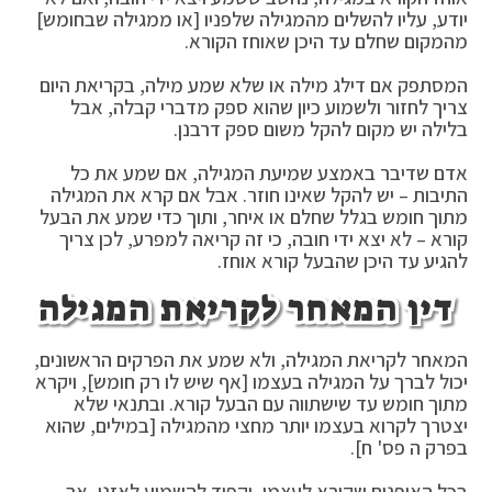
יודע, עליו להשלים מהמגילה שלפניו [או ממגילה שבחומש]
מהמקום שחלם עד היכן שאוחז הקורא.
המסתפק אם דילג מילה או שלא שמע מילה, בקריאת היום
צריך לחזור ולשמוע כיון שהוא ספק מדברי קבלה, אבל
בלילה יש מקום להקל משום ספק דרבנן.
אדם שדיבר באמצע שמיעת המגילה, אם שמע את כל
התיבות – יש להקל שאינו חוזר. אבל אם קרא את המגילה
מתוך חומש בגלל שחלם או איחר, ותוך כדי שמע את הבעל
קורא – לא יצא ידי חובה, כי זה קריאה למפרע, לכן צריך
להגיע עד היכן שהבעל קורא אוחז.
דין המאחר לקריאת המגילה
המאחר לקריאת המגילה, ולא שמע את הפרקים הראשונים,
יכול לברך על המגילה בעצמו [אף שיש לו רק חומש], ויקרא
מתוך חומש עד שישתווה עם הבעל קורא. ובתנאי שלא
יצטרך לקרוא בעצמו יותר מחצי מהמגילה [במילים, שהוא
בפרק ה פס' ח].
בכל האופנים שקורא לעצמו, יקפיד להשמיע לאזנו, אך