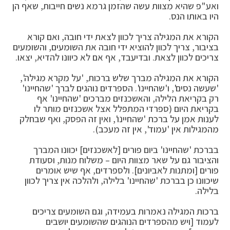
ואע"פ שהיא מצוות עשה שהזמן גרמא נשים חייבות, שאף הן
היו באותו הנס.
הקורא את המגילה צריך לכוון לצאת ידי חובה, ואם קורא
בציבור, צריך לכוון להוציא ידי חובה את השומעים, והשומעים
צריכים לכוון לצאת. ובדיעבד, אף אם לא כיוונו להדיא, יצאו.
הקורא את המגילה מברך שלש ברכות, 'על מקרא מגילה',
'שעשה נסים', ו'שהחיינו'. הספרדים נוהגים לברך 'שהחיינו'
רק בקריאת הלילה, והאשכנזים מברכים 'שהחיינו' אף
בקריאת היום (ספרדי המתפלל אצל אשכנזים מותר לו
לענות אמן על ברכת 'שהחיינו', ואין זה הפסק, ואף שבחלק
מהמגילות אין 'עמוד', אין זה מעכב).
בברכת 'שהחיינו' ביום פורים [לאשכנזים] יכוונו המברך
והציבור גם על שאר מצוות היום – משלוח מנות, וסעודת
פורים [ומתנות לאביונים]. ולספרדים, אף שיש אומרים
שיכוונו כן בברכת 'שהחיינו' בלילה, ולהלכה אין צריך לכוון
בלילה.
ברכות המגילה נאמרות בעמידה, וגם השומעים צריכים
לעמוד [ויש מהספרדים הנוהגים שהשומעים יושבים