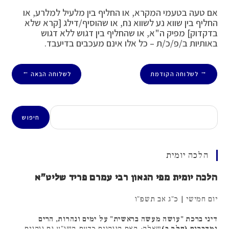
אם טעה בטעמי המקרא, או החליף בין מלעיל למלרע, או
החליף בין שווא נע לשווא נח, או שהוסיף/דילג [קרא שלא
בדקדוק] מפיק ה"א, או שהחליף בין דגוש ללא דגוש
באותיות ב/פ/כ/ת – כל אלו אינם מעכבים בדיעבד.
לשלוחה הקודמת
לשלוחה הבאה
→
←
חיפוש
חיפוש
הלכה יומית
הלכה יומית מפי הגאון רבי עמרם פריד שליט"א
יום חמישי | כ"ג אב תשפ"ו
דיני ברכת "עושה מעשה בראשית" על ימים ונהרות, הרים
ומדברות (חלק ב)
שאלה: האם הנוהגים כדעת השו"ע גם נוהגים