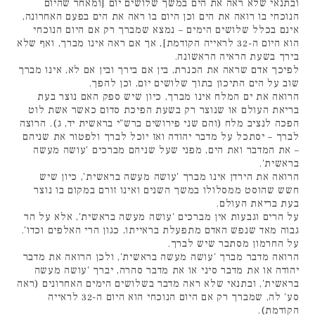
ובתנאי שלא ראה את הים במשך שלושים יום [ומאחר שהיום
הנוכחי בו רואה את הים וכן היום בו ראה את הים בפעם האחרונה,
אינם בכלל שלושים הימים – נמצא שמברך רק אם היום הנוכחי
הוא היום ה-32 לראייה הקודמת], אך אם ראה אינו מברך, ואף שלא
בירך בשעת הראיה הראשונה.
לפיכך אדם שראה את הכנרת, בין אם בירך ובין אם לא, אינו מברך
שוב על הים התיכון בתוך שלושים יום, וכן להפך.
הרואה את ים המלח אינו מברך, כיון שיש ספק האם נוצר בעת
בריאת העולם או שנוצר רק בשעת הפיכת סדום כאשר אשת לוט
הפכה לנציב מלח (והם שני פירושים ברש"י בראשית יד, ג). הרוצה
לברך – יסתכל על מדבר יהודה ואז יוכל לברך ולפטור את שניהם
– את המדבר ואת הים, מפני שעל שניהם מברכים 'עושה מעשה
בראשית'.
הרואה את הירדן אינו מברך 'עושה מעשה בראשית', כיון שיש
חשש שהוסט ממסלולו במשך השנים ואינו זורם במקום בו נוצר
בעת בריאת העולם.
על הרים וגבעות אין מברכים 'עושה מעשה בראשית', אלא על הר
גבוה מאד שנפש האדם מתפעלת בראייתו, כגון הרי האלפים וכדו'.
על החרמון מסתבר שיש לברך.
הרואה מדבר מברך 'עושה מעשה בראשית', ולכן הרואה את מדבר
יהודה או את מדבר סיני או את מדבר סהרה, יברך 'עושה מעשה
בראשית', ובתנאי שלא ראה מדבר בשלושים הימים האחרונים (ראה
סע' לה, שמברך רק אם היום הנוכחי הוא היום ה-32 לראייה
הקודמת).