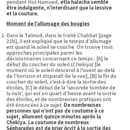
pendant Hol Hamoed,
et
la halacha semble
être indulgente, n'interdisant que la lessive
et la couture.
Moment de l’allumage des bougies
Dans le Talmud, dans le traité Chabbat [page
21b], il est expliqué que le temps d'allumage
est quand le soleil se couche. On trouve trois
approches principales parmi les
décisionnaires concernant ce temps : [A] le
début du coucher du soleil (Chekiya) [le
moment où le soleil descend à l'ouest au-delà
de l'horizon et disparaît de la vue], [B] la fin du
coucher du soleil, c'est-à-dire la sortie des
étoiles, [C] le début de la 'seconde tombée de
la nuit', qui est un quart d'heure avant la sortie
des étoiles, et de nombreuses pratiques ont
été énoncées à ce sujet.
De nombreuses
personnes qui n’ont pas de coutume à ce
sujet, allument quinze minutes après la
Chekiya. La coutume de nombreux
Sépharades est de prier Arvit à la sortie des