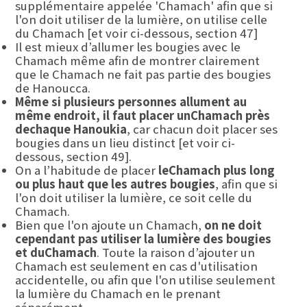
supplémentaire appelée 'Chamach' afin que si
l'on doit utiliser de la lumière, on utilise celle
du Chamach [et voir ci-dessous, section 47]
Il est mieux d’allumer les bougies avec le
Chamach même afin de montrer clairement
que le Chamach ne fait pas partie des bougies
de Hanoucca.
Même si plusieurs personnes allument au
même endroit, il faut placer un
C
hamach près
de
chaque Hanoukia
, car chacun doit placer ses
bougies dans un lieu distinct [et voir ci-
dessous, section 49].
On a l’habitude de placer
le
C
hamach plus long
ou plus haut que les autres bougies
, afin que si
l'on doit utiliser la lumière, ce soit celle du
Chamach.
Bien que l'on ajoute un Chamach,
on ne doit
cependant pas utiliser la lumière des bougies
et du
C
hamach
. Toute la raison d’ajouter un
Chamach est seulement en cas d'utilisation
accidentelle, ou afin que l'on utilise seulement
la lumière du Chamach en le prenant