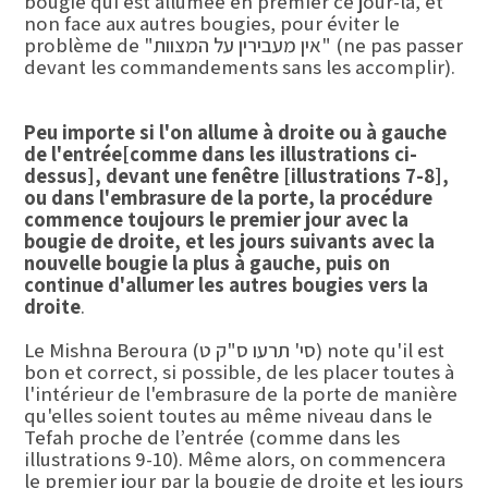
bougie qui est allumée en premier ce jour-là, et
non face aux autres bougies, pour éviter le
problème de "אין מעבירין על המצוות" (ne pas passer
devant les commandements sans les accomplir).
Peu importe si l'on allume à droite ou à gauche
de l'entrée
[comme dans les illustrations ci-
dessus]
, devant une fenêtre
[illustration
s
7-8]
,
ou dans l'embrasure de la porte, la procédure
commence toujours le premier jour avec la
bougie de droite, et les jours suivants avec la
nouvelle bougie la plus à gauche, puis on
continue d'allumer les autres bougies vers la
droite
.
qu'il est
Le Mishna Beroura (סי' תרעו ס"ק ט) note
bon et correct, si possible, de les placer toutes à
l'intérieur de l'embrasure de la porte de manière
qu'elles soient toutes au même niveau dans le
Tefah proche de l’entrée (comme dans les
illustrations 9-10). Même alors, on commencera
le premier jour par la bougie de droite et les jours