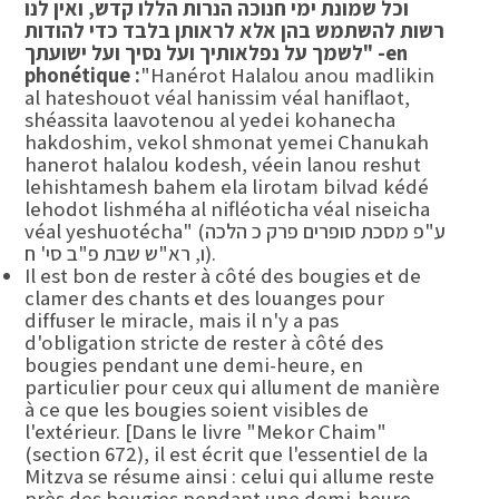
וכל שמונת ימי חנוכה הנרות הללו קדש, ואין לנו
רשות להשתמש בהן אלא לראותן בלבד כדי להודות
en
-
לשמך על נפלאותיך ועל נסיך ועל ישועתך"
phonétique :
"Hanérot Halalou anou madlikin
al hateshouot véal hanissim véal haniflaot,
shéassita laavotenou al yedei kohanecha
hakdoshim, vekol shmonat yemei Chanukah
hanerot halalou kodesh, véein lanou reshut
lehishtamesh bahem ela lirotam bilvad kédé
lehodot lishméha al nifléoticha véal niseicha
véal yeshuotécha" (ע"פ מסכת סופרים פרק כ הלכה
ו, רא"ש שבת פ"ב סי' ח).
Il est bon de rester à côté des bougies et de
clamer des chants et des louanges pour
diffuser le miracle, mais il n'y a pas
d'obligation stricte de rester à côté des
bougies pendant une demi-heure, en
particulier pour ceux qui allument de manière
à ce que les bougies soient visibles de
l'extérieur. [Dans le livre "Mekor Chaim"
(section 672), il est écrit que l'essentiel de la
Mitzva se résume ainsi : celui qui allume reste
près des bougies pendant une demi-heure