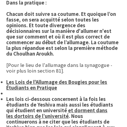
Dans la pratique :
Chacun doit suivre sa coutume. Et quoique l’on
fasse, on sera acquitté selon toutes les
opinions. Et toute divergence des
décisionnaires sur la manière d'allumer n'est
que sur comment et où il est plus correct de
commencer au début de l’allumage. La coutume
la plus répandue est selon la première méthode
du Choulhan Aroukh.
[Pour le lieu de l'allumage dans la synagogue -
voir plus loin section 81].
Les Lois de l'Allumage des Bougies pour les
Étudiants en Pratique
Les lois ci-dessous concernent à la fois les
étudiants de Yeshiva mais aussi les étudiants
qui étudient en université
et dorment dans
les dortoirs de l’université
. Nous
continuerons à ne citer que les étudiants de