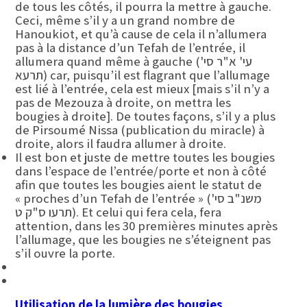
de tous les côtés, il pourra la mettre à gauche.
Ceci, même s’il y a un grand nombre de
Hanoukiot, et qu’à cause de cela il n’allumera
pas à la distance d’un Tefah de l’entrée, il
allumera quand même à gauche (עי' א"ר סי'
תרעא) car, puisqu’il est flagrant que l’allumage
est lié à l’entrée, cela est mieux [mais s’il n’y a
pas de Mezouza à droite, on mettra les
bougies à droite]. De toutes façons, s’il y a plus
de Pirsoumé Nissa (publication du miracle) à
droite, alors il faudra allumer à droite.
Il est bon et juste de mettre toutes les bougies
dans l’espace de l’entrée/porte et non à côté
afin que toutes les bougies aient le statut de
« proches d’un Tefah de l’entrée » (משנ"ב סי'
תרעו ס"ק ט). Et celui qui fera cela, fera
attention, dans les 30 premières minutes après
l’allumage, que les bougies ne s’éteignent pas
s’il ouvre la porte.
Utilisation de la lumière des bougies