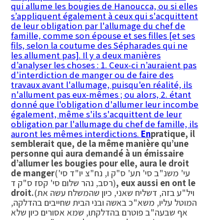
qui allume les bougies de Hanoucca, ou si elles
s’appliquent également à ceux qui s'acquittent
de leur obligation par l'allumage du chef de
famille, comme son épouse et ses filles [et ses
fils, selon la coutume des Sépharades qui ne
les allument pas]. Il y a deux manières
d’analyser les choses : 1. Ceux-ci n’auraient pas
d’interdiction de manger ou de faire des
travaux avant l'allumage, puisqu'en réalité, ils
n'allument pas eux-mêmes ; ou alors, 2. étant
donné que l'obligation d'allumer leur incombe
également, même s'ils s'acquittent de leur
obligation par l'allumage du chef de famille, ils
auront les mêmes interdictions.
En
pratique, il
semblerait que, de la même manière qu’une
personne qui aura demandé à un émissaire
d’allumer les bougies pour elle, aura le droit
(עי' משנ"ב סי' תע' ס"ק ו, נח"צ יו"ד סי'
de manger
, eux aussi en ont le
רסב, נהר שלום סי' קסז ס"ק ד)
(ויל"ע בזה, דשליח שאני, כיון שהמשלח עשה את
droit.
המוטל עליו, משא"כ באשה ובני הבית שחייבים בהדלקה,
אף שבעה"ב פוטרם בהדלקתו, שמא אסורים כיון שלא