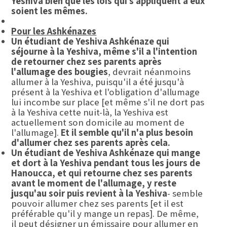
Yeshiva bien que les lois qui s’appliquent à eux
soient les mêmes.
Pour les Ashkénazes
Un étudiant de Yeshiva
Ashkénaze qui
séjourne à la Yeshiva, même s'il a l'intention
de retourner chez ses parents après
l'allumage des bougies
, devrait néanmoins
allumer à la Yeshiva, puisqu'il a été jusqu'à
présent à la Yeshiva et l'obligation d'allumage
lui incombe sur place [et même s'il ne dort pas
à la Yeshiva cette nuit-là, la Yeshiva est
actuellement son domicile au moment de
l'allumage].
Et il semble qu'il n'a plus besoin
d'allumer chez ses parents après cela.
Un étudiant de Yeshiva Ashkénaze qui mange
et dort à la Yeshiva pendant tous les jours de
Hanoucca, et qui retourne chez ses parents
avant le moment de l'allumage, y reste
jusqu'au soir puis revient à la Yeshiva
- semble
pouvoir allumer chez ses parents [et il est
préférable qu'il y mange un repas]. De même,
il peut désigner un émissaire pour allumer en