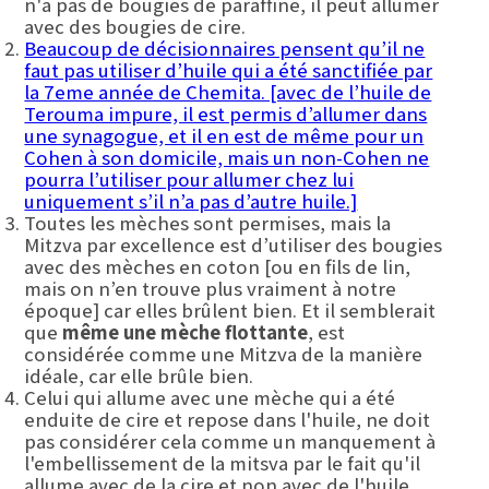
n'a pas de bougies de paraffine, il peut allumer
avec des bougies de cire.
Beaucoup de décisionnaires pensent qu’il ne
faut pas utiliser d’huile qui a été sanctifiée par
la 7eme année de Chemita. [avec de l’huile de
Terouma impure, il est permis d’allumer dans
une synagogue, et il en est de même pour un
Cohen à son domicile, mais un non-Cohen ne
pourra l’utiliser pour allumer chez lui
uniquement s’il n’a pas d’autre huile.]
Toutes les mèches sont permises, mais la
Mitzva par excellence est d’utiliser des bougies
avec des mèches en coton [ou en fils de lin,
mais on n’en trouve plus vraiment à notre
époque] car elles brûlent bien. Et il semblerait
que
même une mèche flottante
, est
considérée comme une Mitzva de la manière
idéale, car elle brûle bien.
Celui qui allume avec une mèche qui a été
enduite de cire et repose dans l'huile, ne doit
pas considérer cela comme un manquement à
l'embellissement de la mitsva par le fait qu'il
allume avec de la cire et non avec de l'huile,