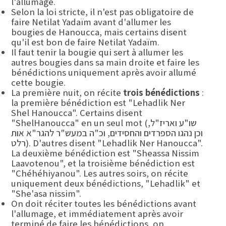
l'allumage.
Selon la loi stricte, il n'est pas obligatoire de
faire Netilat Yadaïm avant d'allumer les
bougies de Hanoucca, mais certains disent
qu'il est bon de faire Netilat Yadaïm.
Il faut tenir la bougie qui sert à allumer les
autres bougies dans sa main droite et faire les
bénédictions uniquement après avoir allumé
cette bougie.
La première nuit, on récite
trois bénédictions
:
la première bénédiction est "Lehadlik Ner
Shel Hanoucca". Certains disent
"ShelHanoucca" en un seul mot (שו"ע ואריז"ל,
וכן נהגו הספרדים והחסידים, וכ"ה במעש"ר להגר"א אות
רלט). D'autres disent "Lehadlik Ner Hanoucca".
La deuxième bénédiction est "Sheassa Nissim
Laavotenou", et la troisième bénédiction est
"Chéhéhiyanou". Les autres soirs, on récite
uniquement deux bénédictions, "Lehadlik" et
"She'asa nissim".
On doit réciter toutes les bénédictions avant
l'allumage, et immédiatement après avoir
terminé de faire les bénédictions, on