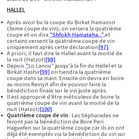
HALLEL
Après avoir bu la coupe du Birkat Hamazon
(3eme coupe de vin), on versera la quatrième
coupe et on dira
"Shfokh Hamateha...",
et
certains versent la quatrième coupe de vin
uniquement après cette déclaration
[97]
.
A priori, il faut dire le Hallel avant la moitié de
la nuit (Hatzot)
[98]
.
Depuis
"
Lo Lanou" jusqu'à la fin du Hallel et la
Birkat Hashir
[99]
on tiendra la quatrième
coupe dans sa main. Ensuite on devra en boire
au moins Reviyit afin de pouvoir faire la
bénédiction finale sur le vin juste après.
Il est approprié d'être méticuleux de boire la
quatrième coupe de vin avant la moitié de la
nuit (Hatzot)
[100]
.
Quatrième coupe de vin
: Les Sépharades ne
feront pas la bénédiction de Bore Peri
Haguefen sur la quatrième coupe car ils en ont
déjà été exemptés via la bénédiction du vin sur