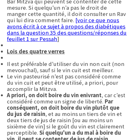
Bar Mitzva qui peuvent se contenter de cette
mesure. Si quelqu'un n’a pas le droit de
manger cette quantité, il doit consulter un Rav
qui lui dira comment faire.
[voir ce que nous
avons écrit à ce sujet à propos des diabétiques
dans la question 35 des questions/réponses du
feuillet 1 sur Pessah
]
Lois des quatre verres
Il est préférable d'utiliser du vin non cuit (non
mevouchal), sauf si le vin cuit est meilleur.
Le vin pasteurisé n'est pas considéré comme
du vin cuit et peut être utilisé, a priori, pour
accomplir la Mitzva.
A priori, on doit boire du vin enivrant
, car c’est
considéré comme un signe de liberté.
Par
conséquent, on doit boire du vin plutôt que
du jus de raisin
, et au moins un tiers de vin et
deux tiers de jus de raisin [ou au moins un
sixième de vin] si le goût du vin est clairement
perceptible.
Si quelqu'un a du mal à boire du
vin, il peut se contenter de jus de raisin.