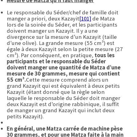
Mesure de Matza qu’il faut manger
Le responsable du Séder/chef de famille doit
manger a priori, deux Kazayit
[101]
de Matza
lors de la soirée du Séder, et les participants
doivent manger un Kazayit. Il y a une
divergence sur la mesure d'un Kazayit (taille
d’une olive). La grande mesure (55 cm³) est
égale à deux Kazayit selon la petite mesure (27
cm³). Par conséquent, en pratique,
tous les
participants et le responsable du Séder
doivent manger une quantité de Matza d’une
mesure de 30 grammes, mesure qui contient
55 cm³.
Cette mesure comprend alors un
grand Kazayit qui est équivalent à deux petits
Kazayit (étant donné que la règle selon
laquelle le responsable du Séder doit manger
deux Kazayit est d'origine rabbinique, il suffit
de manger un grand Kazayit qui inclut deux
petits Kazayit).
En général, une Matza carrée de machine pèse
30 grammes, et pour une Matza faite à la main