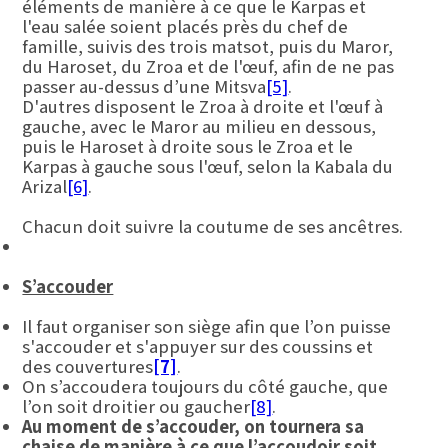
éléments de manière à ce que le Karpas et
l'eau salée soient placés près du chef de
famille, suivis des trois matsot, puis du Maror,
du Haroset, du Zroa et de l'œuf, afin de ne pas
passer au-dessus d’une Mitsva
[5]
.
D'autres disposent le Zroa à droite et l'œuf à
gauche, avec le Maror au milieu en dessous,
puis le Haroset à droite sous le Zroa et le
Karpas à gauche sous l'œuf, selon la Kabala du
Arizal
[6]
.
Chacun doit suivre la coutume de ses ancêtres.
S’accouder
Il faut organiser son siège afin que l’on puisse
s'accouder et s'appuyer sur des coussins et
des couvertures
[7]
.
On s’accoudera toujours du côté gauche, que
l’on soit droitier ou gaucher
[8]
.
Au moment de s’accouder, on tournera sa
chaise de manière à ce que l’accoudoir soit