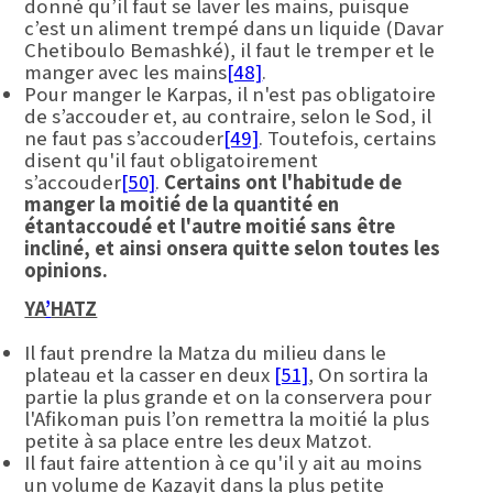
donné qu’il faut se laver les mains, puisque
c’est un aliment trempé dans un liquide (Davar
Chetiboulo Bemashké), il faut le tremper et le
manger avec les mains
[48]
.
Pour manger le Karpas, il n'est pas obligatoire
de s’accouder et, au contraire, selon le Sod, il
ne faut pas s’accouder
[49]
. Toutefois, certains
disent qu'il faut obligatoirement
s’accouder
[50]
.
Certains ont l'habitude de
manger la moitié de la quantité en
étant
accoudé
et l'autre moitié sans être
incliné, et ainsi on
sera quitte selon
toutes les
opinions.
YA
’
HATZ
Il faut prendre la Matza du milieu dans le
plateau et la casser en deux
[51]
, On sortira la
partie la plus grande et on la conservera pour
l'Afikoman puis l’on remettra la moitié la plus
petite à sa place entre les deux Matzot.
Il faut faire attention à ce qu'il y ait au moins
un volume de Kazayit dans la plus petite