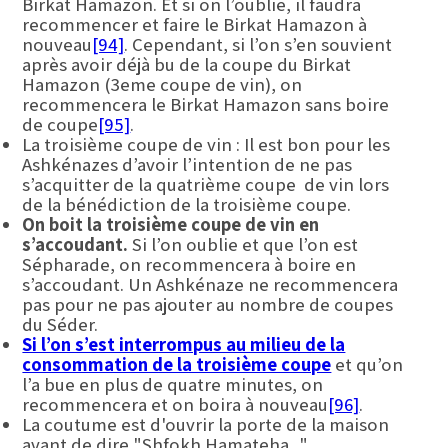
Birkat Hamazon. Et si on l’oublie, il faudra
recommencer et faire le Birkat Hamazon à
nouveau
[94]
. Cependant, si l’on s’en souvient
après avoir déjà bu de la coupe du Birkat
Hamazon (3eme coupe de vin), on
recommencera le Birkat Hamazon sans boire
de coupe
[95]
.
La troisième coupe de vin : Il est bon pour les
Ashkénazes d’avoir l’intention de ne pas
s’acquitter de la quatrième coupe de vin lors
de la bénédiction de la troisième coupe.
On boit la troisième coupe de vin en
s’accoudant.
Si l’on oublie et que l’on est
Sépharade, on recommencera à boire en
s’accoudant. Un Ashkénaze ne recommencera
pas pour ne pas ajouter au nombre de coupes
du Séder.
Si l’on s’est interrompus au milieu de la
consommation de la troisième coupe
et qu’on
l’a bue en plus de quatre minutes, on
recommencera et on boira à nouveau
[96]
.
La coutume est d'ouvrir la porte de la maison
avant de dire "Shfokh Hamateha...".