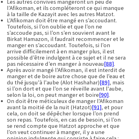
Les autres convives mangeront un peu de
l’Afikoman, et ils compléteront ce qui manque
à la taille de Kazayit avec les autres Matzot.
L'Afikoman doit être mangé en s’accoudant.
Toutefois, si l’on oublie et que l’on ne
s’accoude pas, si l’on s’en souvient avant le
Birkat Hamazon, il faudrait recommencer et le
manger en s’accoudant. Toutefois, si l’on
arrive difficilement à en manger plus, il est
possible d’être indulgent à ce sujet et il ne sera
pas nécessaire d’en manger à nouveau
[88]
.
Après avoir mangé l'Afikoman, il est interdit de
manger et de boire autre chose que de l'eau et
du thé jusqu'à l'aube (Alot Hashahar)
[89]
, mais
si l’on dort et que l’on se réveille avant l'aube,
selon la loi, on peut manger et boire
[90]
.
On doit être méticuleux de manger l'Afikoman
avant la moitié de la nuit (Hatzot)
[91]
, et pour
cela, on doit se dépêcher lorsque l’on prend
son repas. Toutefois, en cas de besoin, si l’on
se rend compte que Hatzot approche et que
l’on veut continuer à manger, il y a une
opinion indulgente qui consiste à faire cela :