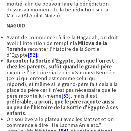
moitié, afin de pouvoir faire la bénédiction
dessus au moment de la bénédiction sur la
Matza (Al Ahilat Matza).
MAGUID
Avant de commencer à lire la Hagadah, on doit
avoir l'intention de remplir la
Mitzva de la
Torah
de raconter l'histoire de la Sortie
d'Égypte
[52]
.
Raconter la Sortie d'Égypte, lorsque l'on est
chez les parents, suffit quand le grand-père
raconte l'histoire via le din « Shomea Keoné »
(celui qui entend est comme celui qui
répond), et même si le grand-père fait cela à la
place du père car il n'est pas nécessaire que le
père raconte lui-même
[53]
, mais
il est
préférable, a priori, que le père raconte aussi
un peu de l'histoire de la Sortie d'Égypte à ses
enfants.
On soulèvera le plateau avec les Matzot et on
commence à dire "Ha Lachma Ania etc."
jusqu'à "Ma Nishtana"
[54]
, et certains disent