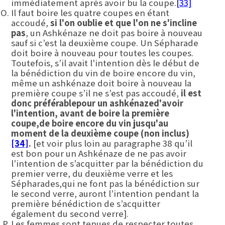
immédiatement après avoir bu la coupe.
[33]
Il faut boire les quatre coupes en étant
accoudé,
si l'on oublie et que l'on ne s'incline
pas
, un Ashkénaze ne doit pas boire à nouveau
sauf si c’est la deuxième coupe. Un Sépharade
doit boire à nouveau pour toutes les coupes.
Toutefois, s’il avait l'intention dès le début de
la bénédiction du vin de boire encore du vin,
même un ashkénaze doit boire à nouveau la
première coupe s’il ne s’est pas accoudé,
il est
donc préférable
pour un ashkénaze
d'avoir
l'intention
,
avant de boire la première
coupe
,
de boire encore du vin jusqu'au
moment de la deuxième coupe
(non inclus)
[34]
.
[et voir plus loin au paragraphe 38 qu’il
est bon pour un Ashkénaze de ne pas avoir
l’intention de s’acquitter par la bénédiction du
premier verre, du deuxième verre et les
Sépharades,qui ne font pas la bénédiction sur
le second verre, auront l’intention pendant la
première bénédiction de s’acquitter
également du second verre].
Les femmes sont tenues de respecter toutes