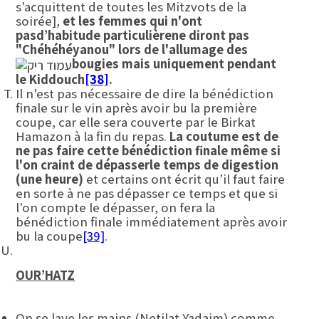
s’acquittent de toutes les Mitzvots de la
soirée],
et les femmes qui n'ont
pas
d’
habitude
particulière
ne diront pas
"Chéhéhéyanou" lors de l'allumage des
bougies mais uniquement pendant
le Kiddouch
[38]
.
Il n'est pas nécessaire de dire la bénédiction
finale sur le vin après avoir bu la première
coupe, car elle sera couverte par le Birkat
Hamazon à la fin du repas.
La coutume est de
ne pas faire cette bénédiction finale même si
l'on craint de dépasser
le temps de digestion
(une heure)
et certains ont écrit qu’il faut faire
en sorte à ne pas dépasser ce temps et que si
l’on compte le dépasser, on fera la
bénédiction finale immédiatement après avoir
bu la coupe
[39]
.
OUR’HATZ
On se lave les mains (Netilat Yadaim) comme