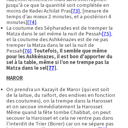
jusqu'à ce que la quantité soit complétée en
moins de Kedei Achilat Pras
[73]
, [mesure de
temps d’au mieux 2 minutes, et a postériori 4
minutes]
[74]
.
La coutume des Sépharades est de tremper la
Matza dans le sel même la nuit de Pessah
[75]
,
et la coutume des Ashkénazes est de ne pas
tremper la Matza dans le sel la nuit de
Pessah
[76]
.
Toutefois, Il semble que même
pour les Ashkénazes, il est bon d'apporter du
sel à la table, même si l’on ne trempe pas la
Matza dans le sel
[77]
.
MAROR
On prendra un Kazayit de Maror (qui est soit
de la laitue, du raifort, des endives en fonction
des coutumes), on la trempe dans la Harosset
et on secoue immédiatement la Harosset.
Même quand la fête tombe Chabbat, on peut
secouer la Harosset et cela ne rentre pas dans
l’interdit de Trier (Borer) car on ne sépare pas