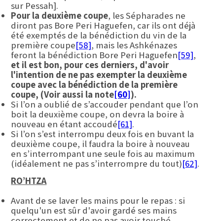
sur Pessah].
Pour la deuxième coupe
, les Sépharades ne
diront pas Bore Peri Haguefen, car ils ont déjà
été exemptés de la bénédiction du vin de la
première coupe
[58]
, mais les Ashkénazes
feront la bénédiction Bore Peri Haguefen
[59]
,
et il est bon, pour ces derniers, d'avoir
l'intention de ne pas exempter la deuxième
coupe avec la bénédiction de la première
coupe, (Voir aussi la note
[60]
).
Si l’on a oublié de s’accouder pendant que l’on
boit la deuxième coupe, on devra la boire à
nouveau en étant accoudé
[61]
.
Si l’on s’est interrompu deux fois en buvant la
deuxième coupe, il faudra la boire à nouveau
en s’interrompant une seule fois au maximum
(idéalement ne pas s’interrompre du tout)
[62]
.
RO’HTZA
Avant de se laver les mains pour le repas : si
quelqu'un est sûr d'avoir gardé ses mains
correctement et de ne pas avoir touché