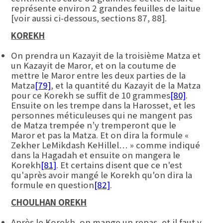
représente environ 2 grandes feuilles de laitue
[voir aussi ci-dessous, sections 87, 88].
KOREKH
On prendra un Kazayit de la troisième Matza et
un Kazayit de Maror, et on la coutume de
mettre le Maror entre les deux parties de la
Matza
[79]
, et la quantité du Kazayit de la Matza
pour ce Korekh se suffit de 10 grammes
[80]
.
Ensuite on les trempe dans la Harosset, et les
personnes méticuleuses qui ne mangent pas
de Matza trempée n’y tremperont que le
Maror et pas la Matza. Et on dira la formule «
Zekher LeMikdash KeHillel… » comme indiqué
dans la Hagadah et ensuite on mangera le
Korekh
[81]
. Et certains disent que ce n'est
qu'après avoir mangé le Korekh qu'on dira la
formule en question
[82]
.
CHOULHAN OREKH
Après le Korekh, on mange un repas, et il faut y