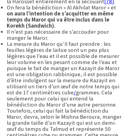
la Harosset entièrement en la secouant
[78]
.
On fera la bénédiction « Al Akhilat Maror » et
on aura l’intention de s’acquitter en même
temps du Maror qui va être inclus dans le
Korekh (Sandwich).
Il n'est pas nécessaire de s’accouder pour
manger le Maror.
La mesure du Maror qu’il faut prendre : les
feuilles légères de laitue sont un peu plus
légères que l’eau et il est possible de mesurer
leur volume en les pesant comme de l’eau et
puisque le fait de manger un Kazayit de Maror
est une obligation rabbinique, il est possible
d'être indulgent sur la mesure du Kazayit en
utilisant un tiers d'un œuf de notre temps qui
est de 17 centimètres cube
/
grammes. Cela
seulement pour celui qui entend la
bénédiction du Maror d'une autre personne.
Toutefois, celui qui fait la bénédiction du
Maror, devra, selon le Mishna Beroura, manger
la grande taille d'un Kazayit qui est un demi-
œuf du temps du Talmud et représente 50
centimètres cube ou grammes. Cette mesure