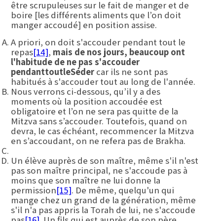
être scrupuleuses sur le fait de manger et de
boire [les différents aliments que l’on doit
manger accoudé] en position assise.
A priori, on doit s'accouder pendant tout le
repas
[14]
,
mais de nos jours, beaucoup ont
l'habitude de ne pas s'accouder
pendant
tout
le
Séder
car ils ne sont pas
habitués à s'accouder tout au long de l'année.
Nous verrons ci-dessous, qu’il y a des
moments où la position accoudée est
obligatoire et l’on ne sera pas quitte de la
Mitzva sans s’accouder. Toutefois, quand on
devra, le cas échéant, recommencer la Mitzva
en s’accoudant, on ne refera pas de Brakha.
Un élève auprès de son maître, même s'il n'est
pas son maître principal, ne s'accoude pas à
moins que son maître ne lui donne la
permission
[15]
. De même, quelqu'un qui
mange chez un grand de la génération, même
s'il n'a pas appris la Torah de lui, ne s'accoude
pas
[16]
. Un fils qui est auprès de son père