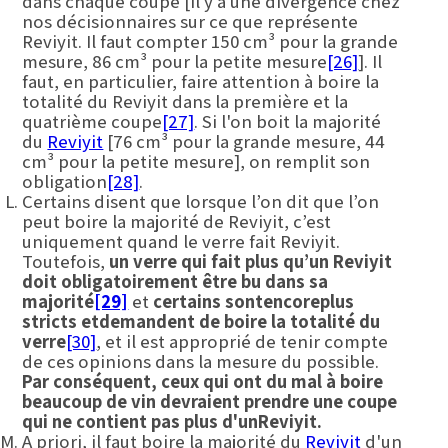
dans chaque coupe [Il y a une divergence chez
nos décisionnaires sur ce que représente
Reviyit. Il faut compter 150 cm³ pour la grande
mesure, 86 cm³ pour la petite mesure
[26]
]. Il
faut, en particulier, faire attention à boire la
totalité du Reviyit dans la première et la
quatrième coupe
[27]
. Si l'on boit la majorité
du
Reviyit
[76 cm³ pour la grande mesure, 44
cm³ pour la petite mesure], on remplit son
obligation
[28]
.
Certains disent que lorsque l’on dit que l’on
peut boire la majorité de Reviyit, c’est
uniquement quand le verre fait Reviyit.
Toutefois,
un verre qui fait plus qu’un Reviyit
doit
obligatoirement
être bu dans sa
majorité
[29]
et
certains sont
encore
plus
stricts et
demandent de boire
la totalité
du
verre
[30]
, et il est approprié de tenir compte
de ces opinions dans la mesure du possible.
Par conséquent,
ceux qui ont du mal à boire
beaucoup de vin devraient prendre une coupe
qui ne contient pas plus d'un
Reviyit
.
A priori, il faut boire la majorité du
Reviyit
d'un