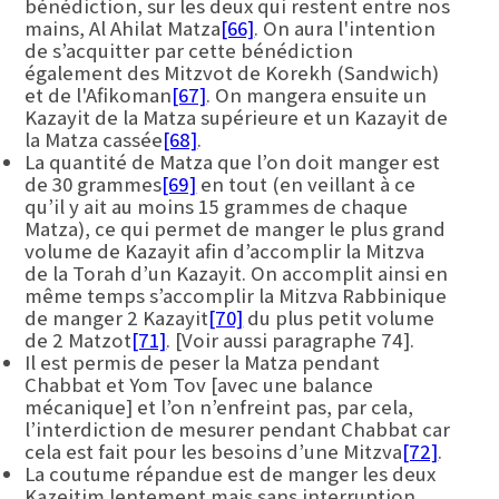
bénédiction, sur les deux qui restent entre nos
mains, Al Ahilat Matza
[66]
. On aura l'intention
de s’acquitter par cette bénédiction
également des Mitzvot de Korekh (Sandwich)
et de l'Afikoman
[67]
. On mangera ensuite un
Kazayit de la Matza supérieure et un Kazayit de
la Matza cassée
[68]
.
La quantité de Matza que l’on doit manger est
de 30 grammes
[69]
en tout (en veillant à ce
qu’il y ait au moins 15 grammes de chaque
Matza), ce qui permet de manger le plus grand
volume de Kazayit afin d’accomplir la Mitzva
de la Torah d’un Kazayit. On accomplit ainsi en
même temps s’accomplir la Mitzva Rabbinique
de manger 2 Kazayit
[70]
du plus petit volume
de 2 Matzot
[71]
. [Voir aussi paragraphe 74].
Il est permis de peser la Matza pendant
Chabbat et Yom Tov [avec une balance
mécanique] et l’on n’enfreint pas, par cela,
l’interdiction de mesurer pendant Chabbat car
cela est fait pour les besoins d’une Mitzva
[72]
.
La coutume répandue est de manger les deux
Kazeitim lentement mais sans interruption