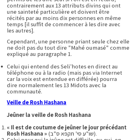
contrairement aux 13 attributs divins qui ont
une sainteté particulière et doivent être
récités par au moins dix personnes en même
temps [il suffit de commencer à les dire avec
les autres].
Cependant, une personne priant seule chez elle
ne doit pas du tout dire "Mahé oumasé" comme
expliqué au paragraphe 1.
Celui qui entend des Seli’hotes en direct au
téléphone ou à la radio (mais pas via Internet
car la voix est entendue en différée) pourra
dire normalement les 13 Midots avec la
communauté.
Veille de Rosh Hashana
Jeûner la veille de Rosh Hashana
« Il est de coutume de jeûner le jour précédant
(שו"ע סי' תקפא ס"ב).
Rosh Hashana »
Celui pour qui le jeûne est difficile, ou qui, en