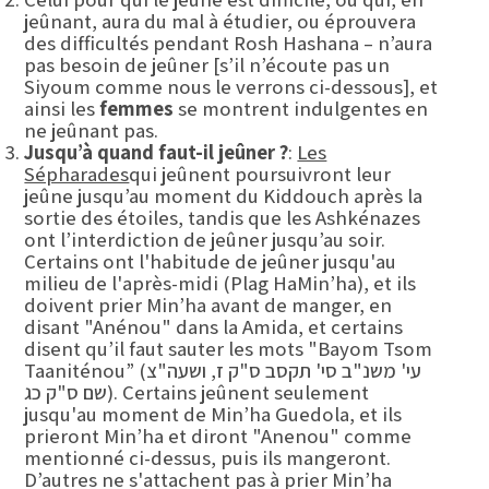
jeûnant, aura du mal à étudier, ou éprouvera
des difficultés pendant Rosh Hashana – n’aura
pas besoin de jeûner [s’il n’écoute pas un
Siyoum comme nous le verrons ci-dessous], et
ainsi les
femmes
se montrent indulgentes en
ne jeûnant pas.
Jusqu’à quand faut-il jeûner ?
:
Les
Sépharades
qui jeûnent poursuivront leur
jeûne jusqu’au moment du Kiddouch après la
sortie des étoiles, tandis que les Ashkénazes
ont l’interdiction de jeûner jusqu’au soir.
Certains ont l'habitude de jeûner jusqu'au
milieu de l'après-midi (Plag HaMin’ha), et ils
doivent prier Min’ha avant de manger, en
disant "Anénou" dans la Amida, et certains
disent qu’il faut sauter les mots "Bayom Tsom
Taaniténou” (עי' משנ"ב סי' תקסב ס"ק ז, ושעה"צ
שם ס"ק כג). Certains jeûnent seulement
jusqu'au moment de Min’ha Guedola, et ils
prieront Min’ha et diront "Anenou" comme
mentionné ci-dessus, puis ils mangeront.
D’autres ne s'attachent pas à prier Min’ha