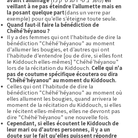
en
(משנ"ב סי' רסג ס"ק כז)
avant l’allumage
veillant à ne pas éteindre l’allumette mais en
la posant quelque part
(dans un verre par
exemple) pour qu’elle s’éteigne toute seule.
Quand faut-il faire la bénédiction de
Chéhé’héyanou ?
Il y a des femmes qui ont l'habitude de dire la
bénédiction "Chéhé’héyanou" au moment
d'allumer les bougies, et d’autres qui ont
l'habitude d'entendre [ou de dire, si elles font
le Kiddouch elles-mêmes] "Chéhé’héyanou"
lors de la récitation du Kiddouch.
Celle qui n'a
pas de coutume spécifique écoutera ou dira
"Chéhé’héyanou" au moment du Kiddouch.
Celles qui ont l'habitude de dire la
bénédiction "Chéhé’héyanou" au moment où
elles allument les bougies, quand arrivera le
moment de la récitation du Kiddouch, si elles
le récitent elles-mêmes, elles ne devront pas
dire "Chéhé’héyanou" une nouvelle fois.
Cependant, si elles écoutent le Kiddouch de
leur mari ou d'autres personnes, il y a un
doute sur le fait qu'elles puissent répondre