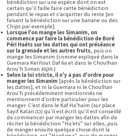
bénédiction sur une espèce dont on est
certain qu’il faille faire cette bénédiction
pendant le repas et s’acquitter du reste [en
faisant la bénédiction sur une banane ou des
Chips par exemple].
Lorsque l'on mange les Simanim, on
commence par faire la bénédiction de Boré
Péri Haéts sur les
dattes qui ont préséance
sur la grenade et les autres fruits,
puis on
mange les Simanim (comme expliqué dans la
Guemara Keritout Daf 6a et dans le Choulhan
Arou’h Siman תקפג.)
Selon la loi stricte, il n'y a pas d'ordre pour
manger les Simanim
[après la bénédiction sur
les dattes], et ni la Guemara ni le Choulhan
Arou’h précédemment mentionnés ne
mentionnent d’ordre particulier pour les
manger. C’est dans le Kaf Ha’haim (sur place
Sayif Katan כה) qu’il est écrit qu'il est conseillé
de commencer par manger les dattes afin de
réciter la bénédiction "Ha’ets" sur elles, puis
de manger ensuite quelque chose dont la
bénédiction est "Haadama", puis de manger