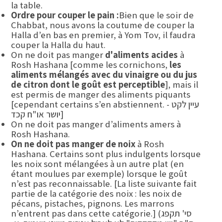
la table.
Ordre pour couper le pain :
Bien que le soir de
Chabbat, nous avons la coutume de couper la
Halla d’en bas en premier, à Yom Tov, il faudra
couper la Halla du haut.
On ne doit pas manger
d'aliments acides
à
Rosh Hashana [comme les cornichons,
les
aliments mélangés avec du vinaigre ou du jus
de citron dont le goût est perceptible
], mais il
est permis de manger des aliments piquants
[cependant certains s’en abstiennent. - עיין לקט
יושר או"ח קכד]
On ne doit pas manger d’aliments amers à
Rosh Hashana.
On ne doit pas manger de noix
à Rosh
Hashana. Certains sont plus indulgents lorsque
les noix sont mélangées à un autre plat (en
étant moulues par exemple) lorsque le goût
n’est pas reconnaissable. [La liste suivante fait
partie de la catégorie des noix : les noix de
pécans, pistaches, pignons. Les marrons
n’entrent pas dans cette catégorie.] (סי' תקפג