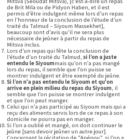
Mitsva (Séoudat Mitsva), [c'est-à-dire un repas
de Brit Mila ou de Pidyon Haben, et il est
permis d'être indulgent même lors d'un repas
en l’honneur de la conclusion de l’étude d’un
traité du Talmud – Siyoum Massekhet],
beaucoup sont d’avis qu'il ne sera plus
nécessaire de jeûner à partir du repas de
Mitsva inclus.
Lors d'un repas qui fête la conclusion de
l’étude d’un traité du Talmud,
si l’on a juste
entendu le Siyoum
mais qu'on n'a pas mangé
lors du repas, il semble que l'on puisse se
montrer indulgent et être exempté du jeûne.
Si l’on n'a pas entendu le Siyoum et qu'on
arrive en plein milieu du repas du Siyoum
, il
semble que l'on puisse se montrer indulgent
et que l’on peut manger.
Celui qui n'a pas participé au Siyoum mais qui a
reçu des aliments servis lors de ce repas à son
domicile ne pourra pas en manger.
Si l’on a oublié et mangé, on doit continuer le
jeûne [sans devoir jeûner un autre jour].
Concernant la récitation de "Anénou", si l’on a