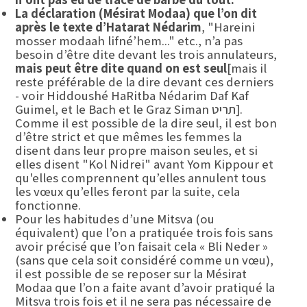
La déclaration (Mésirat Modaa) que l’on dit
après le texte d’Hatarat Nédarim
, "Hareini
mosser modaah lifné’hem..." etc., n’a pas
besoin d’être dite devant les trois annulateurs,
mais peut être dite quand on est seul
[mais il
reste préférable de la dire devant ces derniers
- voir Hiddoushé HaRitba Nédarim Daf Kaf
Guimel, et le Bach et le Graz Siman תריט].
Comme il est possible de la dire seul, il est bon
d’être strict et que mêmes les femmes la
disent dans leur propre maison seules, et si
elles disent "Kol Nidrei" avant Yom Kippour et
qu'elles comprennent qu’elles annulent tous
les vœux qu’elles feront par la suite, cela
fonctionne.
Pour les habitudes d’une Mitsva (ou
équivalent) que l’on a pratiquée trois fois sans
avoir précisé que l’on faisait cela « Bli Neder »
(sans que cela soit considéré comme un vœu),
il est possible de se reposer sur la Mésirat
Modaa que l’on a faite avant d’avoir pratiqué la
Mitsva trois fois et il ne sera pas nécessaire de