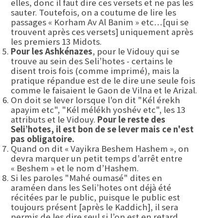
elles, donc il faut dire ces versets et ne pas les
sauter. Toutefois, on a coutume de lire les
passages « Korham Av Al Banim » etc…[qui se
trouvent après ces versets] uniquement après
les premiers 13 Midots.
Pour les Ashkénazes
, pour le Vidouy qui se
trouve au sein des Seli’hotes - certains le
disent trois fois (comme imprimé), mais la
pratique répandue est de le dire une seule fois
comme le faisaient le Gaon de Vilna et le Arizal.
On doit se lever lorsque l'on dit "Kél érekh
apayim etc", "Kél mélékh yoshév etc", les 13
attributs et le Vidouy.
Pour le reste des
Seli’hotes, il est bon de se lever mais ce n'est
pas obligatoire.
Quand on dit « Vayikra Beshem Hashem », on
devra marquer un petit temps d’arrêt entre
« Beshem » et le nom d’Hashem.
Si les paroles "Mahé oumasé" dites en
araméen dans les Seli’hotes ont déjà été
récitées par le public, puisque le public est
toujours présent [après le Kaddich], il sera
permis de les dire seul si l’on est en retard,