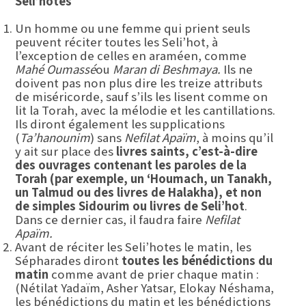
Seli’hotes
Un homme ou une femme qui prient seuls
peuvent réciter toutes les Seli’hot, à
l’exception de celles en araméen, comme
Mahé Oumassé
ou
Maran di Beshmaya
.
Ils ne
doivent pas non plus dire les treize attributs
de miséricorde, sauf s’ils les lisent comme on
lit la Torah, avec la mélodie et les cantillations.
Ils diront également les supplications
(
Ta’hanounim
) sans
Nefilat Apaïm
, à moins qu’il
y ait sur place des
livres saints, c’est-à-dire
des ouvrages contenant les paroles de la
Torah (
par exemple, un ‘
Houmach, un Tanakh,
un Talmud ou des livres de Halakha), et non
de simples Sidourim ou livres de Seli’hot
.
Dans ce dernier cas, il faudra faire
Nefilat
Apaïm
.
Avant de réciter les Seli’hotes le matin, les
Sépharades diront
toutes les bénédictions du
matin
comme avant de prier chaque matin :
(Nétilat Yadaïm, Asher Yatsar, Elokay Néshama,
les bénédictions du matin et les bénédictions