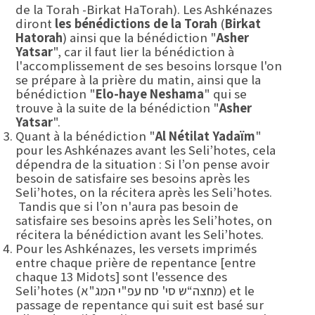
de la Torah -Birkat HaTorah). Les Ashkénazes
diront
les bénédictions de la Torah
(
Birkat
Hatorah
) ainsi que la bénédiction "
Asher
Yatsar
", car il faut lier la bénédiction à
l'accomplissement de ses besoins lorsque l'on
se prépare à la prière du matin, ainsi que la
bénédiction "
Elo-haye Neshama
" qui se
trouve à la suite de la bénédiction "
Asher
Yatsar
".
Quant à la bénédiction "
Al Nétilat Yadaïm
"
pour les Ashkénazes avant les Seli’hotes, cela
dépendra de la situation : Si l’on pense avoir
besoin de satisfaire ses besoins après les
Seli’hotes, on la récitera après les Seli’hotes.
Tandis que si l’on n'aura pas besoin de
satisfaire ses besoins après les Seli’hotes, on
récitera la bénédiction avant les Seli’hotes.
Pour les Ashkénazes, les versets imprimés
entre chaque prière de repentance [entre
chaque 13 Midots] sont l'essence des
Seli’hotes (מחצה“ש סי' סח עפ"י המג"א) et le
passage de repentance qui suit est basé sur