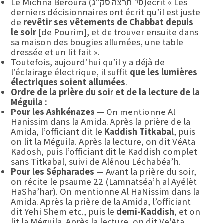
écrit « Les
Le Michna Beroura (סי' תרצה סק"ג)
derniers décisionnaires ont écrit qu’il est juste
de
revêtir ses vêtements de Chabbat depuis
le soir
[de Pourim], et de trouver ensuite dans
sa maison des bougies allumées, une table
dressée et un lit fait ».
Toutefois, aujourd’hui qu’il y a déjà de
l’éclairage électrique, il suffit
que les lumières
électriques soient allumées
.
Ordre de la prière du soir et de la lecture de la
Méguila :
Pour les Ashkénazes
— On mentionne Al
Hanissim dans la Amida. Après la prière de la
Amida, l’officiant dit le
Kaddish Titkabal
, puis
on lit la Méguila. Après la lecture, on dit VéAta
Kadosh, puis l’officiant dit le Kaddish complet
sans Titkabal, suivi de Alénou Léchabéa’h.
Pour les Sépharades
— Avant la prière du soir,
on récite le psaume 22 (Lamnatséa’h al Ayélèt
HaSha’har). On mentionne Al HaNissim dans la
Amida. Après la prière de la Amida, l’officiant
dit Yehi Shem etc., puis le
demi-Kaddish
, et on
lit la Méguila. Après la lecture, on dit Ve'Ata