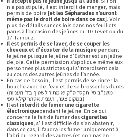
n'accepte pas le jeûne jusqu'à l'aube
. Si l'on
n'a pas stipulé, il est interdit de manger, mais
permis de boire [
et les Sépharades n’auront
même pas le droit de boire dans ce cas]
. Voir
plus de détails sur ces lois dans nos feuillets
parus à l’occasion des jeûnes du 10 Tevet ou du
17 Tamouz.
Il est permis de se laver, de se couper les
cheveux et d'écouter de la musique
pendant
le jeûne puisque le jeûne d'Esther est un jeûne
de joie. Cette permission s’applique même aux
personnes plus strictes qui s’interdisent cela
au cours des autres jeûnes de l’année.
En cas de besoin, il est permis de se rincer la
bouche avec de l'eau et de se brosser les dents
(משנ"ב סי' תקסז ס"ק יא מתיר לשטוף בד' תעניות
במקום צער, ותענית אסתר קילא טפי).
Il est
interdit de fumer une cigarette
électronique
pendant le jeûne. En ce qui
concerne le fait de fumer des
cigarettes
classiques
, s’il est difficile de s’en abstenir,
dans ce cas, il faudra les fumer uniquement à
l’abri du regard des autres (et non pas en