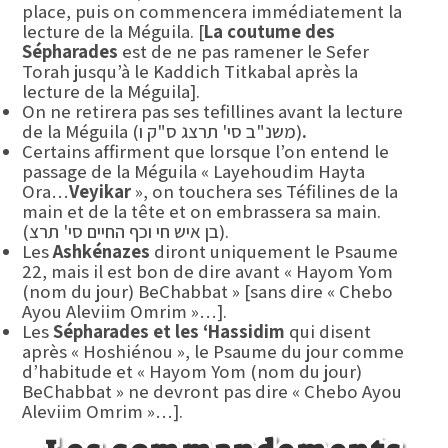
place, puis on commencera immédiatement la
lecture de la Méguila. [
La coutume des
Sépharades
est de ne pas ramener le Sefer
Torah jusqu’à le Kaddich Titkabal après la
lecture de la Méguila].
On ne retirera pas ses tefillines avant la lecture
.
de la Méguila (משנ"ב סי' תרצג ס"ק ו)
Certains affirment que lorsque l’on entend le
passage de la Méguila « Layehoudim Hayta
Ora…
Veyikar
», on touchera ses Téfilines de la
main et de la tête et on embrassera sa main.
(בן איש חי וכף החיים סי' תרצ).
Les
Ashkénazes
diront uniquement le Psaume
22, mais il est bon de dire avant « Hayom Yom
(nom du jour) BeChabbat » [sans dire « Chebo
Ayou Aleviim Omrim »…].
Les
Sépharades et les ‘Hassidim
qui disent
après « Hoshiénou », le Psaume du jour comme
d’habitude et « Hayom Yom (nom du jour)
BeChabbat » ne devront pas dire « Chebo Ayou
Aleviim Omrim »…].