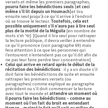
versets et même les premiers paragraphes,
pourra faire les bénédictions seuls [et ceci
même s’il lit depuis un Houmach]
et lira
ensuite seul jusqu’à ce qu’il arrive à l’endroit
où se trouve le lecteur.
Toutefois, cela est
possible uniquement s’il n’aura pas à lire seul
plus de la moitié de la Méguila
[en nombre de
mots סי' תרצ]. [Quand il lira seul pour rattraper
la lecture publique, il devra veiller à entendre
ce qu’il prononce (voir paragraphe 69) mais
fera attention à ce que les personnes qui
l’entourent n’entendent pas ce qu’il dit afin de
ne pas leur faire perdre leur concentration]
Celui qui arrive en retard après le début de la
récitation des bénédictions
: il y a un doute s’il
doit faire les bénédictions de suite et ensuite
rattraper les premiers versets (ou
paragraphes) comme expliqué au paragraphe
précédent ou s’il doit commencer la lecture
avec tout le monde et
attendre un moment où
il pourra faire les bénédictions – comme au
moment où l’on fait du bruit en entendant
Haman
– malgré le fait qu’il soit au milieu de