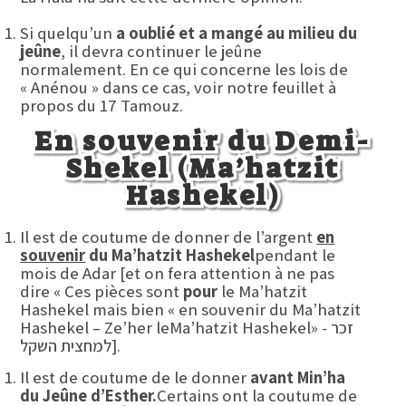
Si quelqu’un
a oublié et a mangé au milieu du
jeûne
, il devra continuer le jeûne
normalement. En ce qui concerne les lois de
« Anénou » dans ce cas, voir notre feuillet à
propos du 17 Tamouz.
En souvenir du Demi-
Shekel (Ma’hatzit
Hashekel)
Il est de coutume de donner de l’argent
en
souvenir
du Ma’hatzit Hashekel
pendant le
mois de Adar [et on fera attention à ne pas
dire « Ces pièces sont
pour
le Ma’hatzit
Hashekel mais bien « en souvenir du Ma’hatzit
Hashekel – Ze’her leMa’hatzit Hashekel» - זכר
למחצית השקל].
Il est de coutume de le donner
avant Min’ha
du Jeûne d’Esther.
Certains ont la coutume de