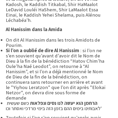
Kadosh, le Kaddish Titkabal, Shir HaMaalot
LeDavid Louléï HaShem, Shir LaMaalot Essa
Eïnaï, le Kaddish Yeheï Shelama, puis Alénou
Léchabéa’h.
Al Hanissim dans la Amida
On dit Al Hanissim dans les trois Amidots de
Pourim.
Si l’on a oublié de dire Al Hanissim
: si l’on ne
s'en souvient qu’avant d'avoir dit le Nom de
Dieu à la fin de la bénédiction “Hatov Chim’ha
Oule’ha Naé Leodot”, on retourne à “Al
Hanissim”, et si l’on a déjà mentionné le Nom
de Dieu de la fin de la bénédiction, on
continuera sans retourner en arrière et avant
le "Yiyhou Leratzon" que l’on dit après "Elokaï
Netzor", on devra dire sous forme de
demande
הרחמן הוא יעשה לנו נסים ונפלאות
כשם שעשית
לאבותינו בימים ההם בזמן הזה בימי מרדכי ואסתר וכו'
Toutefois si l’on s’en souvient qu’après avoir