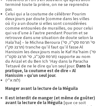
terminé toute la prière, on ne se reprendra
pas.
Celui qui a la coutume de célébrer Pourim
deux jours par doute [comme dans les villes
où il y a un doute si elles sont considérées
comme entourées de murailles, ou pour celui
qui va d’une à l’autre pendant Pourim et se
retrouve dans une situation de doute selon la
Hala’ha] – le Michna Beroura (סי' תרפח סקי"ז, סי'
tranche qu’il faut qu’il fasse Al
תרצג סק"ו)
Hanissim les deux jours mais le Kaf Ha’haim (סי'
תרפח סקכ"ג, סי' תרצג סקט"ז) rapporte au nom
du Arizal et du Ben Ich ‘Hay dans la Paracha
Tetsavé de ne le dire qu’un seul jour.
Dans la
pratique, la coutume est de dire « Al
Hanissim » qu’un seul jour.
(לוח א"י)
Manger avant la lecture de la Méguila
Il est interdit de manger (et même de goûter)
avant la lecture de la Méguila
[que ce soit