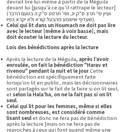
devrait lire lui-même à partir de la Méguila
devant lui [jusqu'à ce qu'il rattrape le lecteur]
(ועיין סי' תרצ ס"ק יג, וסי' תרפט ס"ק ה בטעם הדבר
שעדיף שישמע מהבעל קורא ולא יקרא בפיו).
Celui qui lit dans un Houmach ne doit pas lire
avec le lecteur [même à voix basse], mais
doit écouter la lecture du lecteur.
Lois des bénédictions après la lecture
Après la lecture de la Méguila
, après l’avoir
enroulée, on fait la bénédiction "Harav et
rivenou" pendant la nuit et le jour
.Cette
bénédiction est spécifiquement faite
lorsqu'on lit en public, mais les décisionnaires
sont partagés sur le fait de la faire si on lit seul,
et
selon la Hala’ha, on ne la fait pas si on lit
seul.
Celui qui lit pour les femmes, même si elles
sont nombreuses, est considéré comme
lisant seul
et donc ne fera pas de bénédiction
après la lecture [mais on ne fera pas de
reproches à ceux qui font quand même une