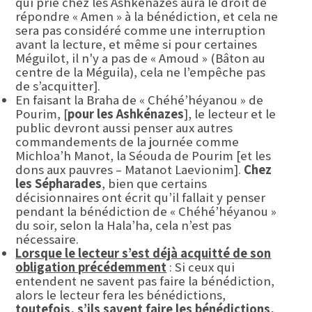
qui prie chez les Ashkénazes aura le droit de
répondre « Amen » à la bénédiction, et cela ne
sera pas considéré comme une interruption
avant la lecture, et même si pour certaines
Méguilot, il n'y a pas de « Amoud » (Bâton au
centre de la Méguila), cela ne l’empêche pas
de s’acquitter].
En faisant la Braha de « Chéhé’héyanou » de
Pourim, [
pour les Ashkénazes
], le lecteur et le
public devront aussi penser aux autres
commandements de la journée comme
Michloa’h Manot, la Séouda de Pourim [et les
dons aux pauvres – Matanot Laevionim].
Chez
les Sépharades
, bien que certains
décisionnaires ont écrit qu’il fallait y penser
pendant la bénédiction de « Chéhé’héyanou »
du soir, selon la Hala’ha, cela n’est pas
nécessaire.
Lorsque le lecteur s’est déjà acquitté de son
obligation précédemment
: Si ceux qui
entendent ne savent pas faire la bénédiction,
alors le lecteur fera les bénédictions,
toutefois, s’ils savent faire les bénédictions,