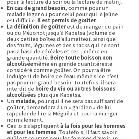
pour la lecture du soir ou la lecture du matin].
En cas de grand besoin,
comme pour un
malade léger ou pour celui pour qui le jeûne
est difficile,
il est permis de goûter.
La définition de goûter
est de manger du pain
ou du Mézonot jusqu’à Kabetsa (volume de
deux petites boîtes d’allumettes), ainsi que
des fruits, légumes et des snacks qui ne sont
pas à base de céréales et ceci, même en
grande quantité.
Boire toute boisson non
alcoolisée
même en grande quantitéreste
considéré comme goûter. On pourra être
indulgent de boire de l’eau même si ce n’est
pas pour un grand besoin. Toutefois, il sera
interdit de
boire du vin ou autres boissons
alcoolisées
plus que Kabetsa.
Un
malade
, pour qui il ne sera pas suffisant de
goûter, demandera à un « gardien » de lui
rappeler de lire la Méguila et pourra manger
normalement.
Ces lois s’appliquent
à la fois pour les hommes
et pour les femmes
. Toutefois, il faut savoir
qu’il est courant pour les femmes d’avoir un