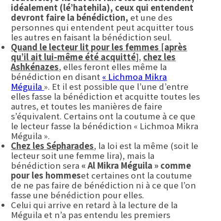
idéalement (lé’hatehila), ceux qui entendent
devront faire la bénédiction,
et une des
personnes qui entendent peut acquitter tous
les autres en faisant la bénédiction seul.
Quand le lecteur lit pour les femmes [après
qu’il ait lui-même été acquitté
],
chez les
Ashkénazes
, elles feront elles même la
bénédiction en disant
«
Lichmoa
Mikra
Méguila
». Et il est possible que l’une d’entre
elles fasse la bénédiction et acquitte toutes les
autres, et toutes les manières de faire
s’équivalent. Certains ont la coutume à ce que
le lecteur fasse la bénédiction « Lichmoa Mikra
Méguila ».
Chez les Sépharades
, la loi est la même (soit le
lecteur soit une femme lira), mais la
bénédiction sera
« Al Mikra Méguila » comme
pour les hommes
et certaines ont la coutume
de ne pas faire de bénédiction ni à ce que l’on
fasse une bénédiction pour elles.
Celui qui arrive en retard à la lecture de la
Méguila et n’a pas entendu les premiers