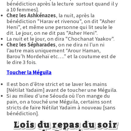
bénédiction après la lecture surtout quand il y
a 10 femmes].
Chez les Ashkénazes
, la nuit, après la
bénédiction "Harav et rivenou", on dit "Asher
Heni", et même une personne qui lit seule le
dit. Le jour, on ne dit pas "Asher Heni".
La nuit et le jour, on dira "Chochanat Yaakov".
Chez les Sépharades
, on ne dira ni l’un ni
l’autre mais uniquement “Arour Haman,
Barou’h Mordehaï etc….” et la coutume est de
le dire 3 fois.
Toucher la Méguila
Il est bon d’être strict et se laver les mains
[Nétilat Yadaïm] avant de toucher une Méguila.
Si au milieu d’une Séouda où l’on mange du
pain, on a touché une Méguila, certains sont
stricts de faire Nétilat Yadaïm à nouveau [sans
bénédiction].
Lois du repas du soir