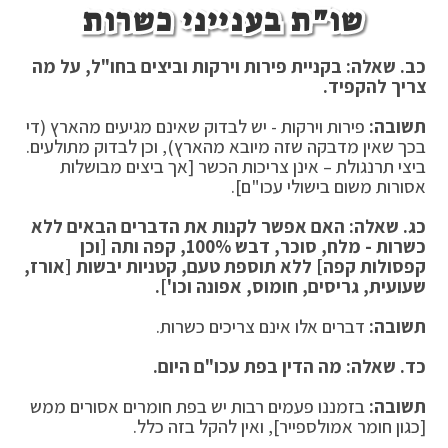
שו"ת בענייני כשרות
כב. שאלה: בקניית פירות וירקות וביצים בחו"ל, על מה
צריך להקפיד
.
תשובה:
פירות וירקות - יש לבדוק שאינם מגיעים מהארץ (די
בכך שאין מדבקה שזה מיובא מהארץ), וכן לבדוק מתולעים.
ביצי תרנגולת – אינן צריכות הכשר [אך ביצים מבושלות
אסורות משום בישולי עכו"ם].
כג. שאלה: האם אפשר לקנות את הדברים הבאים ללא
כשרות - מלח, סוכר, דבש 100%, קפה ותה [וכן
קפסולות קפה] ללא תוספת טעם, קטניות יבשות [אורז,
שעועית, גריסים, חומוס, אפונה וכו']
.
תשובה:
דברים אלו אינם צריכים כשרות.
כד. שאלה: מה הדין בפת עכו"ם היום
.
תשובה:
בזמננו פעמים רבות יש בפת חומרים אסורים ממש
[כגון חומר אמולספייר], ואין להקל בזה כלל.