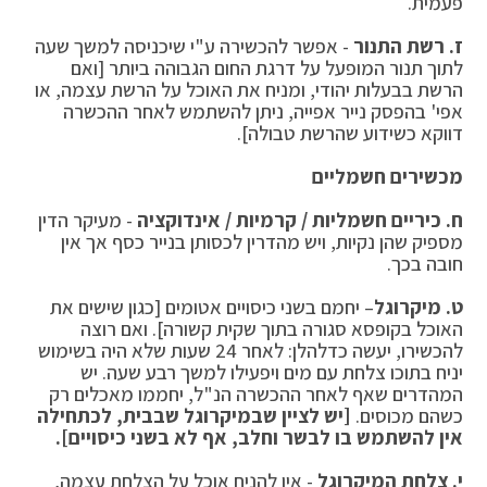
פעמית.
ז. רשת התנור
- אפשר להכשירה ע"י שיכניסה למשך שעה
לתוך תנור המופעל על דרגת החום הגבוהה ביותר [ואם
הרשת בבעלות יהודי, ומניח את האוכל על הרשת עצמה, או
אפי' בהפסק נייר אפייה, ניתן להשתמש לאחר ההכשרה
דווקא כשידוע שהרשת טבולה].
מכשירים חשמליים
ח. כיריים חשמליות / קרמיות / אינדוקציה
- מעיקר הדין
מספיק שהן נקיות, ויש מהדרין לכסותן בנייר כסף אך אין
חובה בכך.
ט. מיקרוגל
– יחמם בשני כיסויים אטומים [כגון שישים את
האוכל בקופסא סגורה בתוך שקית קשורה]. ואם רוצה
להכשירו, יעשה כדלהלן: לאחר 24 שעות שלא היה בשימוש
יניח בתוכו צלחת עם מים ויפעילו למשך רבע שעה. יש
המהדרים שאף לאחר ההכשרה הנ"ל, יחממו מאכלים רק
כשהם מכוסים.
[יש לציין שבמיקרוגל שבבית, לכתחילה
אין להשתמש בו לבשר וחלב, אף לא בשני כיסויים]
.
י. צלחת המיקרוגל
- אין להניח אוכל על הצלחת עצמה,