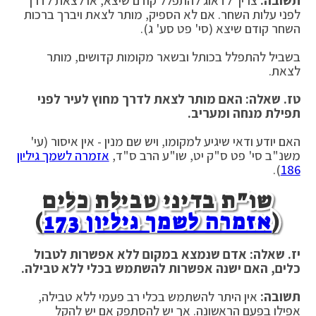
תשובה:
צריך לדאוג להתפלל קודם שיצא, או לצאת לדרך
לפני עלות השחר. אם לא הספיק, מותר לצאת ויברך ברכות
השחר קודם שיצא (סי' פט סע' ג).
בשביל להתפלל בכותל ובשאר מקומות קדושים, מותר
לצאת.
טז. שאלה: האם מותר לצאת לדרך מחוץ לעיר לפני
תפילת מנחה ומעריב
.
האם יודע ודאי שיגיע למקומו, ויש שם מנין - אין איסור (עי'
משנ"ב סי' פט ס"ק יט, שו"ע הרב ס"ד,
אזמרה לשמך גיליון
).
186
שו"ת בדיני טבילת כלים
(
אזמרה לשמך גיליון 173
)
יז. שאלה: אדם שנמצא במקום ללא אפשרות לטבול
כלים, האם ישנה אפשרות להשתמש בכלי ללא טבילה
.
תשובה:
אין היתר להשתמש בכלי רב פעמי ללא טבילה,
אפילו בפעם הראשונה. אך יש להסתפק אם יש להקל