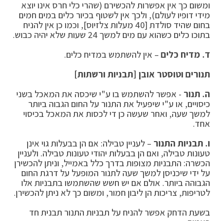
ומשום כך אין אפשרות להכשירם (שהרי כלי חרס אינו יוצא
מידי דופיו לעולם), ולכך אין לשטוף בכיור כלים במים חמים
בחום שהיד סולדת [40 מעלות צלזיוס], וכמו כן אין להניח
בתוכו כלים כשהוא עם מים למשך 24 שעות שלא יהיה כבוש.
ד. מדיח כלים
– אין להשתמש במדיח כלים.
תנורים וטוסטר אובן [תבניות ורשתות]
ה. תנור
- אפשר להשתמש בו ע"י שיכסה את המאכל בשני
כיסויים, או ע"י שיפעיל את התנור על החום הגבוה ביותר
למשך שעה, ואחר שעשה כן די לכסות את המאכל בכיסוי
אחד.
ו. תבניות התנור
– לעניין טבילה: אם הן בבעלות גוי אינן
טעונות טבילה, ואם הן בבעלות יהודי טעונות טבילה. ולעניין
הכשרה: התבניות מצופות בדרך כלל באמייל, וניתן להכשירן
על ידי שיכניסן למשך שעה לתנור המופעל על דרגת החום
הגבוהה ביותר. אולם אם יש חשש שהשתמשו בתבניות אלו
לטריפות, צריכות הן ליבון חמור, ומשום כך לא ניתן להכשירן.
בשעת הדחק אפשר להניח על תבניות התנור תבנית חד