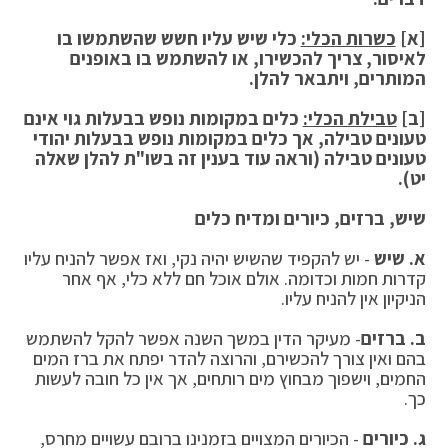
[א]
כשרות הכלי:
כלי שיש עליו חשש שהשתמשו בו
לאיסור, צריך להכשירו, או להשתמש בו באופנים
המותרים, ויתבאר להלן
.
[ב]
טבילת הכלי:
כלים במקומות נופש בבעלות גוי אינם
טעונים טבילה, אך כלים במקומות נופש בבעלות יהודי
טעונים טבילה (וראה עוד בענין זה בשו"ת להלן שאלה
יט)
.
שיש, ברזים, כיורים ומדיח כלים
א. שיש
- יש להקפיד שהשיש יהיה נקי, ואז אפשר להניח עליו
קדרות חמות וכדומה. אולם אוכל חם ללא כלי, אף אחר
הניקיון אין להניח עליו.
ב. ברזים
- מעיקר הדין במשך השנה אפשר להקל להשתמש
בהם ואין צורך להכשירם, והרוצה להדר יפתח את ברז המים
החמים, וישפוך מבחוץ מים רותחים, אך אין כל חובה לעשות
כך.
ג. כיורים
- הכיורים המצויים בזמנינו ברובם עשויים מחרס,