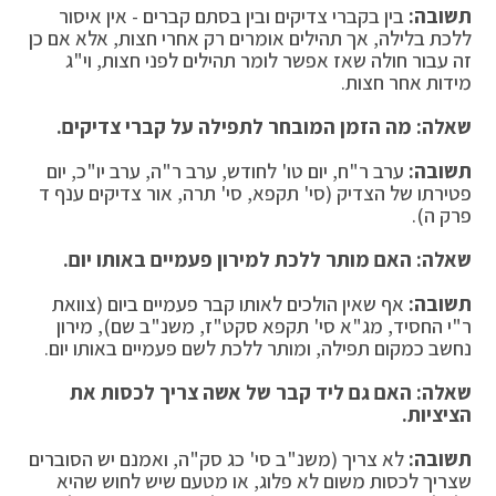
תשובה:
בין בקברי צדיקים ובין בסתם קברים - אין איסור
ללכת בלילה, אך תהילים אומרים רק אחרי חצות, אלא אם כן
זה עבור חולה שאז אפשר לומר תהילים לפני חצות, וי"ג
מידות אחר חצות.
שאלה: מה הזמן המובחר לתפילה על קברי צדיקים
.
תשובה:
ערב ר"ח, יום טו' לחודש, ערב ר"ה, ערב יו"כ, יום
פטירתו של הצדיק (סי' תקפא, סי' תרה, אור צדיקים ענף ד
פרק ה).
שאלה: האם מותר ללכת למירון פעמיים באותו יום
.
תשובה:
אף שאין הולכים לאותו קבר פעמיים ביום (צוואת
ר"י החסיד, מג"א סי' תקפא סקט"ז, משנ"ב שם), מירון
נחשב כמקום תפילה, ומותר ללכת לשם פעמיים באותו יום.
שאלה: האם גם ליד קבר של אשה צריך לכסות את
הציציות
.
תשובה:
לא צריך (משנ"ב סי' כג סק"ה, ואמנם יש הסוברים
שצריך לכסות משום לא פלוג, או מטעם שיש לחוש שהיא