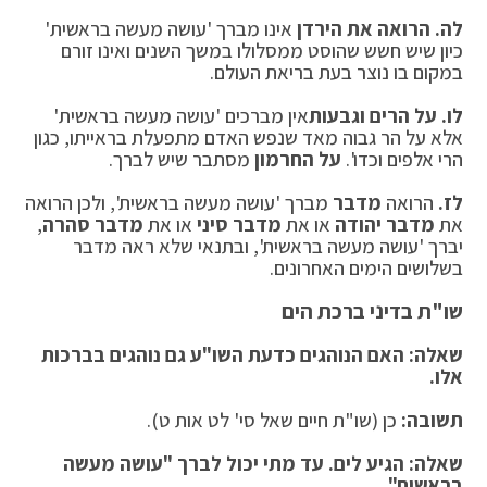
לה. הרואה את הירדן
אינו מברך 'עושה מעשה בראשית'
כיון שיש חשש שהוסט ממסלולו במשך השנים ואינו זורם
במקום בו נוצר בעת בריאת העולם.
לו. על הרים וגבעות
אין מברכים 'עושה מעשה בראשית'
אלא על הר גבוה מאד שנפש האדם מתפעלת בראייתו, כגון
הרי אלפים וכדו'.
על החרמון
מסתבר שיש לברך.
לז.
הרואה
מדבר
מברך 'עושה מעשה בראשית', ולכן הרואה
את
מדבר יהודה
או את
מדבר סיני
או את
מדבר סהרה
,
יברך 'עושה מעשה בראשית', ובתנאי שלא ראה מדבר
בשלושים הימים האחרונים.
שו"ת בדיני ברכת הים
שאלה: האם הנוהגים כדעת השו"ע גם נוהגים בברכות
אלו
.
תשובה:
כן (שו"ת חיים שאל סי' לט אות ט).
שאלה: הגיע לים. עד מתי יכול לברך "עושה מעשה
בראשית
".