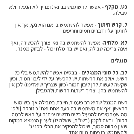
כט. מקלף
- אפשר להשתמש בו, ואינו צריך לא הגעלה ולא
טבילה.
ל. קרש חיתוך
- אפשר להשתמש בו אם הוא נקי, אך אין
לחתוך עליו דברים חמים וחריפים .
לא. מלחיה
- אפשר להשתמש בה ואין צורך להכשירה, ואף
אינה צריכה טבילה, ואם יש בה מלח יכול - לבזוק ממנה.
מנגלים
לב. כל סוגי המנגלים
- בבסיס אפשר להשתמש בלי כל
חשש, אולם את הרשתות יש להכשיר על ידי ליבון חמור, וכיון
שקשה לעשות להן ליבון חמור (כיוון שצריך שיאדימו) לכן אין
להשתמש בהן, וצריך רשתות חדשות ולהטבילן.
רשת המנגל שהיא רב פעמית חייבת בטבילה אף בשימוש
הראשון ואף אם משתמש בה פעם אחת ואח"כ זורקה [ולפי
מה שמחמירים להגעיל כלים חדשים יניחנה על האש לכמה
דקות]. וראה לקמן (בשו"ת, שאלה יז) לעניין הנמצא במקום
שאין מקווה סמוך, שיכול להפקיר את הכלי בפני ג'
ולהשתמש בו פחות מיום אחד.