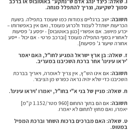
ו. שאלה: כיצד ינהג אדם ש"נתקע" באוטובוס או ברכב
סמוך לשקיעה, וצריך להתפלל מנחה
.
תשובה:
ישב ברגליים צמודות כמו שעומד בתפילה. בשעת
הכריעות ישתדל לעמוד ולכרוע מעומד, ואם אין באפשרותו –
יכרע מיושב. אם אפשרי [כגון באוטובוס] - יפסע ג' פסיעות
לאחוריו בסוף התפילה מעומד [וברכב פרטי - אם יכול - ייסע
אחורה שיעור ג' פסיעות].
ז. שאלה: בן ארץ ישראל המגיע לחו"ל, האם יאמר
'יראו עינינו' אחר ברכת השכיבנו במעריב
.
תשובה:
אם אינו הש"ץ, אין צריך לאומרה, ויאריך בברכת
השכיבנו כדי שלא יהיה נראה כפורש מן הציבור.
ח. שאלה: מניין של בני א"י בחו"ל, יאמרו 'ויראו עינינו
'.
תשובה:
אם הם בתוך התחום [960 מטר/1.152 ק"מ]
יאמרו, ואם מחוץ לתחום לא יאמרו.
ט. שאלה: האם מברכים ברכות השחר וברכת המפיל
במטוס
.