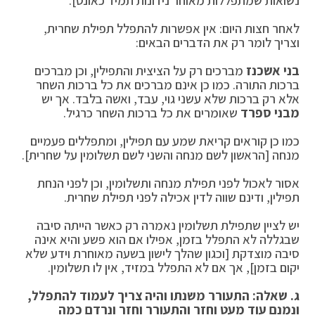
נשואות שמתפללות מאוחר נידונות תמיד כאונס].
לאחר חצות היום: אין אפשרות להתפלל תפילת שחרית,
וצריך לומר רק את הדברים הבאים:
בני אשכנז
מברכים רק על הציצית והתפילין, וכן מברכים
ברכות התורה. כמו כן אינם מברכים את כל ברכות השחר
אלא רק ברכות שלא עשני גוי, עבד, ואשה בלבד. אך יש
מבני ספרד
שאומרים את כל ברכות השחר כרגיל.
כמו כן קוראים קריאת שמע עם תפילין, ומתפללים פעמיים
מנחה [הראשון לשם מנחה והשני לשם תשלומין על שחרית].
אסור לאכול לפני תפילת מנחה ותשלומין, וכן לפני הנחת
תפילין, ודינם שווה לדין אכילה לפני תפילת שחרית.
יש לציין שתפילת תשלומין נאמרה רק כאשר הייתה סיבה
שבגללה לא התפלל בזמן, אפילו אם הוא פשע והיא אינה
סיבה מוצדקת [וכגון שהלך לישון בשעה מאוחרת וידע שלא
יקום בזמן], אך אם לא התפלל במזיד, אין לו תשלומין.
ג. שאלה: התעורר משנתו והיה צריך לעמוד להתפלל,
ונמנם עוד מעט וחזר והתעורר וחזר ונרדם כמה