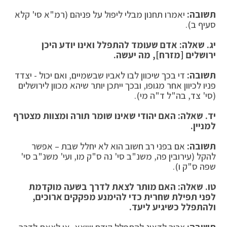
תשובה:
יאמרו תחנון מבלי ליפול על פניהם (רמ"א סי' קלא
סעיף ב).
יג. שאלה: אדם שעומד להתפלל ואינו יודע היכן
ירושלים [מזרח], מה יעשה
.
תשובה:
די בכך שיכוון לבו לאביו שבשמיים, ואם יכול - יצדד
פניו לכיוון אחר מגופו, ובכך ייתכן יותר שיהא מכוון לירושלים
(סי' צד, בה"ל ד"ה מי).
יד. שאלה: האם יהודי שאינו שומר תורה ומצוות מצטרף
למניין
.
תשובה:
אם בפני רב חשוב הוא לא יחלל שבת – אפשר
להקל (עירובין פה, משנ"ב סי' נה ס"ק מו, ועי' משנ"ב סי'
שפה ס"ק ו).
טו. שאלה: האם מותר לצאת לדרך בשעה מוקדמת
לפני תפילת שחרית כדי להימנע מפקקים ארוכים,
ולהתפלל כשיגיע ליעד
.