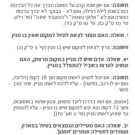
תשובה:
אם ישן שנת קבע על מושבו מברך את כל הברכות
כמו בשנת לילה רגילה, ואם לא – בבוקר לא יברך ברכות
התורה וגם לא "אלוקי נשמה" ו"המעביר שינה" (סי' רלט,
סי' מז ס"ק כח, סי' מו ס"ק כד).
י. שאלה: האם מותר לצאת לטיול למקום שאין בו מנין
.
תשובה:
צריך לצאת למקום שיש בו מנין (סי' צ ס"ק נג).
יא. שאלה: אדם שיש לו מניין במקום מרוחק, האם
מחויב לטרוח בשביל להתפלל במניין
.
תשובה:
אם יכול להגיע לאותו מקום תוך 18 דקות [הליכה,
ואם יש לו רכב, נסיעה] – עליו ללכת לאותו מניין. יותר מכך –
פטור.
[אמנם, אם הוא בדרכו ליעד מסוים, וכגון שהוא באוטובוס,
ותוך 72 דקות הוא יגיע למקום שיש בו מניין – עליו להמתין
עד שיגיע לאותו מניין (סי' צ סע' טז)].
יב. שאלה: האם מטיילים הנמצאים בטיול בפארק
ועומדים לתפילה אומרים 'תחנון
'.