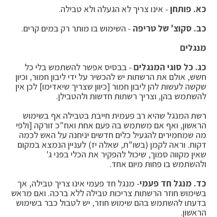
כא. פותחן
- אינו צריך לא הגעלה ולא טבילה.
כב. סקוצ' של טריפה
- השימוש בו מותר רק במים קרים.
מנגלים
כג. כל סוגי המנגלים
- בבסיס אפשר להשתמש בלי כל
חשש, אולם את הרשתות יש להכשיר על ידי ליבון חמור, וכיון
שקשה לעשות להן ליבון חמור [כיוון שצריך שיאדימו] לכן אין
להשתמש בהן, וצריך רשתות חדשות ולהטבילן.
רשת המנגל שהיא רב פעמית חייבת בטבילה אף בשימוש
הראשון, ואף אם משתמש בה פעם אחת ואח"כ זורקה [ולפי
מה שמחמירים להגעיל כלים חדשים יניחנה על האש לכמה
דקות. וראה לקמן (בשו"ת, שאלה יז) לעניין הנמצא במקום
שאין מקווה סמוך, שיכול להפקיר את הכלי בפני ג'
ולהשתמש בו פחות מיום אחד.
כד. מנגל חד פעמי
- מנגל חד פעמי אינו צריך טבילה, אך
בשימוש חוזר הרשתות צריכות טבילה ללא ברכה. ואם מראש
בדעתו להשתמש בהם שימוש חוזר, יש לטבול כבר בשימוש
הראשון.