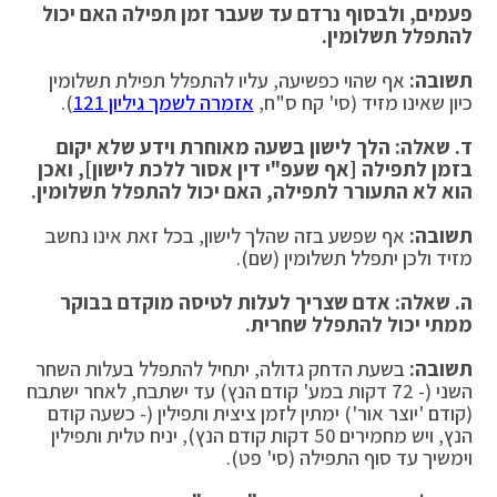
פעמים, ולבסוף נרדם עד שעבר זמן תפילה האם יכול
להתפלל תשלומין
.
תשובה:
אף שהוי כפשיעה, עליו להתפלל תפילת תשלומין
כיון שאינו מזיד (סי' קח ס"ח,
אזמרה לשמך גיליון 121
).
ד. שאלה: הלך לישון בשעה מאוחרת וידע שלא יקום
בזמן לתפילה [אף שעפ"י דין אסור ללכת לישון], ואכן
הוא לא התעורר לתפילה, האם יכול להתפלל תשלומין
.
תשובה:
אף שפשע בזה שהלך לישון, בכל זאת אינו נחשב
מזיד ולכן יתפלל תשלומין (שם).
ה. שאלה: אדם שצריך לעלות לטיסה מוקדם בבוקר
ממתי יכול להתפלל שחרית
.
תשובה:
בשעת הדחק גדולה, יתחיל להתפלל בעלות השחר
השני (- 72 דקות במע' קודם הנץ) עד ישתבח, לאחר ישתבח
(קודם 'יוצר אור') ימתין לזמן ציצית ותפילין (- כשעה קודם
הנץ, ויש מחמירים 50 דקות קודם הנץ), יניח טלית ותפילין
וימשיך עד סוף התפילה (סי' פט).