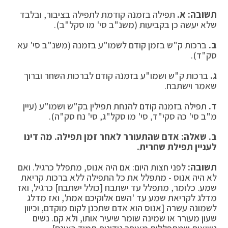
תשובה:
א.
תפילה בזמנה קודמת לתפילה בציבור, ובלבד
שלא יעשה כן בקביעות (משנ"ב סי' מו סקל"ב).
ב.
ברכות ק"ש בזמן קודם לשמו"ע בזמנה (משנ"ב סי' עא
סק"ד).
ג.
ברכות ק"ש ושמו"ע בזמנה קודם לברכות השחר וברוך
שאמר וישתבח.
ד.
תפילה בזמנה קודם להנחת תפילין בק"ש ושמו"ע (עיין
מ"ב סי' כה סקי"ד, סי' מו סקל"ג, סי' נח סק"ה).
ב. שאלה: אדם שהתעורר לאחר זמן תפילה. מה דינו
לעניין תפילת שחרית
.
תשובה:
לפני חצות היום: אם היה אנוס, מתפלל כרגיל. ואם
לא היה אנוס - מתפלל את כל התפילה ללא ברכות קריאת
שמע. כלומר, מתפלל עד ישתבח [כולל ישתבח] כרגיל, ואז
מדלג לקריאת שמע עד 'השם אלוקיכם אמת', ואז מדלג
לשמונה עשרה [אנוס הוא אדם שתכנן לקום מוקדם, וכיוון
שעון מעורר או שמינה שומר שיעיר אותו, ולא קם. נשים