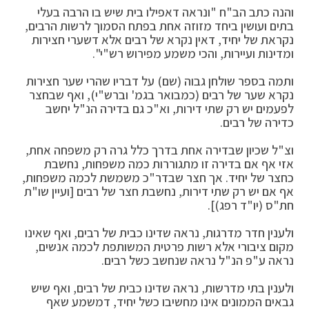
והנה כתב הב"ח "ונראה דאפילו בית שיש בו הרבה בעלי
בתים ועושין ביחד מזוזה אחת בפתח הסמוך לרשות הרבים,
נקראת של יחיד, דאין נקרא של רבים אלא דשערי חצירות
ומדינות ועיירות, והכי משמע מפירוש רש"י".
ותמה בספר שולחן גבוה (שם) על דבריו שהרי שער חצירות
נקרא שער של רבים (כמבואר בגמ' וברש"י), ואף שבחצר
לפעמים יש רק שתי דירות, וא"כ גם בדירה הנ"ל יחשב
כדירה של רבים.
וצ"ל שכיון שבדירה אחת בדרך כלל גרה רק משפחה אחת,
אזי אף אם בדירה זו מתגוררות כמה משפחות, נחשבת
כחצר של יחיד. אך חצר שבדר"כ משמשת לכמה משפחות,
אף אם יש רק שתי דירות, נחשבת חצר של רבים [ועיין שו"ת
חת"ס (יו"ד רפג)].
ולענין חדר מדרגות, נראה שדינו כבית של רבים, ואף שאינו
מקום ציבורי אלא רשות פרטית המשותפת לכמה אנשים,
נראה ע"פ הנ"ל נראה שנחשב כשל רבים.
ולענין בתי מדרשות, נראה שדינו כבית של רבים, ואף שיש
גבאים הממונים אינו מחשיבו כשל יחיד, דמשמע שאף