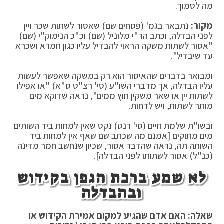
מה לסמוך.
מקור:
נתבאר בגמ' (פסחים שם) שאסור לשתות שכר ויין
לפני הבדלה, וכתב הר"י מלוניל (שם) וכ"כ הנימוק"י (שם)
"אסור לשתות משקה הראוי להבדיל עליו כגון חמרא ושכרא
עד שיבדיל".
ומבואר בדברים שהאיסור הוא רק במשקה שאפשר לעשות
עליו הבדלה, אך מדברי השו"ע (סי' רצ"ט ס"א) "או אפילו
לשתות יין או שאר משקין חוץ ממים", נראה שדוקא מים
מותר לשתות, ויש לדחות.
ובשו"ת שלמת חיים (סי' רנט) נקט שאין למחות ביד השותים
מים מתוקים [אמנם מה שכתב שם שאף אין למחות ביד
השותה תה, נראה שהדבר אסור, שכיון שנחשב חמר מדינה
(כנ"ל) אסור לשתותו לפני הבדלה].
לא שמע ברכת הגפן בקידוש
ובהבדלה
שאלה: האם אדם שהגיע למקום אמירת הקידוש או