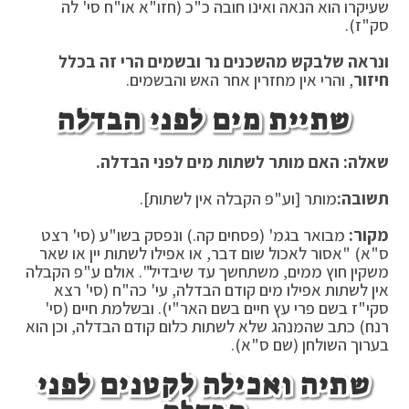
שעיקרו הוא הנאה ואינו חובה כ"כ (חזו"א או"ח סי' לה
סק"ז).
ונראה שלבקש מהשכנים נר ובשמים הרי זה בכלל
חיזור
, והרי אין מחזרין אחר האש והבשמים.
שתיית מים לפני הבדלה
שאלה: האם מותר לשתות מים לפני הבדלה.
תשובה:
מותר [וע"פ הקבלה אין לשתות].
מקור:
מבואר בגמ' (פסחים קה.) ונפסק בשו"ע (סי' רצט
ס"א) "אסור לאכול שום דבר, או אפילו לשתות יין או שאר
משקין חוץ ממים, משתחשך עד שיבדיל". אולם ע"פ הקבלה
אין לשתות אפילו מים קודם הבדלה, עי' כה"ח (סי' רצא
סקי"ז בשם פרי עץ חיים בשם האר"י). ובשלמת חיים (סי'
רנח) כתב שהמנהג שלא לשתות כלום קודם הבדלה, וכן הוא
בערוך השולחן (שם ס"א).
שתיה ואכילה לקטנים לפני