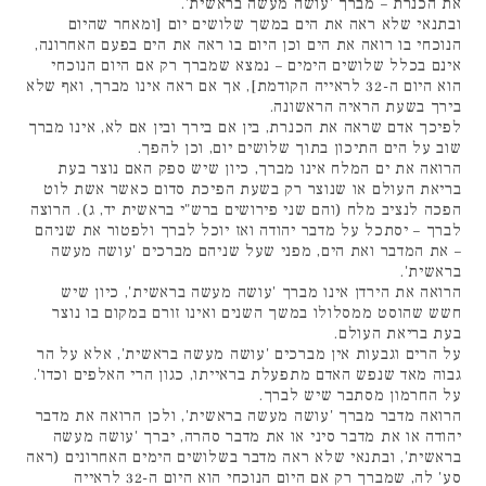
את הכנרת – מברך 'עושה מעשה בראשית'.
ובתנאי שלא ראה את הים במשך שלושים יום [ומאחר שהיום
הנוכחי בו רואה את הים וכן היום בו ראה את הים בפעם האחרונה,
אינם בכלל שלושים הימים – נמצא שמברך רק אם היום הנוכחי
הוא היום ה-32 לראייה הקודמת], אך אם ראה אינו מברך, ואף שלא
בירך בשעת הראיה הראשונה.
לפיכך אדם שראה את הכנרת, בין אם בירך ובין אם לא, אינו מברך
שוב על הים התיכון בתוך שלושים יום, וכן להפך.
הרואה את ים המלח אינו מברך, כיון שיש ספק האם נוצר בעת
בריאת העולם או שנוצר רק בשעת הפיכת סדום כאשר אשת לוט
הפכה לנציב מלח (והם שני פירושים ברש"י בראשית יד, ג). הרוצה
לברך – יסתכל על מדבר יהודה ואז יוכל לברך ולפטור את שניהם
– את המדבר ואת הים, מפני שעל שניהם מברכים 'עושה מעשה
בראשית'.
הרואה את הירדן אינו מברך 'עושה מעשה בראשית', כיון שיש
חשש שהוסט ממסלולו במשך השנים ואינו זורם במקום בו נוצר
בעת בריאת העולם.
על הרים וגבעות אין מברכים 'עושה מעשה בראשית', אלא על הר
גבוה מאד שנפש האדם מתפעלת בראייתו, כגון הרי האלפים וכדו'.
על החרמון מסתבר שיש לברך.
הרואה מדבר מברך 'עושה מעשה בראשית', ולכן הרואה את מדבר
יהודה או את מדבר סיני או את מדבר סהרה, יברך 'עושה מעשה
בראשית', ובתנאי שלא ראה מדבר בשלושים הימים האחרונים (ראה
סע' לה, שמברך רק אם היום הנוכחי הוא היום ה-32 לראייה