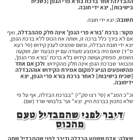
ההבדלה
לאחר ברכת בורא פרי הגפן [כשכיח
בישיבות], יצא ידי חובה.
תשובה:
יצא ידי חובה.
מקור: ברכת 'בורא פרי הגפן' אינה חלק מההבדלה
, ואף
אם לא בירך כלל ברכה זו, ושתה את הכוס ללא ברכת הגפן,
יצא ידי חובת הבדלה, וכשם שמצינו לענין קידוש (סי' רעא
ס"ד) שאם היה באמצע סעודה עם יין מבעוד יום, ושקעה
השמש, מפסיק ועושה קידוש בלא ברכת 'בורא פרי הגפן',
ומבואר שברכת הגפן אינה חלק מהקידוש.
ולכן אם אחד
מהשומעים הגיע למקום אמירת הקידוש או
ההבדלה
[שכיח בישיבות] לאחר ברכת בורא פרי הגפן, יצא
ידי
חובה.
וכ"כ המג"א (סי' רצו סק"י) "בברכת הבדלה, אף על פי
שלא נתכוין בברכת היין, יצא" ועי' בלבושי שרד (שם).
דיבר לפני שהמבדיל טעם
מהכוס
שאלה: אדם ששמע הבדלה ודיבר לפני שהמבדיל שתה