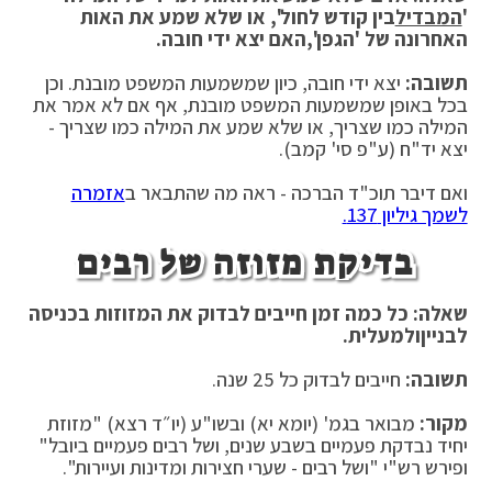
'
המבדיל
בין קודש לחול', או שלא שמע את האות
האחרונה של 'הגפן',
האם יצא ידי חובה.
תשובה:
יצא ידי חובה, כיון שמשמעות המשפט מובנת. וכן
בכל באופן שמשמעות המשפט מובנת, אף אם לא אמר את
המילה כמו שצריך, או שלא שמע את המילה כמו שצריך -
יצא יד"ח (ע"פ סי' קמב).
ואם דיבר תוכ"ד הברכה - ראה מה שהתבאר ב
אזמרה
לשמך גיליון 137.
בדיקת מזוזה של רבים
שאלה: כל כמה זמן חייבים לבדוק את המזוזות בכניסה
לבניין
ולמעלית.
תשובה:
חייבים לבדוק כל 25 שנה.
מקור:
מבואר בגמ' (יומא יא) ובשו"ע (יו״ד רצא) "מזוזת
יחיד נבדקת פעמיים בשבע שנים, ושל רבים פעמיים ביובל"
ופירש רש"י "ושל רבים - שערי חצירות ומדינות ועיירות".