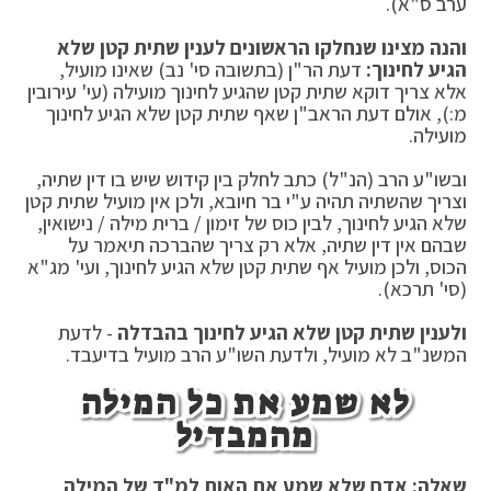
ערב ס"א).
והנה מצינו שנחלקו הראשונים לענין שתית קטן שלא
הגיע לחינוך:
דעת הר"ן (בתשובה סי' נב) שאינו מועיל,
אלא צריך דוקא שתית קטן שהגיע לחינוך מועילה (עי' עירובין
מ:), אולם דעת הראב"ן שאף שתית קטן שלא הגיע לחינוך
מועילה.
ובשו"ע הרב (הנ"ל) כתב לחלק בין קידוש שיש בו דין שתיה,
וצריך שהשתיה תהיה ע"י בר חיובא, ולכן אין מועיל שתית קטן
שלא הגיע לחינוך, לבין כוס של זימון / ברית מילה / נישואין,
שבהם אין דין שתיה, אלא רק צריך שהברכה תיאמר על
הכוס, ולכן מועיל אף שתית קטן שלא הגיע לחינוך, ועי' מג"א
(סי' תרכא).
ולענין שתית קטן שלא הגיע לחינוך בהבדלה
- לדעת
המשנ"ב לא מועיל, ולדעת השו"ע הרב מועיל בדיעבד.
לא שמע את כל המילה
מהמבדיל
שאלה: אדם שלא שמע את האות למ"ד של המילה