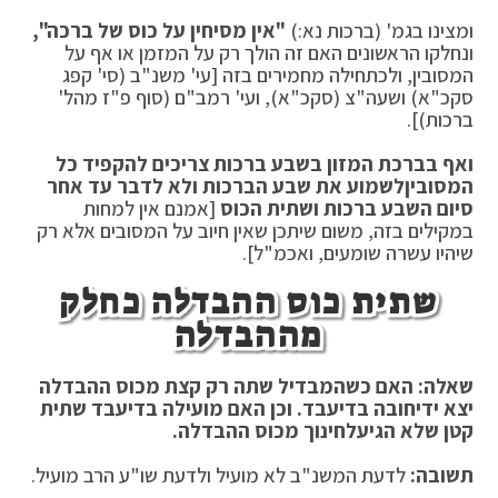
ומצינו בגמ' (ברכות נא:)
"אין מסיחין על כוס של ברכה",
ונחלקו הראשונים האם זה הולך רק על המזמן או אף על
המסובין, ולכתחילה מחמירים בזה [עי' משנ"ב (סי' קפג
סקכ"א) ושעה"צ (סקכ"א), ועי' רמב"ם (סוף פ"ז מהל'
ברכות)].
ואף בברכת המזון בשבע ברכות צריכים להקפיד כל
המסובין
לשמוע את שבע הברכות ולא לדבר עד אחר
סיום השבע ברכות ושתית הכוס
[אמנם אין למחות
במקילים בזה, משום שיתכן שאין חיוב על המסובים אלא רק
שיהיו עשרה שומעים, ואכמ"ל].
שתית כוס ההבדלה כחלק
מההבדלה
שאלה: האם כשהמבדיל שתה רק קצת מכוס ההבדלה
יצא ידי
חובה בדיעבד. וכן האם מועילה בדיעבד שתית
קטן שלא הגיע
לחינוך מכוס ההבדלה.
תשובה:
לדעת המשנ"ב לא מועיל ולדעת שו"ע הרב מועיל.