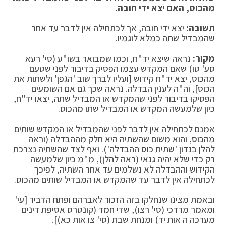
מהכוס, האם יצא ידי חובה.
תשובה:
יצא ידי חובה, אך לכתחילה אין לדבר עד אחר
שהמבדיל שתה כמלא לוגמיו.
מקור:
נראה שיצא יד"ח, וכמו שמבואר בשו"ע (סי' רעא
סע' טו) שאם המקדש עצמו הפסיק בדיבור לפני שטעם
מהכוס, יצא יד"ח קידוש [ועליו לברך שוב 'הגפן' ולשתות את
הכוס], וה"ה לענין הבדלה. נראה שכך גם אם השומעים
הפסיקו בדיבור לפני שהמקדש או המבדיל שתה, יצאו יד"ח,
כיון שלמעשה המקדש או המבדיל שתו מהכוס.
אמנם לכתחילה אין לדבר לפני שהמבדיל או המקדש שותים
מהכוס, והוא משום שהשתיה היא חלק מההבדלה (וראה
להלן בנדון 'שתית כוס ההבדלה'). ואף לצד שהשתיה נצרכת
רק כדי שלא יהיה גנאי (ראה להלן), מ"מ כיון שלמעשה
הקידוש וההבדלה לא נשלמים עד אחר השתיה, לפיכך
לכתחילה אין לדבר עד שהמקדש או המבדיל שותים מהכוס.
ובאמת מצינו שנחלקו בזה הזכור לאברהם ופתח הדביר [עי'
ומאמר מרדכי (סי' רצו), שדי חמד (קונטרס אסיפת דינים
מערכה ה אות יד) ומנחת שבת (סי' צו אות כא)].