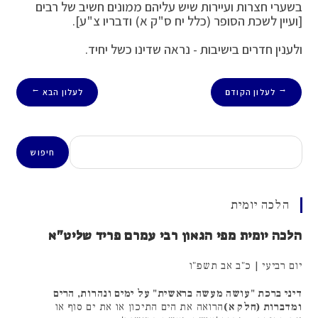
בשערי חצרות ועיירות שיש עליהם ממונים חשיב של רבים
[ועיין לשכת הסופר (כלל יח ס"ק א) ודבריו צ"ע].
ולענין חדרים בישיבות - נראה שדינו כשל יחיד.
לעלון הקודם
לעלון הבא
→
←
חיפוש
חיפוש
הלכה יומית
הלכה יומית מפי הגאון רבי עמרם פריד שליט"א
יום רביעי | כ"ב אב תשפ"ו
דיני ברכת "עושה מעשה בראשית" על ימים ונהרות, הרים
ומדברות (חלק א)
הרואה את הים התיכון או את ים סוף או