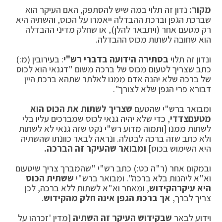
מקור:
נדון זה תלוי במה שיש להסתפק, האם העיקר הוא
שברכת הגפן וברכת ההבדלה ייאמרו על הכוס, והשתיה היא
רק מטעם אחר (ויתבאר להלן), או שחלק מדיני ההבדלה
הוא שחובה לשתות מכוס ההבדלה.
ונדון זה תלוי
בסתירה הידועה בדברי רש"י
: בעירובין (מ:)
כתב שצריך לטעום מכוס של ברכה משום "דגנאי הוא לכוס
של ברכה שלא יהנה אדם ממנו לאלתר שתהא ברכת היין
דבורא פרי הגפן שלא לצורך".
ומבואר ברש"י שהטעם
שצריך לשתות את הכוס הוא
מטעם
צדדי
, כדי שלא יהיה גנאי לכוס שמברכים עליו בלי
לשתות ממנו [ותמוה מדוע רש"י נקט שזה גנאי לא לשתות
ולא כתב שזה ברכה לבטלה. ונראה לבאר כוונתו שהשתיה
היא השימוש בכוס]
ומבואר שהעיקר זה הברכה.
ובמקום אחר (ר"ה כט:) כתב רש"י "שהמברך צריך שיטעום
וא"א ליהנות בלא ברכה". ומבואר ברש"י
ששתית הכוס
היא עיקר
הקידוש
, ומאחר וא"א לשתות ללא ברכה, לכן
צריך לברך,
אך ברכת הגפן אינה חלק מהקידוש
.
וידוע לבאר
שבקידוש העיקר זה השתיה
[מדין 'זכרהו על