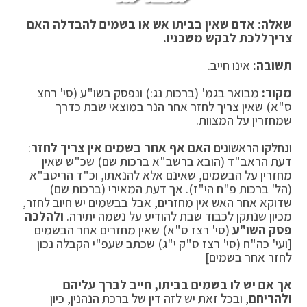
שאלה: אדם שאין בביתו אש או בשמים להבדלה האם
צריך
ללכת לבקש משכניו.
תשובה:
אינו חייב.
מקור:
מבואר בגמ' (ברכות נג:) ונפסק בשו"ע (סי' רחצ
ס"א) שאין צריך לחזר אחר הנר במוצאי שבת כדרך
שמחזרין על המצוות.
ונחלקו הראשונים
האם אף אחר בשמים אין צריך לחזר
:
דעת הראב"ד (הובא ברשב"א ברכות שם) שכ"ש שאין
מחזרין על הבשמים, שאינם אלא להנאתו, וכ"ד הריטב"א
(הל' ברכות פ"ח הי"ז). אך דעת המאירי (ברכות שם)
שדוקא אחר האש אין מחזרים, אבל בבשמים יש חיוב לחזר,
מכיון שנתקן לכבוד שבת להודיע על נשמה יתירה.
ולהלכה
פסק השו"ע
(סי' רצז ס"א) שאין מחזרים אחר הבשמים
[ועי' כה"ח (סי' רצז ס"ק י"ג) שכתב שעפ"י הקבלה נכון
לחזר אחר בשמים]
אך אם יש לו בשמים בביתו, חייב לברך עליהם
ולהריחם
, ובכל זאת יש לזה דין של ברכת הנהנין, כיון