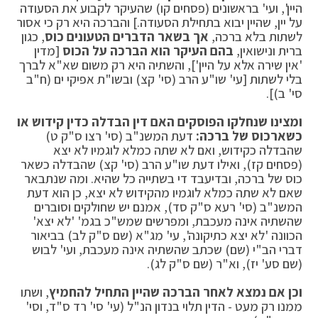
היין', ועי' בראשונים (פסחים קו) שהעיקר לקבוע את הסעודה
על יין, שהיין יבוא בתחילת הסעודה.] והברכה היא רק כי אסור
לשתות בלא ברכה,
אך בשאר הדברים הטעונים כוס
, כגון
ברית ונישואין,
בהם העיקר הוא הברכה על הכוס
[מדין
'אין שירה אלא על היין'], והשתיה היא רק משום שא"א לברך
בלי לשתות [עי' שו"ע הרב (סי' קצ) ובשו"ת אפיקי ים (ח"ב
סי' ב)].
ומצינו שנחלקו הפוסקים האם דין הבדלה כדין קידוש או
כשאר
כוס של ברכה:
דעת המשנ"ב (סי' רצו ס"ק ט)
שהבדלה כקידוש, ואם לא שתה כמלא לוגמיו לא יצא
(פסחים קז), ואילו דעת שו"ע הרב (סי' קצ) שהבדלה כשאר
כוס של ברכה, ובדיעבד די בשתייה כל שהיא. ומה שנתבאר
שאם לא שתה כמלא לוגמיו מהקידוש לא יצא, כן הוא דעת
המשנ"ב (סי' רעא ס"ק סד), אמנם יש שחולקים וסוברים
שהשתיה אינה מעכבת, ומפרשים שמש"כ בגמ' 'לא יצא'
הכוונה 'לא יצא כתיקונה', עי' מג"א (שם ס"ק לב) בביאור
דברי הב"י (שם) שכתב שהשתיה אינה מעכבת, ועי' לבוש
(שם סע' יז), וא"ר (שם ס"ק לג).
וכן אם נמצא לאחר הברכה שהיין התחיל להחמיץ
, ושתו
ממנו רק מעט - הדין תלוי בנדון הנ"ל (עי' סי' רד ס"ד, וסי'