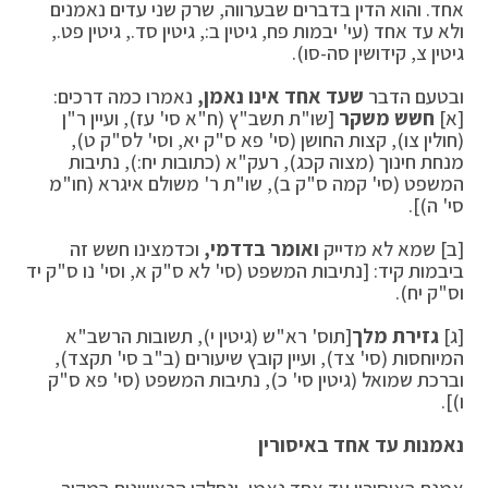
אחד. והוא הדין בדברים שבערווה, שרק שני עדים נאמנים
ולא עד אחד (עי' יבמות פח, גיטין ב:, גיטין סד., גיטין פט.,
גיטין צ, קידושין סה-סו).
ובטעם הדבר
שעד אחד אינו נאמן,
נאמרו כמה דרכים:
[א]
חשש משקר
[שו"ת תשב"ץ (ח"א סי' עז), ועיין ר"ן
(חולין צו), קצות החושן (סי' פא ס"ק יא, וסי' לס"ק ט),
מנחת חינוך (מצוה קכג), רעק"א (כתובות יח:), נתיבות
המשפט (סי' קמה ס"ק ב), שו"ת ר' משולם איגרא (חו"מ
סי' ה)].
[ב] שמא לא מדייק
ואומר בדדמי,
וכדמצינו חשש זה
ביבמות קיד: [נתיבות המשפט (סי' לא ס"ק א, וסי' נו ס"ק יד
וס"ק יח).
[ג]
גזירת מלך
[תוס' רא"ש (גיטין י), תשובות הרשב"א
המיוחסות (סי' צד), ועיין קובץ שיעורים (ב"ב סי' תקצד),
וברכת שמואל (גיטין סי' כ), נתיבות המשפט (סי' פא ס"ק
ו)].
נאמנות עד אחד באיסורין