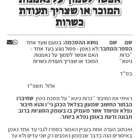
המוכר או שצריך תעודת
כשרות
שם
שם
נושא ההסכמה:
בטעם שעד אחד
הספר:
המחבר:
לא נאמן - פסול נוגע בעד אחד -
״כרות
האם אפשר לסמוך על נאמנות
גיטא״
המוכר או שצריך תעודת כשרות
בס"ד
אלול תשפ"ד
ראיתי את החיבור ״כרות גיטא״ על מסכת גיטין
שחיברו
הבחור החשוב שמעון בצלאל הכהן ני״ו והוא חיבור
נפלא ומיוחד אשר מעמיק בו בעומק הסוגיות ברוב
תבונה ודעת באופן נפלא ביותר.
ואכתוב הערה אחת בעניין האמור בספרו לגבי עד אחד נאמן
באיסורים הנה בדבר שבממון נאמנים רק שני עדים ולא עד