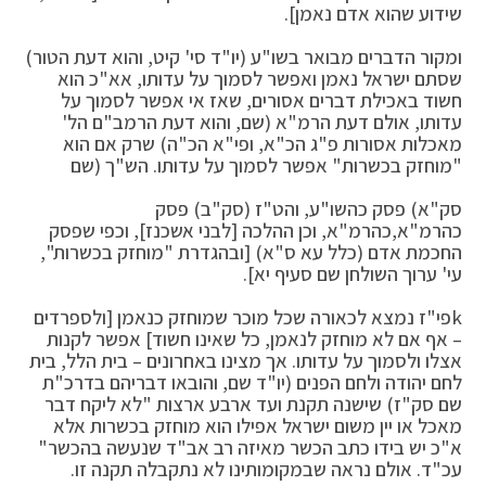
שידוע שהוא אדם נאמן].
ומקור הדברים מבואר בשו"ע (יו"ד סי' קיט, והוא דעת הטור)
שסתם ישראל נאמן ואפשר לסמוך על עדותו, אא"כ הוא
חשוד באכילת דברים אסורים, שאז אי אפשר לסמוך על
עדותו, אולם דעת הרמ"א (שם, והוא דעת הרמב"ם הל'
מאכלות אסורות פ"ג הכ"א, ופי"א הכ"ה) שרק אם הוא
"מוחזק בכשרות" אפשר לסמוך על עדותו. הש"ך (שם
סק"א) פסק כהשו"ע, והט"ז (סק"ב) פסק
כהרמ"א,כהרמ"א, וכן ההלכה [לבני אשכנז], וכפי שפסק
החכמת אדם (כלל עא ס"א) [ובהגדרת "מוחזק בכשרות",
עי' ערוך השולחן שם סעיף יא].
kפי"ז נמצא לכאורה שכל מוכר שמוחזק כנאמן [ולספרדים
– אף אם לא מוחזק לנאמן, כל שאינו חשוד] אפשר לקנות
אצלו ולסמוך על עדותו. אך מצינו באחרונים – בית הלל, בית
לחם יהודה ולחם הפנים (יו"ד שם, והובאו דבריהם בדרכ"ת
שם סק"ז) שישנה תקנת ועד ארבע ארצות "לא ליקח דבר
מאכל או יין משום ישראל אפילו הוא מוחזק בכשרות אלא
א"כ יש בידו כתב הכשר מאיזה רב אב"ד שנעשה בהכשר"
עכ"ד. אולם נראה שבמקומותינו לא נתקבלה תקנה זו.