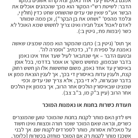
אמנם באיסורין עד אחד נאמן, ונחלקו הראשונים במקור
הדבר: לשיטת רש"י המקור הוא מכך שהכהנים אוכלים את
הבשר אע"פ שאין שני עדים שהשוחט שחט כדין (חולין י,
ונלמד מהפס' "ושחט את בן הבקר"), וכן ממה שמותר
לאדם לאכול אצל חבירו ואינו צריך לחשוש שמא האוכל לא
כשר (יבמות פח:, גיטין ב:).
אך תוס' (גיטין ב:) כתבו שהמקור הוא ממה שמצינו שאשה
נאמנת על ספירת ז"נ, כדכתיב "וספרה לה".
ובטעם הדבר – אף שנתבאר לעיל שעד אחד אינו נאמן
בדבר שבממון, מחשש משקר או אומר בדדמי, בכל אופן
באיסורין עד אחד נאמן, משום שחששות אלו הן חשש רחוק
קצת, ולענין עדות באיסורין די בכך, אך לענין הוצאת ממון או
בדבר שבערווה, לא די בכך, אלא צריך שני עדים. וכפי
שמצינו שבאיסורין הולכים אחר הרוב, אך בממון אין הולכים
אחר הרוב (עיין ב"ק מו, ב"ב צב).
תעודת כשרות בחנות או נאמנות המוכר
ויש לדון האם מותר לקנות בחנות שהמוכר טוען שהמוצרים
כשרים, ונראה שאם המוכר שומר תורה ומצוות ואינו חשוד
על מאכלות אסורות, מותר לספרדים לקנות שם. אך לבני
אשכנז מותר לקנות רק אם המוכר מוחזק בכשרות [כלומר,