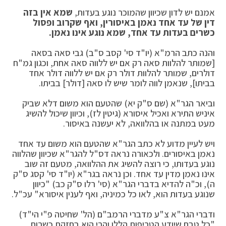
אמנם יש לדון שכיוון שהמוכר נוגע בעדות,
שמא אין בזה
דין של עד אחד נאמן באיסורין, ואף שקרוב ופסול
כשרים בעדות עד אחד, שמא נוגע אינו נאמן
.
והנה כתב הרמ"א (יו"ד סי' קסב ס"ב) גבי סאה בסאה
[שמותר להלוות סאה רק אם יש ללווה סאה אחת, וכגון גמ"ח
דולרים, שמותר להלוות דולר רק אם יש ללווה דולר אחד
בביתו], שנאמן לווה לומר שיש לו סאה [דולר] בביתו.
וביאר הגר"א (שם ס"ק יא) שהטעם הוא משום דלא שביק
איניש התירא ואכיל איסורא (גיטין לז), וכיוון שיכול להשיג
מעט במתנה או בהלוואה, לא יעשנה באיסור.
ויש לעיין מדוע לא כתב הגר"א שהטעם הוא משום עד אחד
נאמן באיסורים. ולכאורה נראה דס"ל להגר"א שכיוון שהלווה
נוגע בעדותו, כי רוצה להשיג את ההלוואה, מטעם זה שוב
אינו נאמן מדין עד אחד. וכן נראה בגר"א (יו"ד סי' קסג ס"ק
ה), וכ"ה להדיא בדברי הגר"א (סי' רלו ס"ק כב) "כיוון
שנוגע בעדות הוא, לאו כל כמיניה, ואף לענין איסורא" עכ"ל.
ודברי הגר"א צ"ע מדברי הרמב"ם (הל' שחיטה פ"י הי"ד)
"כל טבח שיודע הטריפות הללו והרי הוא בחזקת כשרות,