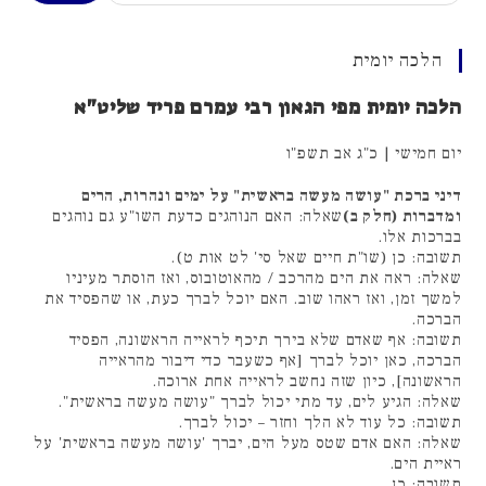
הלכה יומית
הלכה יומית מפי הגאון רבי עמרם פריד שליט"א
יום חמישי | כ"ג אב תשפ"ו
דיני ברכת "עושה מעשה בראשית" על ימים ונהרות, הרים
ומדברות (חלק ב)
שאלה: האם הנוהגים כדעת השו"ע גם נוהגים
בברכות אלו.
תשובה: כן (שו"ת חיים שאל סי' לט אות ט).
שאלה: ראה את הים מהרכב / מהאוטובוס, ואז הוסתר מעיניו
למשך זמן, ואז ראהו שוב. האם יוכל לברך כעת, או שהפסיד את
הברכה.
תשובה: אף שאדם שלא בירך תיכף לראייה הראשונה, הפסיד
הברכה, כאן יוכל לברך [אף כשעבר כדי דיבור מהראייה
הראשונה], כיון שזה נחשב לראייה אחת ארוכה.
שאלה: הגיע לים, עד מתי יכול לברך "עושה מעשה בראשית".
תשובה: כל עוד לא הלך וחזר – יכול לברך.
שאלה: האם אדם שטס מעל הים, יברך 'עושה מעשה בראשית' על
ראיית הים.
תשובה: כן.