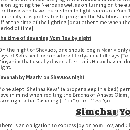
e on lighting the Neiros as well as on turning on the ele
or those who have the custom to light Neiros on Yom To
lectricity, it is preferable to program the Shabbos-time
ff at the time of the lighting [or at other time when the
eriod of time].
he time of davening Yom Tov by night
n the night of Shavuos, one should begin Maariv only 
inyanim that usually daven after Tzeis Hakochavim, do
ight.
avanah by Maariv on Shavuos night
f one slept 'Sheinas Keva' (a proper sleep in a bed) p
ave in mind when reciting the Bracha of 'Ahavas Olam', 
learn right after Davening (עי' משנ"ב סי' מ"ז כ"ח).
Simchas Y
There is an obligation to express joy on Yom Tov,  (פסחים ק"ט) hat nowadays