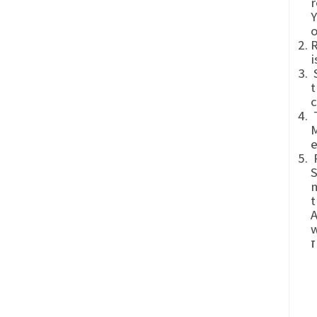
r
This oblig
o
R
i
S
t
c
T
M
th
S
m
t
A
י