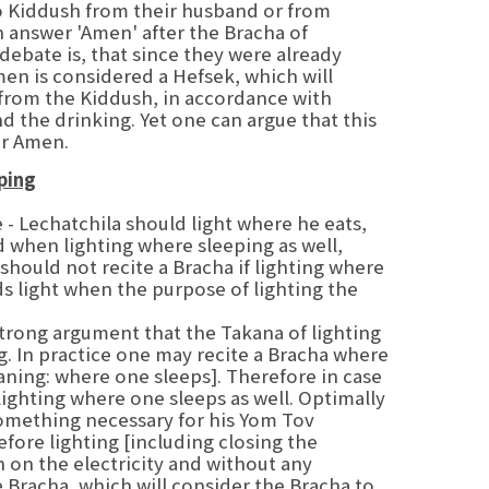
to Kiddush from their husband or from
n answer 'Amen' after the Bracha of
ebate is, that since they were already
en is considered a Hefsek, which will
from the Kiddush, in accordance with
 the drinking. Yet one can argue that this
er Amen.
eping
- Lechatchila should light where he eats,
d when lighting where sleeping as well,
should not recite a Bracha if lighting where
s light when the purpose of lighting the
 strong argument that the Takana of lighting
ng. In practice one may recite a Bracha where
aning: where one sleeps]. Therefore in case
lighting where one sleeps as well. Optimally
something necessary for his Yom Tov
efore lighting [including closing the
n on the electricity and without any
e Bracha, which will consider the Bracha to