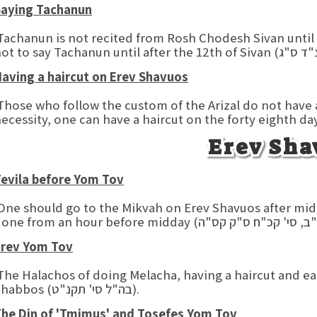
Saying Tachanun
achanun is not recited from Rosh Chodesh Sivan until
aving a haircut on Erev Shavuos
hose who follow the custom of the Arizal do not have a 
ecessity, one can have a haircut on the forty eighth da
Erev Sha
evila before Yom Tov
ne should go to the Mikvah on Erev Shavuos after midd
Erev Yom Tov
he Halachos of doing Melacha, having a haircut and eat
Shabbos (בה"ל סי' תקנ"ט).
he Din of 'Tmimus' and Tosefes Yom Tov