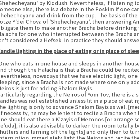
Shehecheyanu' by Kiddush. Nevertheless, if listening 
omeone else, there is a debate in the Poskim if one ca
hehecheyanu and drink from the cup. The basis of the d
otze Y'dei Chova of 'Shehecheyanu', then answering Am
bligate them to make another Bracha before drinking 
alacha for one who interrupted between the Bracha and
sn't considered a Hefsek. In practice they should answ
andle lighting in the place of eating or in place of sle
ne who eats in one house and sleeps in another house 
nd though the Halacha is that a Bracha could be recite
evertheless, nowadays that we have electric light, one 
leeping, since a Bracha is not made where one only add
eiros is just for adding Shalom Bayis.
articularly regarding the Neiros of Yom Tov, there is a
andles was not established unless lit in a place of eati
he lighting is only to advance Shalom Bayis as well [me
f necessity, he may be lenient to recite a Bracha when 
ne should eat there a K'zayis of Mezonos [or arrange 
e'uda], it is also advisable to darken the room totally b
hutters and turning off the lights] and only then to tur
nterruption immediately light the Neiros and recite th