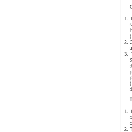
C
I
s
h
(
O
u
T
S
d
p
p
(עי' במשנ"ב סי' רס"ג ס"ק כ"ז). Care must be given not to extinguish the match, rather just to put it
d
T
I
o
c
T