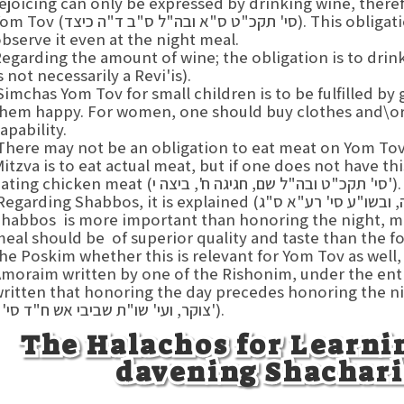
ejoicing can only be expressed by drinking wine, theref
Yom Tov (סי' תקכ"ט ס"א ובה"ל ס"ב ד"ה כיצד). ation is on Yom Tov day, and one should
bserve it even at the night meal.
egarding the amount of wine; the obligation is to drin
s not necessarily a Revi'is).
imchas Yom Tov for small children is to be fulfilled b
hem happy. For women, one should buy clothes and\or j
apability.
here may not be an obligation to eat meat on Yom Tov, 
itzva is to eat actual meat, but if one does not have thi
eating chicken meat (סי' תקכ"ט ובה"ל שם, חגיגה ח', ביצה י').
Regarding Shabbos, it is explained (בפסחים ק"ה, ובשו"ע סי' רע"א ס"ג) at honoring the day of
habbos is more important than honoring the night, me
eal should be of superior quality and taste than the fo
he Poskim whether this is relevant for Yom Tov as well
moraim written by one of the Rishonim, under the entry '
written that honoring the day precedes honoring (ראיית מו"ח הגרא"
צוקר, ועי' שו"ת שביבי אש ח"ד סי' ז').
The Halachos for Learni
davening Shachari