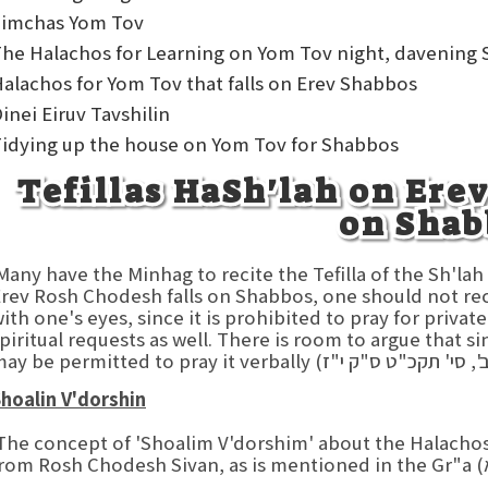
Simchas Yom Tov
he Halachos for Learning on Yom Tov night, davening 
alachos for Yom Tov that falls on Erev Shabbos
inei Eiruv Tavshilin
idying up the house on Yom Tov for Shabbos
Tefillas HaSh'lah on Ere
on Shab
any have the Minhag to recite the Tefilla of the Sh'la
rev Rosh Chodesh falls on Shabbos, one should not recite
ith one's eyes, since it is prohibited to pray for priva
piritual requests as well. There is room to argue that sinc
hoalin V'dorshin
he concept of 'Shoalim V'dorshim' about the Halachos 