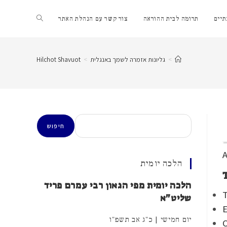
Toggle
יים
תרומה לבית ההוראה
צור קשר עם הנהלת האתר
website
>
גליונות אזמרה לשמך באנגלית
>
Hilchot Shavuot
search
חיפוש
חיפוש
A
הלכה יומית
הלכה יומית מפי הגאון רבי עמרם פריד
T
שליט"א
E
יום חמישי | כ"ג אב תשפ"ו
C