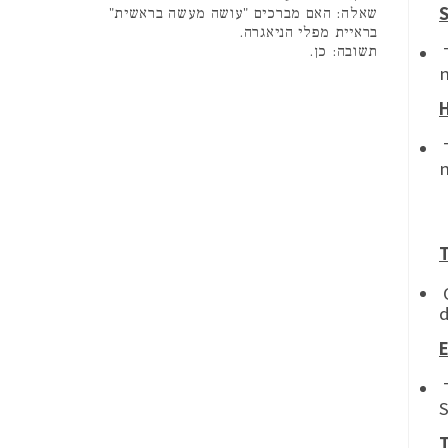
שאלה: האם מברכים "עושה מעשה בראשית"
בראיית מפלי הניאגרה.
T
תשובה: כן.
H
T
n
T
O
T
T