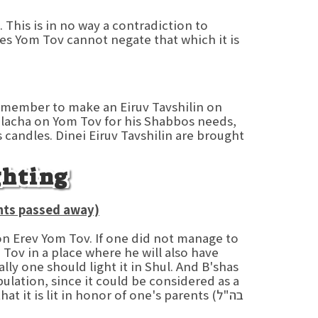
 This is in no way a contradiction to
fes Yom Tov cannot negate that which it is
remember to make an Eiruv Tavshilin on
lacha on Yom Tov for his Shabbos needs,
 candles. Dinei Eiruv Tavshilin are brought
ghting
ents passed away)
on Erev Yom Tov. If one did not manage to
 Tov in a place where he will also have
lly one should light it in Shul. And B'shas
pulation, since it could be considered as a
 that it is lit in honor of one's parents