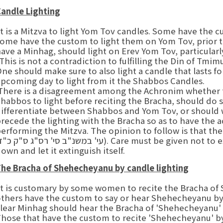
andle Lighting
t is a Mitzva to light Yom Tov candles. Some have the 
ome have the custom to light them on Yom Tov, prior 
ave a Minhag, should light on Erev Yom Tov, particularl
This is not a contradiction to fulfilling the Din of Tmi
ne should make sure to also light a candle that lasts fo
pcoming day to light from it the Shabbos Candles.
here is a disagreement among the Achronim whether 
habbos to light before reciting the Bracha, should do s
ifferentiate between Shabbos and Yom Tov, or should we
recede the lighting with the Bracha so as to have the 
erforming the Mitzva. The opinion to follow is that the
own and let it extinguish itself.
he Bracha of Shehecheyanu by candle lighting
t is customary by some women to recite the Bracha of 
thers have the custom to say or hear Shehecheyanu b
lear Minhag should hear the Bracha of 'Shehecheyanu'
hose that have the custom to recite 'Shehecheyanu' by