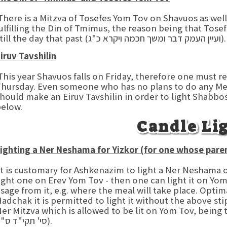
here is a Mitzva of Tosefes Yom Tov on Shavuos as well.
ulfilling the Din of Tmimus, the reason being that Tose
still the day that past (ועיין העמק דבר ומשך חכמה ויקרא כ"ג).
iruv Tavshilin
his year Shavuos falls on Friday, therefore one must 
hursday. Even someone who has no plans to do any Me
hould make an Eiruv Tavshilin in order to light Shabbos
elow.
Candle Li
ighting a Ner Neshama for Yizkor (for one whose par
t is customary for Ashkenazim to light a Ner Neshama 
ight one on Erev Yom Tov - then one can light it on Yom
sage from it, e.g. where the meal will take place. Optima
adchak it is permitted to light it without the above sti
Ner Mitzva which is allowed to be lit on Yom Tov, being (בה"
סי' תקי"ד ס"ה).