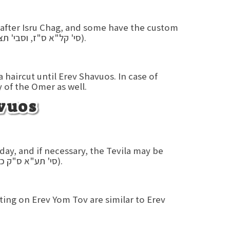
 after Isru Chag, and some have the custom
not to say Tachanun until after the 12th of Sivan (סי' קל"א ס"ז, וסבי' תצ"ד ס"ג).
haircut until Erev Shavuos. In case of
y of the Omer as well.
vuos
ay, and if necessary, the Tevila may be
done from an hour before midday (סי' תע"א ס"ק כ"ב, סי' קכ"ח ס"ק קס"ה).
ing on Erev Yom Tov are similar to Erev