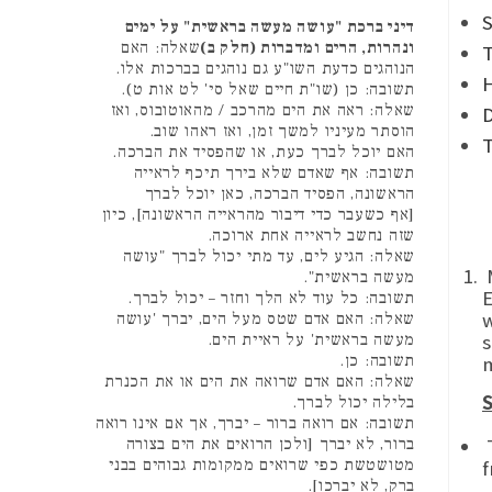
דיני ברכת "עושה מעשה בראשית" על ימים
ונהרות, הרים ומדברות (חלק ב)
שאלה: האם
T
הנוהגים כדעת השו"ע גם נוהגים בברכות אלו.
H
תשובה: כן (שו"ת חיים שאל סי' לט אות ט).
שאלה: ראה את הים מהרכב / מהאוטובוס, ואז
D
הוסתר מעיניו למשך זמן, ואז ראהו שוב.
T
האם יוכל לברך כעת, או שהפסיד את הברכה.
תשובה: אף שאדם שלא בירך תיכף לראייה
הראשונה, הפסיד הברכה, כאן יוכל לברך
[אף כשעבר כדי דיבור מהראייה הראשונה], כיון
שזה נחשב לראייה אחת ארוכה.
שאלה: הגיע לים, עד מתי יכול לברך "עושה
M
מעשה בראשית".
E
תשובה: כל עוד לא הלך וחזר – יכול לברך.
w
שאלה: האם אדם שטס מעל הים, יברך 'עושה
s
מעשה בראשית' על ראיית הים.
תשובה: כן.
שאלה: האם אדם שרואה את הים או את הכנרת
S
בלילה יכול לברך.
תשובה: אם רואה ברור – יברך, אך אם אינו רואה
T
ברור, לא יברך [ולכן הרואים את הים בצורה
מטושטשת כפי שרואים ממקומות גבוהים בבני
ברק, לא יברכו].