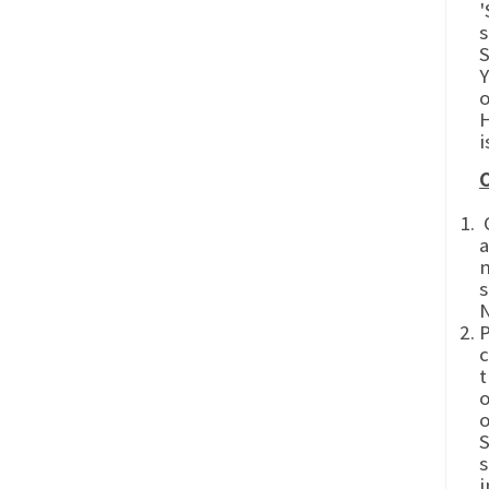
'
s
S
Y
o
H
i
C
O
a
n
s
N
P
c
t
o
o
S
s
i