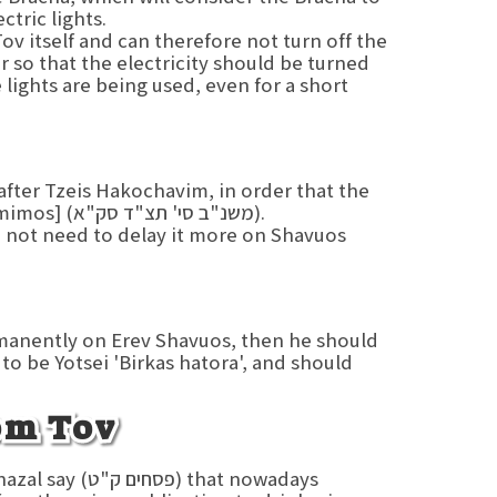
ctric lights.
v itself and can therefore not turn off the
r so that the electricity should be turned
 lights are being used, even for a short
after Tzeis Hakochavim, in order that the
days of Sefira will be considered forty-nine full days [Temimos] (משנ"ב סי' תצ"ד סק"א).
 not need to delay it more on Shavuos
ermanently on Erev Shavuos, then he should
to be Yotsei 'Birkas hatora', and should
om Tov
and Chazal say