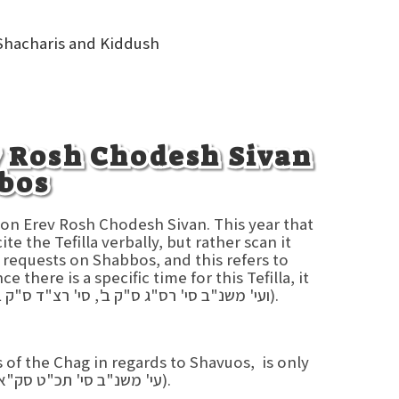
Shacharis and Kiddush
v Rosh Chodesh Sivan
bos
h on Erev Rosh Chodesh Sivan. This year that
 the Tefilla verbally, but rather scan it
te requests on Shabbos, and this refers to
e there is a specific time for this Tefilla, it
may be permitted to pray it verbally (ועי' משנ"ב סי' רס"ג ס"ק ב', סי' רצ"ד ס"ק ב', סי' תקכ"ט ס"ק י"ז).
of the Chag in regards to Shavuos, is only
from Rosh Chodesh Sivan, as is mentioned in the Gr"a (עי' משנ"ב סי' תכ"ט סק"א).