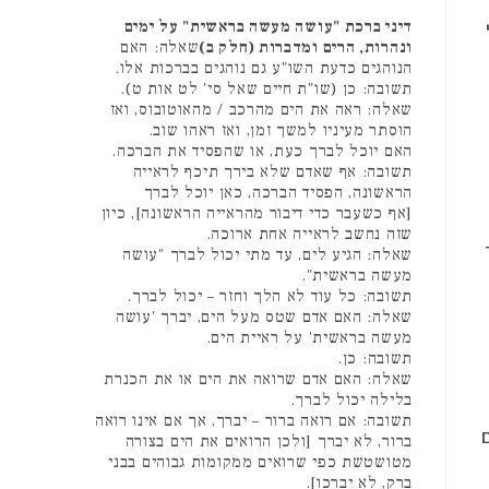
דיני ברכת "עושה מעשה בראשית" על ימים
ונהרות, הרים ומדברות (חלק ב)
שאלה: האם
הנוהגים כדעת השו"ע גם נוהגים בברכות אלו.
תשובה: כן (שו"ת חיים שאל סי' לט אות ט).
שאלה: ראה את הים מהרכב / מהאוטובוס, ואז
הוסתר מעיניו למשך זמן, ואז ראהו שוב.
האם יוכל לברך כעת, או שהפסיד את הברכה.
תשובה: אף שאדם שלא בירך תיכף לראייה
הראשונה, הפסיד הברכה, כאן יוכל לברך
[אף כשעבר כדי דיבור מהראייה הראשונה], כיון
שזה נחשב לראייה אחת ארוכה.
שאלה: הגיע לים, עד מתי יכול לברך "עושה
מעשה בראשית".
תשובה: כל עוד לא הלך וחזר – יכול לברך.
שאלה: האם אדם שטס מעל הים, יברך 'עושה
מעשה בראשית' על ראיית הים.
תשובה: כן.
שאלה: האם אדם שרואה את הים או את הכנרת
בלילה יכול לברך.
תשובה: אם רואה ברור – יברך, אך אם אינו רואה
ברור, לא יברך [ולכן הרואים את הים בצורה
מטושטשת כפי שרואים ממקומות גבוהים בבני
ברק, לא יברכו].