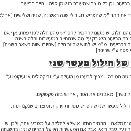
יעור, וכן כל מוצר שמעורב בו שמן סויה – חייב בביעור.
ר את התרו"מ שהפריש מגידולי שנה ראשונה, שניה ושלישית [אך לא
מהם חלה, יש מקום להחמיר להפריש מהם חלה לפני פסח, אף אם
ובת הביעור היא רק על מה שנתחייב במעשרות וחלה בשנה
 הרביעית, מ"מ יש לחוש שחיוב חלה [שחיובו שווה בשאר השנים]
 פסח ע"י שריפה].
של חילול מעשר שני
ה חמורה – צריך לבערו מן העולם ע"י זריקה לים או עיקומו ע"י
כשר] ומאבדים את הפרי, אך יש בזה פקפוקים.
חילול מעשר שני שהופרש מפירות וירקות ומוצרים שנקנו תחת
תמלאה – החמיר החזו"א שלא לחללם על מטבע אחר, ולכן יש
יו על טבל ודאי, אבל אם המעשרות היו על דברים שנקנו בהשגחה