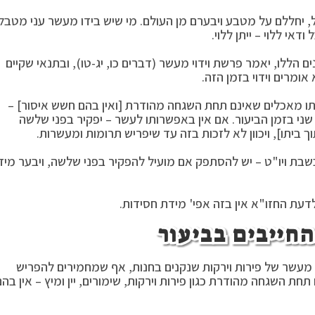
, יחללם על מטבע ויבערם מן העולם. מי שיש בידו מעשר עני מטבל
אי ללוי – ייתן ללוי.
הללו, יאמר פרשת וידוי מעשר (דברים כו, יג-טו), ובתנאי שקיים
מרים וידוי בזמן הזה.
תו מאכלים שאינם תחת השגחה מהודרת [ואין בהם חשש איסור] –
י בזמן הביעור. אם אין באפשרותו לעשר – יפקיר בפני שלשה
ביתו], ויכוון לא לזכות בזה עד שיפריש תרומות ומעשרות.
בשבת ויו"ט – יש להסתפק אם מועיל להפקיר בפני שלשה, ויבער מיד
ולדעת החזו"א אין בזה אפי' מידת חסידות.
חייבים בביעור
כן מעשר של פירות וירקות שנקנים בחנות, אף שמחמירים להפריש
תחת השגחה מהודרת כגון פירות וירקות, שימורים, יין ומיץ – אין בהם