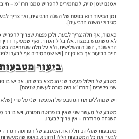
אמנם שמן סויה, למחמירים להפריש ממנו תרו"מ – חייב בב
זמן הביעור הוא בפסח של השנה הרביעית, ואז צריך לבע
מגידולי השנה הרביעית].
כאמור, אף חלה צריך לבער, ולכן מצות שצריך להפריש 
לא משתמש במצות אלו בליל הסדר. ואף שמעיקר הדין ח
הראשונה, השניה והשלישית, ולא על חלה שנתחייבה בשנה
חייב בביעור אף באופן זה [ויש שמחמירים אף לבערו לפני
ביעור מטבעות 
מטבע של חילול מעשר שני הנמצא ברשותו, אם יש בו פרוט
שני פליירים [והחזו"א היה מורה לעשות שניהם].
ויש שמחללים את המטבע של המעשר שני על פרי [שלא הו
מטבע של מעשר שני שאין בו פרוטה חמורה, ויש בו רק מ
השגחה מהודרת – אין צריך לבערו.
מטבעות שעליהם חללו את המטבע של הפרוטה חמורה שנ
לבער את כל המטבעות הללו [ודווקא באופן שהמעשרות ה