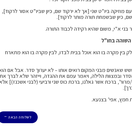
מוזיקה ביו"ט שני [אך לא ירקוד שם, כיון שביו"ט אסור לרקוד],
 שם, כיון שבשמחת תורה מותר לרקוד].
בני א"י, משום שהיא רקידה לכבוד התורה.
 השוהה בחו"ל
לק בין מקרה בו הוא אוכל בבית לבדו, לבין מקרה בו הוא מתארח
חשש שאנשים מבני המקום רואים אותו – לא יערוך סדר. אבל אם הוא
 ובמצוות הלילה, ויאמר עמם את ההגדה, וייזהר שלא לברך את
ור', ברכת אשר גאלנו, ברכת כוס שני ורביעי (לבני אשכנז)] אלא
רך].
 חמץ, אפי' בצנעא.
לשלוחה הבאה
→