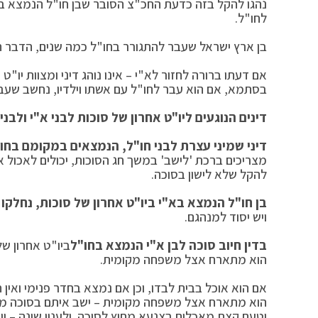
נהגו להקל בזה כדעת החכ"צ הסובר שבן חו"ל הנמצא בא"י
לחו"ל.
בן ארץ ישראל שעבר להתגורר בחו"ל כמה שנים, הדבר תל
אם דעתו ברורה לחזור לא"י – אינו נוהג דיני ומצוות יו"ט
בסתמא, אם הוא עבר לחו"ל עם אשתו וילדיו, נחשב שעבר ל
דינים הנוגעים ליו"ט אחרון של סוכות לבני א"י ולבנ
דיני שמיני עצרת לבני חו"ל, הנמצאים במקומם בחו"
מצריכים ברכת 'לישב' במשך חג הסוכות, יכולים לאכול אף
להקל שלא לישון בסוכה.
בן חו"ל הנמצא בא"י ביו"ט אחרון של סוכות, נחלקו
ויש יסוד למנהגם.
בדין חיוב סוכה לבן א"י הנמצא בחו"ל
ביו"ט אחרון של
הוא מתארח אצל משפחה מקומית.
אם הוא אוכל בבית לבדו, וכן אם נמצא בחדר פנימי ואין 
הוא מתארח אצל משפחה מקומית – ישב איתם בסוכה מבלי
יטעם קצת מאכלים בצנעא מחוץ לסוכה. ולענין שינה – ייש