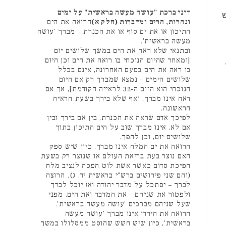
דיני ברכת "עושה מעשה בראשית" על ימים
ש
ונהרות, הרים ומדברות (חלק א)
הרואה את הים
התיכון או את ים סוף או את הכנרת – מברך 'עושה
מעשה בראשית'.
ובתנאי שלא ראה את הים במשך שלושים יום
[ומאחר שהיום הנוכחי בו רואה את הים וכן היום
בו ראה את הים בפעם האחרונה, אינם בכלל
שלושים הימים – נמצא שמברך רק אם היום
הנוכחי הוא היום ה-32 לראייה הקודמת], אך אם
ראה אינו מברך, ואף שלא בירך בשעת הראיה
הראשונה.
לפיכך אדם שראה את הכנרת, בין אם בירך ובין
אם לא, אינו מברך שוב על הים התיכון בתוך
שלושים יום, וכן להפך.
הרואה את ים המלח אינו מברך, כיון שיש ספק
האם נוצר בעת בריאת העולם או שנוצר רק בשעת
הפיכת סדום כאשר אשת לוט הפכה לנציב מלח
(והם שני פירושים ברש"י בראשית יד, ג). הרוצה
לברך – יסתכל על מדבר יהודה ואז יוכל לברך
ולפטור את שניהם – את המדבר ואת הים, מפני
שעל שניהם מברכים 'עושה מעשה בראשית'.
הרואה את הירדן אינו מברך 'עושה מעשה
בראשית', כיון שיש חשש שהוסט ממסלולו במשך