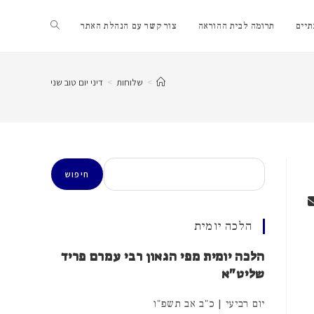
Toggle
יים
תרומה לבית ההוראה
צור קשר עם הנהלת האתר
website
>
שלוחות
>
דיני יום טוב שני
search
חיפוש
חיפוש
הלכה יומית
הלכה יומית מפי הגאון רבי עמרם פריד
שליט"א
יום רביעי | כ"ב אב תשפ"ו