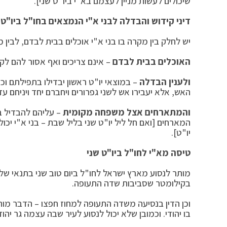
שיכולים לעשות מניין לעצמם בא"י ביו"ט שני].
דיני קידוש והבדלה לבני א"י הנמצאים בחו"ל ביו"ט 
יש לחלק בין מקרה בו בני א"י אוכלים בבית לבדם, לבי
האוכלים בבית לבדם
– אינם צריכים ואף אסור להם לקד
ולענין הבדלה
– במוצאי יו"ט ראשון יבדילו בתפילתם וכן
האש, אלא יעבירו אש לשני גפרורים ויחברם יחד ויניחם עד
והמתארחים אצל משפחה מקומית
– עליהם להבדיל 
המארחים [ואם חל ליל יו"ט שני בליל שבת – בני א"י י
יו"ט].
טיסה מא"י לחו"ל ביו"ט שני
מותר לנסוע מארץ ישראל לחו"ל ביום טוב שני בתנאי שלא 
בקילומטר שסביבות שדה התעופה.
וכן הדין בנסיעה משדה התעופה למחוז חפצו – הדבר מות
בו יהודי. וכמובן שלא יכול לנסוע לעיר שבה עצמה גר יהודי