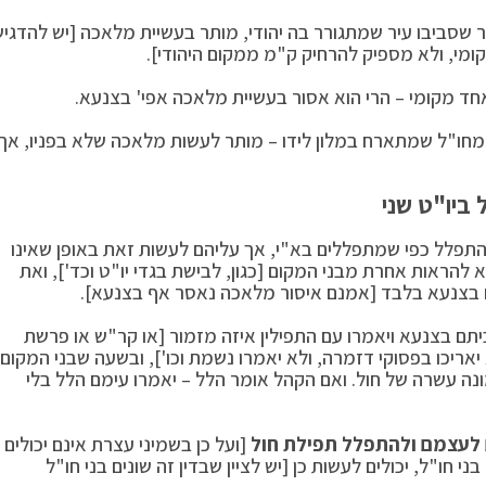
 שסביבו עיר שמתגורר בה יהודי, מותר בעשיית מלאכה [יש להדגי
ומי, ולא מספיק להרחיק ק"מ ממקום היהודי].
אחד מקומי – הרי הוא אסור בעשיית מלאכה אפי' בצנעא.
ת מחו"ל שמתארח במלון לידו – מותר לעשות מלאכה שלא בפניו, אך
ביו"ט שני
 ולהתפלל כפי שמתפללים בא"י, אך עליהם לעשות זאת באופן שאינו
להראות אחרת מבני המקום [כגון, לבישת בגדי יו"ט וכד'], ואת
ם בצנעא בלבד [אמנם איסור מלאכה נאסר אף בצנעא].
בביתם בצנעא ויאמרו עם התפילין איזה מזמור [או קר"ש או פרשת
יאריכו בפסוקי דזמרה, ולא יאמרו נשמת וכו'], ובשעה שבני המקום
נה עשרה של חול. ואם הקהל אומר הלל – יאמרו עימם הלל בלי
ם לעצמם ולהתפלל תפילת חול
[ועל כן בשמיני עצרת אינם יכולים
 חו"ל, יכולים לעשות כן [יש לציין שבדין זה שונים בני חו"ל