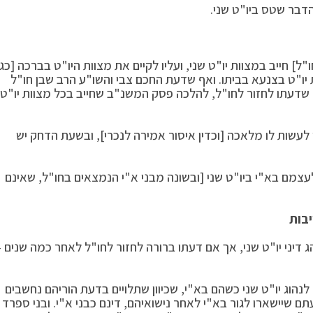
הדבר שטס ביו"ט שני.
ל] חייב במצוות יו"ט שני, ועליו לקיים את מצוות היו"ט בברכה [כגו
 יו"ט בצנעא בביתו. ואף שדעת החכם צבי והשו"ע הרב שבן חו"ל
ף שדעתו לחזור לחו"ל, להלכה פסק המשנ"ב שחייב בכל מצוות יו"ט
י לעשות לו מלאכה [וכדין איסור אמירה לנכרי], ובשעת הדחק יש
 לעצמם בא"י ביו"ט שני [ובשונה מבני א"י הנמצאים בחו"ל, שאינם
יבות
 דיני יו"ט שני, אך אם דעתו ברורה לחזור לחו"ל לאחר כמה שנים –
לנהוג יו"ט שני כשהם בא"י, שכיוון שתלויים בדעת הוריהם נחשבים
עתם שיישארו לגור בא"י לאחר נישואיהם, דינם כבני א"י. ובני ספרד