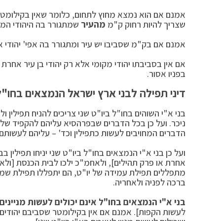
אמנם אם הוא נמצא מחוץ לתחום, כלומר שאין בקילומטר
שצריך להיות רחוק ק"מ
מהעיר
שמתגורר בה היהודי המק
אמנם אם בק"מ שסביבו יש עיר ומתגורר בה אפי' יהודי 
אם אין בסביבתו יהודי מקומי אלא רק יהודי בן עיר אחר
בפניו אסור.
דיני תפילה לבני ארץ ישראל הנמצאים בחו"ל 
בני א"י השוהים בחו"ל ביו"ט שני צריכים להניח תפילין
ניכר. ועל כן בכל הדברים שבפרהסיא עליהם להקפיד שלא 
הדברים המחויבים לעשות כתפילין וכד' – עליהם לעשות
ועל כן בני א"י הנמצאים בחו"ל ביו"ט שני יניחו תפילין 
אחרת או פרק תהילים], ולאחמ"כ ילכו לבית הכנסת [ולא 
מתפללים תפילת עמידה של יו"ט, הם יתפללו תפילת שמו
ברכה לפניה ולאחריה.
בני א"י הנמצאים בחו"ל אינם יכולים לעשות מנייני
לעשות הקפות]. אמנם אם אין בקילומטר שסביבם יהודים בני