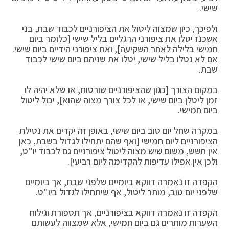
שישי.
ולפיכך, כיון שמצוה ליטול את הציפורניים לכבוד שבת, בני
אשכנז יטלו את ציפורני הרגליים בליל שישי [כלומר ביום
חמישי בלילה לאחר השקיעה], ואת ציפורני הידיים ביום שישי.
אם לא נטלו בליל שישי, יטלו את שניהם ביום שישי לכבוד
שבת.
במקום הצורך [כגון שהציפורניים שורטות, או שלא יהיה לו
זמן ליטלן ביום שישי, או לכל צורך מצוה שהוא], יכול ליטול
ביום חמישי.
במקרה שחל יום טוב ביום שישי, באופן זה יקדים את נטילת
הציפורניים ליום חמישי [ואף שהם יתחילו לגדול בשבת, כאן
אין חשש, משום שיש מצוה ליטול ציפורניים גם לכבוד יו"ט,
ולכן אין אפילו עדיפות להקדימה ליום רביעי].
הקפדה זו נאמרה דווקא ביומיים שלפני שבת, אך ביומיים
שלפני יום טוב, מותר ליטול, אף שיתחילו לגדול ביו"ט.
הקפדה זו נאמרה דווקא בציפורניים, אך תספורת וגילוח
השערות מותרים גם ביום חמישי, אלא שמצווה לעשותם