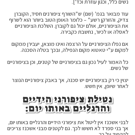
נשים כלל, וכגון עוזרת וכד'].
עוד מבואר בגמ' (שם) ש"השורף ציפורנים חסיד, הקוברן
צדיק, והזורקן רשע" – כלומר האופן הטוב ביותר הוא לשרוף
את הציפורניים, אולם יכול גם לקוברן. השלכת הציפורניים
לאסלה או לכיור, נחשבת כקבירה.
אם נפלו הציפורניים על הרצפה ואינו מוצאן, יעבירן ממקום
למקום ע"י טאטוא מקום הנפילה, ובכך בטלה הסכנה.
כל האמור לעיל נכון גם בציפורניים של קטנים, וכן בציפורניים
של נשים.
יצוין כי רק בציפורניים יש סכנה, אך באבק ציפורניים הנוצר
לאחר שיופן, אין חשש.
נטילת ציפורני הידיים
והרגליים באותו יום:
לבני אשכנז אין ליטול את ציפורני הידיים והרגליים באותו יום,
אך בני ספרד לא חששו לכך. גם לקטנים מבני אשכנז צריכים
להקפיד על כך.