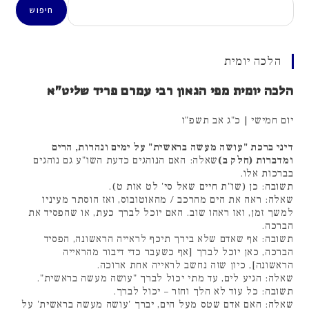
חיפוש
הלכה יומית
הלכה יומית מפי הגאון רבי עמרם פריד שליט"א
יום חמישי | כ"ג אב תשפ"ו
דיני ברכת "עושה מעשה בראשית" על ימים ונהרות, הרים
ומדברות (חלק ב)
שאלה: האם הנוהגים כדעת השו"ע גם נוהגים
בברכות אלו.
תשובה: כן (שו"ת חיים שאל סי' לט אות ט).
שאלה: ראה את הים מהרכב / מהאוטובוס, ואז הוסתר מעיניו
למשך זמן, ואז ראהו שוב. האם יוכל לברך כעת, או שהפסיד את
הברכה.
תשובה: אף שאדם שלא בירך תיכף לראייה הראשונה, הפסיד
הברכה, כאן יוכל לברך [אף כשעבר כדי דיבור מהראייה
הראשונה], כיון שזה נחשב לראייה אחת ארוכה.
שאלה: הגיע לים, עד מתי יכול לברך "עושה מעשה בראשית".
תשובה: כל עוד לא הלך וחזר – יכול לברך.
שאלה: האם אדם שטס מעל הים, יברך 'עושה מעשה בראשית' על