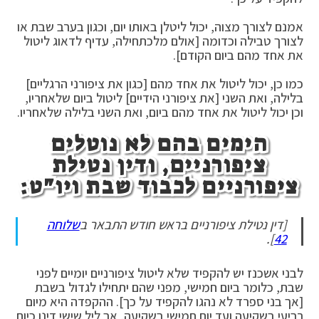
אמנם לצורך מצוה, יכול ליטלן באותו יום, וכגון בערב שבת או
לצורך טבילה וכדומה [אולם מלכתחילה, עדיף לדאוג ליטול
את אחד מהם ביום הקודם].
כמו כן, יכול ליטול את אחד מהם [כגון את ציפורני הרגליים]
בלילה, ואת השני [את ציפורני הידיים] ליטול ביום שלאחריו,
וכן יכול ליטול את אחד מהם ביום, ואת השני בלילה שלאחריו.
הימים בהם לא נוטלים
ציפורניים, ודין נטילת
ציפורניים לכבוד שבת ויו"ט:
[דין נטילת ציפורניים בראש חודש התבאר ב
שלוחה
].
42
לבני אשכנז יש להקפיד שלא ליטול ציפורניים יומיים לפני
שבת, כלומר ביום חמישי, מפני שהם יתחילו לגדול בשבת
[אך בני ספרד לא נהגו להקפיד על כך]. ההקפדה היא מיום
רביעי בשקיעה ועד יום חמישי בשקיעה, אך ליל שישי דינו כיום