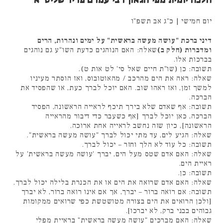
הלכה יומית מפי הגאון רבי עמרם פריד שליט"א
יום חמישי | כ"ג אב תשפ"ו
דיני ברכת "עושה מעשה בראשית" על ימים ונהרות, הרים
ומדברות (חלק ב)
שאלה: האם הנוהגים כדעת השו"ע גם נוהגים
בברכות אלו.
תשובה: כן (שו"ת חיים שאל סי' לט אות ט).
שאלה: ראה את הים מהרכב / מהאוטובוס, ואז הוסתר מעיניו
למשך זמן, ואז ראהו שוב. האם יוכל לברך כעת, או שהפסיד את
הברכה.
תשובה: אף שאדם שלא בירך תיכף לראייה הראשונה, הפסיד
הברכה, כאן יוכל לברך [אף כשעבר כדי דיבור מהראייה
הראשונה], כיון שזה נחשב לראייה אחת ארוכה.
שאלה: הגיע לים, עד מתי יכול לברך "עושה מעשה בראשית".
תשובה: כל עוד לא הלך וחזר – יכול לברך.
שאלה: האם אדם שטס מעל הים, יברך 'עושה מעשה בראשית' על
ראיית הים.
תשובה: כן.
שאלה: האם אדם שרואה את הים או את הכנרת בלילה יכול לברך.
תשובה: אם רואה ברור – יברך, אך אם אינו רואה ברור, לא יברך
[ולכן הרואים את הים בצורה מטושטשת כפי שרואים ממקומות
גבוהים בבני ברק, לא יברכו].
שאלה: האם מברכים "עושה מעשה בראשית" בראיית מפלי